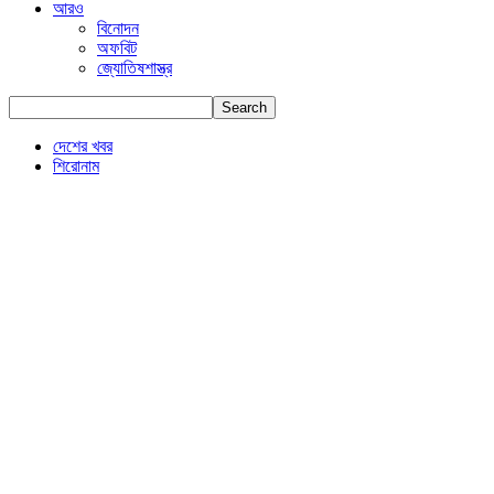
আরও
বিনোদন
অফবিট
জ্যোতিষশাস্ত্র
দেশের খবর
শিরোনাম