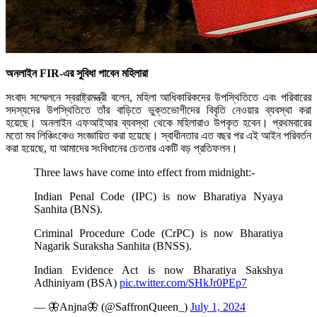
অনলাইন FIR-এর সুবিধা পাবেন মহিলারা
সংবাদ সম্মেলনে স্বরাষ্ট্রমন্ত্রী বলেন, মহিলা আধিকারিকদের উপস্থিতিতে এবং পরিবারের
সদস্যদের উপস্থিতিতে তাঁর বাড়িতে ভুক্তভোগীদের বিবৃতি নেওয়ার ব্যবস্থা করা
হয়েছে। অনলাইন এফআইআর ব্যবস্থা থেকে মহিলারাও উপকৃত হবেন। প্রথমবারের
মতো মব লিঞ্চিংকেও সংজ্ঞায়িত করা হয়েছে। স্বাধীনতার এত বছর পর এই আইন পরিবর্তন
করা হয়েছে, যা আমাদের সংবিধানের চেতনার একটি বড় প্রতিফলন।
Three laws have come into effect from midnight:-
Indian Penal Code (IPC) is now Bharatiya Nyaya
Sanhita (BNS).
Criminal Procedure Code (CrPC) is now Bharatiya
Nagarik Suraksha Sanhita (BNSS).
Indian Evidence Act is now Bharatiya Sakshya
Adhiniyam (BSA)
pic.twitter.com/SHkJr0PEp7
— 🦋Anjna🦋 (@SaffronQueen_)
July 1, 2024