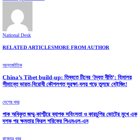
National Desk
RELATED ARTICLES
MORE FROM AUTHOR
আন্তর্জাতিক
China’s Tibet build-up: তিব্বতে চীনের ‘দ্বৈত নীতি’: হিমালয়
সীমান্তে ভারত-বিরোধী কৌশলগত সুরক্ষা-বলয় গড়ে তুলছে বেইজিং!
দেশের খবর
পাক অধিকৃত জম্মু-কাশ্মীরে ব্যাপক সহিংসতা ও কারচুপির ভোটের মুখে এক
দশক পর ক্ষমতায় ফিরল শরিফের পিএমএল-এন
রাজ্যের খবর