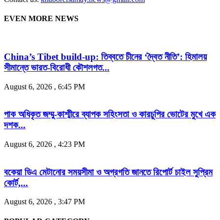
EVEN MORE NEWS
China’s Tibet build-up: তিব্বতে চীনের ‘দ্বৈত নীতি’: হিমালয়
সীমান্তে ভারত-বিরোধী কৌশলগত...
August 6, 2026 , 6:45 PM
পাক অধিকৃত জম্মু-কাশ্মীরে ব্যাপক সহিংসতা ও কারচুপির ভোটের মুখে এক
দশক...
August 6, 2026 , 4:23 PM
বকেয়া ডিএ মেটানোর সময়সীমা ও অগ্রগতি জানতে রিপোর্ট চাইল সুপ্রিম
কোর্ট,...
August 6, 2026 , 3:47 PM