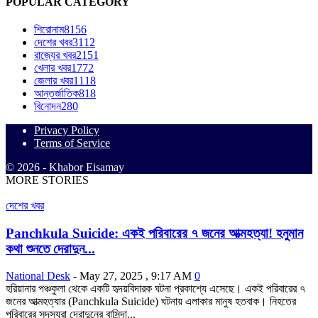
POPULAR CATEGORY
শিরোনাম
8156
দেশের খবর
3112
রাজ্যের খবর
2151
খেলার খবর
1772
জেলার খবর
1118
আন্তর্জাতিক
818
বিনোদন
280
Privacy Policy
Terms of Service
© 2026 - Khabor Eisamay
MORE STORIES
দেশের খবর
Panchkula Suicide: একই পরিবারের ৭ জনের আত্মহত্যা! হনুমান
কথা শুনতে দেরাদুন...
National Desk
-
May 27, 2025 , 9:17 AM
0
হরিয়ানার পঞ্চকুলা থেকে একটি হৃদয়বিদারক ঘটনা প্রকাশ্যে এসেছে। একই পরিবারের ৭
জনের আত্মহত্যার (Panchkula Suicide) ঘটনায় এলাকার মানুষ হতবাক। নিহতের
পরিবারের সদস্যরা দেরাদুনের বাসিন্দা...