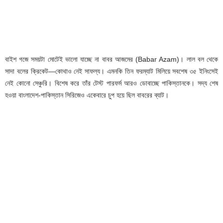
বাইশ গজে সময়টা মোটেই ভালো যাচ্ছে না বাবর আজমের (Babar Azam)। লাল বল থেকে
সাদা বলের ক্রিকেট—কোথাও নেই সাফল্য। এমনকি তিন ফরম্যাট মিলিয়ে সবশেষ ৩৫ ইনিংসেই
নেই কোনো সেঞ্চুরি। বিশেষ করে তাঁর টেস্ট পারফর্ম আরও ডোবাচ্ছে পাকিস্তানকে। সদ্য শেষ
হওয়া বাংলাদেশ-পাকিস্তান সিরিজেও একেবারে চুপ হয়ে ছিল বাবরের ব্যাট।