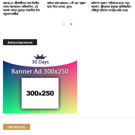
ঝাড়খণ্ডে পরীক্ষার্থীদের সঙ্গে দ্বিতীয়
আটকে থাকা রাজ্যের ১৭টি রেল প্রকল্প
কালিম্পং ভ্রমণে পর্যটকদের জন্য নতুন
দফার আলোচনাও অমীমাংসিত, ৯ই
হাতে নিতে চলেছে কেন্দ্র
আকর্ষণ, রবীন্দ্রনাথ ঠাকুরের স্মৃতিবিজড়িত
আগস্ট পর্যন্ত চূড়ান্ত সময়সীমা দিল
গৌরীপুর হাউসের সংস্কার কাজ চলছে
আন্দোলনকারীরা
Advertisement
I'M SOCIAL