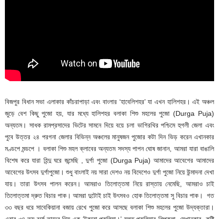
বিজপুর বিধান সভা এলাকার কাঁচরাপাড়া এবং বাংলার ‘হাবেলিশহর’ যা এখন হালিশহর। এই অঞ্চল
জুড়ে বেশ কিছু পুজো হয়, যার মধ্যে হালিশহর বলাকা শিশু মহলের পুজো (Durga Puja)
অন্যতম। সাধক রামপ্রসাদের ভিটের সামনে দিয়ে বয়ে চলা ভাগিরথির পশ্চিমে হুগলী জেলা এবং
পুবে উত্তর ২৪ পরগনা জেলার বিভিন্ন অঞ্চলের মানুষজন পুজোর কটা দিন ভিড় করেন এখানকার
মণ্ডপে মন্ডপে । বলাকা শিশু মহল ক্লাবের অন্যতম সদস্য পাপন ঘোষ জানান, আমরা যারা বাঙালি
বিশেষ করে যারা হিন্দু ঘরে জন্মেছি , দুর্গা পুজো (Durga Puja) আমাদের আবেগের আমাদের
আবেগের উৎসব দুর্গাপুজো। শুধু বাংলাই নয় সারা দেশও নয় বিদেশেও দুর্গা পুজো নিয়ে উন্মাদনা দেখা
যায়। তারা উৎসব পালন করেন। আমরাও তিলোত্তমা নিয়ে রাস্তায় নেমেছি, আমরাও চাই
তিলোত্তমা দ্রুত বিচার পাক। আমরা দুটোই চাই উৎসবও হোক তিলোত্তমা সু বিচার পাক। গত
৩৩ বছর ধরে সাবেকিয়ানা বজায় রেখে পুজো করে আসছে বলাকা শিশু মহলের পুজো উদ্যক্তারা।