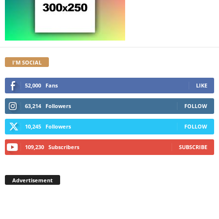
I'M SOCIAL
52,000
Fans
LIKE
63,214
Followers
FOLLOW
10,245
Followers
FOLLOW
109,230
Subscribers
SUBSCRIBE
Advertisement