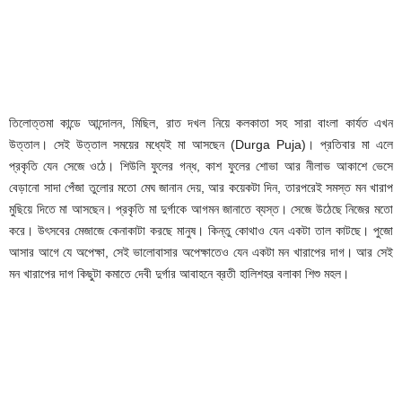
তিলোত্তমা কান্ডে আন্দোলন, মিছিল, রাত দখল নিয়ে কলকাতা সহ সারা বাংলা কার্যত এখন
উত্তাল। সেই উত্তাল সময়ের মধ্যেই মা আসছেন (Durga Puja)। প্রতিবার মা এলে
প্রকৃতি যেন সেজে ওঠে। শিউলি ফুলের গন্ধ, কাশ ফুলের শোভা আর নীলাভ আকাশে ভেসে
বেড়ানো সাদা পেঁজা তুলোর মতো মেঘ জানান দেয়, আর কয়েকটা দিন, তারপরেই সমস্ত মন খারাপ
মুছিয়ে দিতে মা আসছেন। প্রকৃতি মা দুর্গাকে আগমন জানাতে ব্যস্ত। সেজে উঠেছে নিজের মতো
করে। উৎসবের মেজাজে কেনাকাটা করছে মানুষ। কিন্তু কোথাও যেন একটা তাল কাটছে। পুজো
আসার আগে যে অপেক্ষা, সেই ভালোবাসার অপেক্ষাতেও যেন একটা মন খারাপের দাগ। আর সেই
মন খারাপের দাগ কিছুটা কমাতে দেবী দুর্গার আবাহনে ব্রতী হালিশহর বলাকা শিশু মহল।