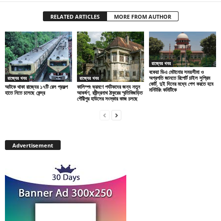
RELATED ARTICLES
MORE FROM AUTHOR
রাজ্যের খবর
বকেয়া ডিএ মেটানোর সময়সীমা ও
অগ্রগতি জানতে রিপোর্ট চাইল সুপ্রিম
রাজ্যের খবর
রাজ্যের খবর
কোর্ট, দুই দিনের মধ্যে পেশ করতে হবে
আটকে থাকা রাজ্যের ১৭টি রেল প্রকল্প
কালিম্পং ভ্রমণে পর্যটকদের জন্য নতুন
মনিটরিং কমিটিকে
হাতে নিতে চলেছে কেন্দ্র
আকর্ষণ, রবীন্দ্রনাথ ঠাকুরের স্মৃতিবিজড়িত
গৌরীপুর হাউসের সংস্কার কাজ চলছে
Advertisement