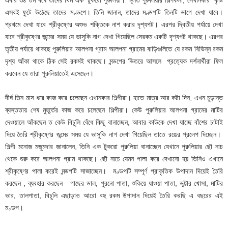
এবার ৩৪ তম বর্ষে তাদের থিম এক ‘টুকরো পুরুলিয়া।’ মূলত পুরুলিয়ার শিল্পকলা, সেখানকার কৃষ্টি
এসবই ফুটে উঠেছে তাদের মণ্ডপে। তিনি জানান, তাদের মণ্ডপটি তিনটি ভাগে দেখা যাবে।
প্রথমে দেখা যাবে শ্রীকৃষ্ণের অশুভ শক্তিকে নাশ করার দৃশ্যপট। এরপর দ্বিতীয় পর্যায়ে দেখা
যাবে শ্রীকৃষ্ণের জন্মের সময় যে ভাসুকি নাগ দেখা গিয়েছিল সেরকম একটি দৃশ্যপট থাকছে। এরপর
তৃতীয় পর্যায়ে থাকছে পুরুলিয়ার আলপনা গ্রাম আলপনা গ্রামের বাড়িগুলিতে যে রকম বিভিন্ন রকম
দৃশ্য আঁকা থাকে ঠিক সেই রকমই থাকছে। মন্ডপের ভিতরে আসলে প্রত্যেক দর্শনার্থীরা ফিল
করবেন যে তারা পুরুলিয়াতেই এসেছেন।
দীর্ঘ তিন মাস ধরে কাজ করে চলেছেন এখানকার শিল্পীরা। হাতে মাত্র আর কটা দিন, এখন চূড়ান্ত
ব্যস্ততায় শেষ মুহূর্তের কাজ করে চলেছেন শিল্পীরা। কেউ পুরুলিয়ার আলপনা গ্রামের মাটির
দেওয়ালে আঁকছেন ত কেউ বিচুলি বেঁধে কিছু বানাচ্ছেন, আবার কাউকে দেখা যাচ্ছে বাঁশের চাটাই
দিয়ে তৈরি শ্রীকৃষ্ণের জন্মের সময় যে ভাসুকি নাগ দেখা গিয়েছিল তাতে রঙের প্রলেপ দিচ্ছেন।
শিল্পী মনোজ মজুমদার জানালেন, তিনি এক টুকরো পুরুলিয়া বানাচ্ছেন যেখানে পুরুলিয়ার ছৌ নাচ
থেকে শুরু করে আলপনা গ্রাম থাকছে। ছৌ নাচে যেমন পালা করে দেখানো হয় তিনিও এখানে
শ্রীকৃষ্ণের পালা করেই মন্ডপটি সাজাচ্ছেন। মণ্ডপটি সম্পূর্ণ প্রাকৃতিক উপাদান দিয়েই তৈরি
করছেন , ব্যবহার করছেন গাছের ডাল, পুরনো পাতা, শুকিয়ে যাওয়া পাতা, ভুট্টার খোসা, মাটির
ভার, তালপাতা, বিচুলি এছাড়াও আরো বহু রকম উপাদান দিয়েই তৈরি করছি এ বছরের এই
মণ্ডপ।