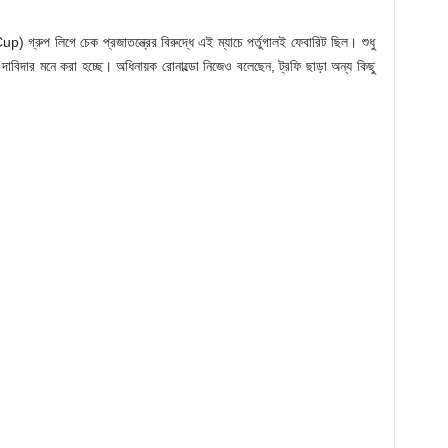
্রুপ লিগে চেক প্রজাতন্ত্রের বিরুদ্ধে এই ম্যাচে পর্তুগালই ফেবারিট ছিল। শুধু
দাবিদার মনে করা হচ্ছে। অধিনায়ক রোনাল্ডো নিজেও বলেছেন, ট্রফি ছাড়া অন্য কিছু