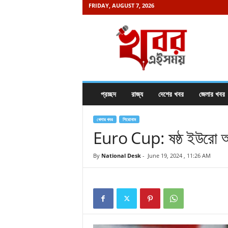
FRIDAY, AUGUST 7, 2026
K
h
a
b
o
r
e
প্রচ্ছদ
রাজ্য
দেশের খবর
জেলার খবর
i
s
a
খেলার খবর
শিরোনাম
m
Euro Cup: ষষ্ঠ ইউরো অভি
a
y
By
National Desk
-
June 19, 2024 , 11:26 AM
.
c
o
m