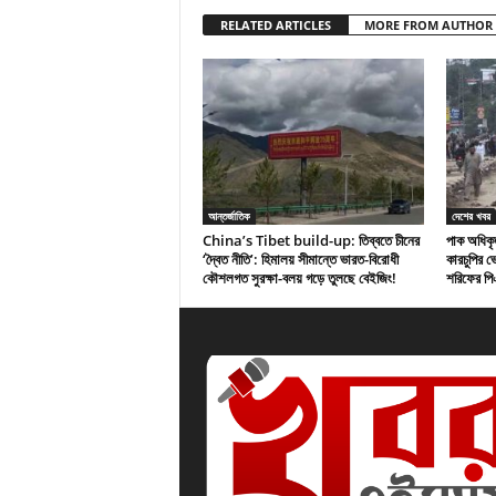
RELATED ARTICLES
MORE FROM AUTHOR
আন্তর্জাতিক
দেশের খবর
China’s Tibet build-up: তিব্বতে চীনের
পাক অধিকৃত
‘দ্বৈত নীতি’: হিমালয় সীমান্তে ভারত-বিরোধী
কারচুপির 
কৌশলগত সুরক্ষা-বলয় গড়ে তুলছে বেইজিং!
শরিফের প