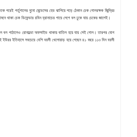
তেক পরেই পর্তুগালের নুনো মেন্ডেসের হেড ঝাপিয়ে পড়ে ঠেকান চেক গোলরক্ষক জিন্দ্রিচ
সামনে থাকা চেক ডিফেন্ডার রবিন হ্রানাচের গায়ে লেগে বল ঢুকে যায় চেকের জালেই।
জালে বল পাঠালেও রোনাল্ডো অফসাইড থাকায় বাতিল হয়ে যায় সেই গোল। তারপর যোগ
 ইউরর ইতিহাসে সবচেয়ে বেশি বয়সী খেলোয়াড় হয়ে গেছেন ৪১ বছর ১১৩ দিন বয়সী