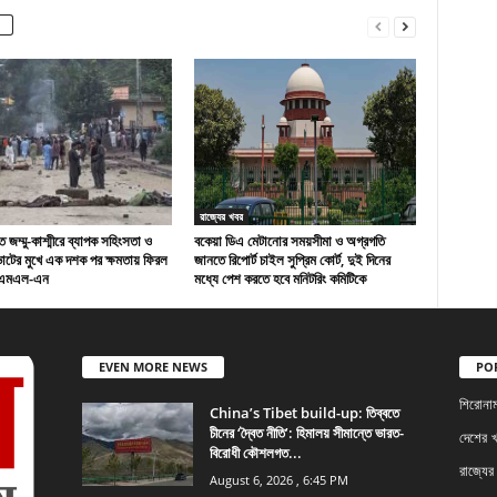
রাজ্যের খবর
 জম্মু-কাশ্মীরে ব্যাপক সহিংসতা ও
বকেয়া ডিএ মেটানোর সময়সীমা ও অগ্রগতি
ভোটের মুখে এক দশক পর ক্ষমতায় ফিরল
জানতে রিপোর্ট চাইল সুপ্রিম কোর্ট, দুই দিনের
িএমএল-এন
মধ্যে পেশ করতে হবে মনিটরিং কমিটিকে
EVEN MORE NEWS
PO
শিরোনা
China’s Tibet build-up: তিব্বতে
চীনের ‘দ্বৈত নীতি’: হিমালয় সীমান্তে ভারত-
দেশের 
বিরোধী কৌশলগত...
রাজ্যের
August 6, 2026 , 6:45 PM