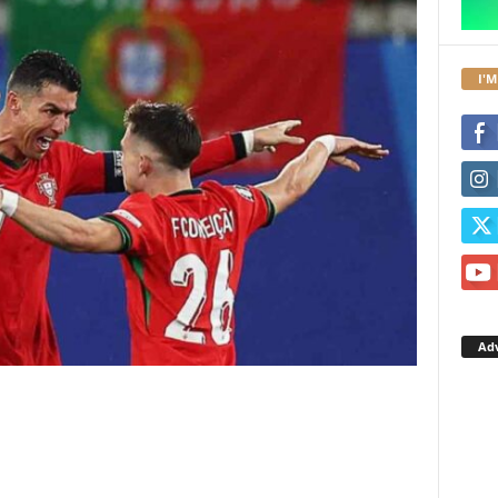
I'M
Ad