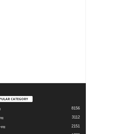
PULAR CATEGORY
8156
ম
3112
খবর
2151
 খবর