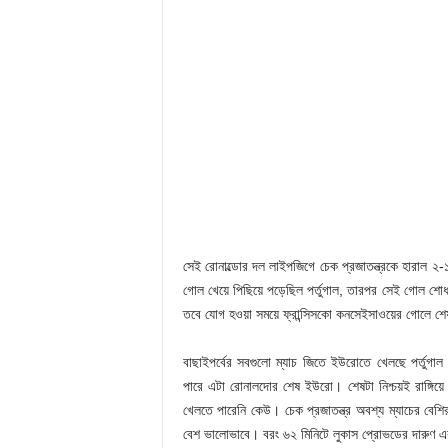
সেই রোনাল্ডোর দল লাইপজিগে চেক প্রজাতন্ত্রকে হারাল ২-
গোল খেয়ে পিছিয়ে পড়েছিল পর্তুগাল, তারপর সেই গোল শোধ ক
তবে যোগ হওয়া সময়ে ফ্রান্সিসকো কনসেইসাওয়ের গোলে শেষ 
বাছাইপর্বের সবগুলো ম্যাচ জিতে ইউরোতে খেলছে পর্তুগা
পারে এটা রোনালদোর শেষ ইউরো। শেষটা নিশ্চয়ই রাঙ্গিয়ে
খেলতে পারেনি কেউ। চেক প্রজাতন্ত্র অবশ্য ম্যাচের বেশ
বেশ ভালোভাবে। বরং ৬২ মিনিটে লুকাস প্রোভডের দারুণ এক