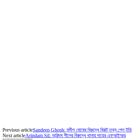
Previous article
Sandeep Ghosh: সন্দীপ ঘোষের বিরুদ্ধে বিরাট তথ্য পেল ইডি
Next article
Arindam Sil: অরিন্দম শীলের বিরুদ্ধে থানায় দায়ের এফআইআর