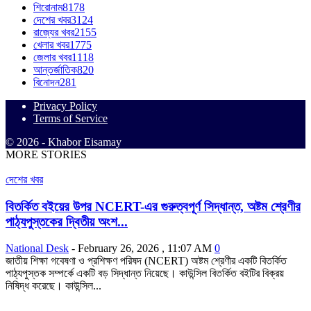
শিরোনাম
8178
দেশের খবর
3124
রাজ্যের খবর
2155
খেলার খবর
1775
জেলার খবর
1118
আন্তর্জাতিক
820
বিনোদন
281
Privacy Policy
Terms of Service
© 2026 - Khabor Eisamay
MORE STORIES
দেশের খবর
বিতর্কিত বইয়ের উপর NCERT-এর গুরুত্বপূর্ণ সিদ্ধান্ত, অষ্টম শ্রেণীর
পাঠ্যপুস্তকের দ্বিতীয় অংশ...
National Desk
-
February 26, 2026 , 11:07 AM
0
জাতীয় শিক্ষা গবেষণা ও প্রশিক্ষণ পরিষদ (NCERT) অষ্টম শ্রেণীর একটি বিতর্কিত
পাঠ্যপুস্তক সম্পর্কে একটি বড় সিদ্ধান্ত নিয়েছে। কাউন্সিল বিতর্কিত বইটির বিক্রয়
নিষিদ্ধ করেছে। কাউন্সিল...