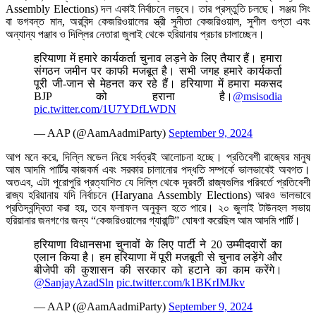
Assembly Elections) দল একাই নির্বাচনে লড়বে। তার প্রস্তুতি চলছে। সঞ্জয় সিং
বা ভগবন্ত মান, অরবিন্দ কেজরিওয়ালের স্ত্রী সুনীতা কেজরিওয়াল, সুশীল গুপ্তা এবং
অন্যান্য পঞ্জাব ও দিল্লির নেতারা জুলাই থেকে হরিয়ানায় প্রচার চালাচ্ছেন।
हरियाणा में हमारे कार्यकर्ता चुनाव लड़ने के लिए तैयार हैं। हमारा
संगठन जमीन पर काफी मजबूत है। सभी जगह हमारे कार्यकर्ता
पूरी जी-जान से मेहनत कर रहे हैं। हरियाणा में हमारा मकसद
BJP को हराना है।
@msisodia
pic.twitter.com/1U7YDfLWDN
— AAP (@AamAadmiParty)
September 9, 2024
আপ মনে করে, দিল্লি মডেল নিয়ে সর্বত্রই আলোচনা হচ্ছে। প্রতিবেশী রাজ্যের মানুষ
আম আদমি পার্টির কাজকর্ম এবং সরকার চালানোর পদ্ধতি সম্পর্কে ভালভাবেই অবগত।
অতএব, এটা পুরোপুরি প্রত্যাশিত যে দিল্লি থেকে দূরবর্তী রাজ্যগুলির পরিবর্তে প্রতিবেশী
রাজ্য হরিয়ানায় যদি নির্বাচনে (Haryana Assembly Elections) আরও ভালভাবে
প্রতিদ্বন্দ্বিতা করা হয়, তবে ফলাফল অনুকূল হতে পারে। ২০ জুলাই টাউনহল সভায়
হরিয়ানার জনগণের জন্য “কেজরিওয়ালের গ্যারান্টি” ঘোষণা করেছিল আম আদমি পার্টি।
हरियाणा विधानसभा चुनावों के लिए पार्टी ने 20 उम्मीदवारों का
एलान किया है। हम हरियाणा में पूरी मजबूती से चुनाव लड़ेंगे और
बीजेपी की कुशासन की सरकार को हटाने का काम करेंगे।
@SanjayAzadSln
pic.twitter.com/k1BKrIMJkv
— AAP (@AamAadmiParty)
September 9, 2024