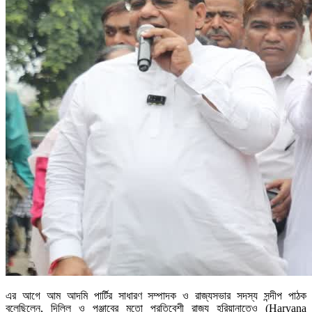
এর আগে আম আদমি পার্টির সাধারণ সম্পাদক ও রাজ্যসভার সদস্য সন্দীপ পাঠক
বলেছিলেন, দিল্লি ও পঞ্জাবের মতো প্রতিবেশী রাজ্য হরিয়ানাতেও (Haryana