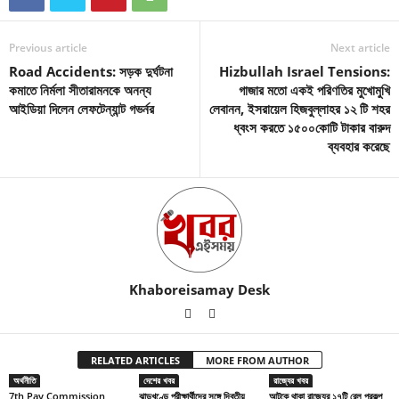
Previous article
Next article
Road Accidents: সড়ক দুর্ঘটনা
Hizbullah Israel Tensions:
কমাতে নির্মলা সীতারামনকে অনন্য
গাজার মতো একই পরিণতির মুখোমুখি
আইডিয়া দিলেন লেফটেন্যান্ট গভর্নর
লেবানন, ইসরায়েল হিজবুল্লাহর ১২ টি শহর
ধ্বংস করতে ১৫০০কোটি টাকার বারুদ
ব্যবহার করেছে
Khaboreisamay Desk
RELATED ARTICLES
MORE FROM AUTHOR
অর্থনীতি
দেশের খবর
রাজ্যের খবর
7th Pay Commission
ঝাড়খণ্ডে পরীক্ষার্থীদের সঙ্গে দ্বিতীয়
আটকে থাকা রাজ্যের ১৭টি রেল প্রকল্প