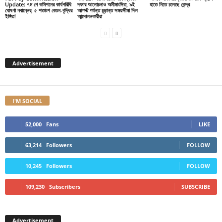
Update: ৭ম পে কমিশনের কার্যপরিধি
দফার আলোচনাও অমীমাংসিত, ৯ই
হাতে নিতে চলেছে কেন্দ্র
ঘোষণা নবান্নের, ৫ শতাংশ বেতন-বৃদ্ধির
আগস্ট পর্যন্ত চূড়ান্ত সময়সীমা দিল
ইঙ্গিত!
আন্দোলনকারীরা
Advertisement
I'M SOCIAL
52,000
Fans
LIKE
63,214
Followers
FOLLOW
10,245
Followers
FOLLOW
109,230
Subscribers
SUBSCRIBE
Advertisement