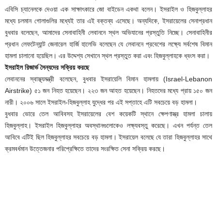
এবিসি চ্যানেলকে দেওয়া এক সাক্ষাৎকারে জো বাইডেন একথা বলেন। ইসরাইল ও হিজবুল্লাহর
মধ্যে চলমান গোলাগুলির মধ্যেই তার এই বক্তব্য এসেছে। অন্যদিকে, ইসরায়েলের সেনাপ্রধান
বুধবার বলেছেন, আমাদের সেনাবাহিনী লেবাননে স্থল অভিযানের প্রস্তুতি নিচ্ছে। সেনাবাহিনীর
প্রধান লেফটেন্যান্ট জেনারেল হার্জি হালেভি বলেছেন যে লেবাননে প্রবেশের লক্ষ্যে সর্বশেষ বিমান
হামলা চালানো হয়েছিল। এর উদ্দেশ্য সেখানে স্থল প্রস্তুত করা এবং হিজবুল্লাহকে ধ্বংস করা।
ইসরাইল রিজার্ভ সৈন্যদের সক্রিয় করছে
লেবাননের স্বাস্থ্যমন্ত্রী বলেছেন, বুধবার ইসরায়েলি বিমান হামলায় (Israel-Lebanon
Airstrike) ৫১ জন নিহত হয়েছেন। ২২৩ জন আহত হয়েছেন। নিহতদের মধ্যে প্রায় ১৫০ জন
নারী। ২০০৬ সালে ইসরাইল-হিজবুল্লাহ যুদ্ধের পর এই সপ্তাহে এটি সবচেয়ে বড় হামলা।
বুধবার ভোরে তেল আবিবসহ ইসরায়েলের বেশ কয়েকটি স্থানে ক্ষেপণাস্ত্র হামলা চালায়
হিজবুল্লাহ। ইসরাইল হিজবুল্লাহর অবস্থানগুলোকেও লক্ষ্যবস্তু করেছে। এখন পর্যন্ত তেল
আবিবে এটিই ছিল হিজবুল্লাহর সবচেয়ে বড় হামলা। ইসরায়েল বলেছে যে তারা হিজবুল্লাহর সাথে
ক্রমবর্ধমান উত্তেজনার পরিপ্রেক্ষিতে তাদের সংরক্ষিত সেনা সক্রিয় করছে।