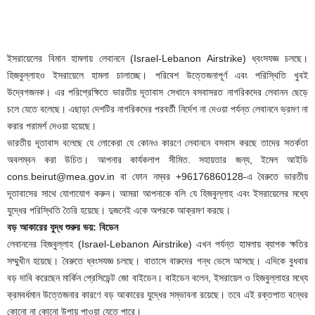
ইসরায়েলের বিমান হামলায় লেবাননে (Israel-Lebanon Airstrike) ধ্বংসযজ্ঞ চলছে।
হিজবুল্লাহও ইসরায়েলে হামলা চালাচ্ছে। পরিবেশ উত্তেজনাপূর্ণ এবং পরিস্থিতি খুবই
উদ্বেগজনক। এর পরিপ্রেক্ষিতে ভারতীয় দূতাবাস সেখানে বসবাসরত নাগরিকদের লেবানন ছেড়ে
চলে যেতে বলেছে। এছাড়া দেশটির নাগরিকদের পরবর্তী নির্দেশ না দেওয়া পর্যন্ত লেবাননে ভ্রমণ না
করার পরামর্শ দেওয়া হয়েছে।
ভারতীয় দূতাবাস বলেছে যে লোকেরা যে কোনও কারণে লেবাননে বসবাস করছে তাদের সতর্কতা
অবলম্বন করা উচিত। আপনার কার্যকলাপ সীমিত. সহায়তার জন্য, ইমেল আইডি
cons.beirut@mea.gov.in বা ফোন নম্বর +96176860128-এ বৈরুতে ভারতীয়
দূতাবাসের সাথে যোগাযোগ করুন। আমরা আপনাকে বলি যে হিজবুল্লাহ এবং ইসরায়েলের মধ্যে
যুদ্ধের পরিস্থিতি তৈরি হয়েছে। দুজনেই একে অপরকে আক্রমণ করছে।
বড় আকারের যুদ্ধ শুরুর ভয়: বিডেন
লেবাননের হিজবুল্লাহ (Israel-Lebanon Airstrike) এখন পর্যন্ত হামলায় ব্যাপক ক্ষতির
সম্মুখীন হয়েছে। বৈরুতে ধ্বংসযজ্ঞ চলছে। বাতাসে বারুদের গন্ধ ভেসে আসছে। এদিকে বুধবার
বড় দাবি করেছেন মার্কিন প্রেসিডেন্ট জো বাইডেন। বাইডেন বলেন, ইসরায়েল ও হিজবুল্লাহর মধ্যে
ক্রমবর্ধমান উত্তেজনার কারণে বড় আকারের যুদ্ধের সম্ভাবনা রয়েছে। তবে এই রক্তপাত বন্ধের
কোনো না কোনো উপায় পাওয়া যেতে পারে।