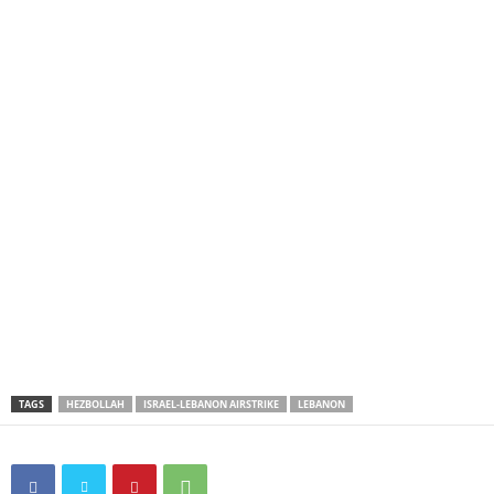
TAGS
HEZBOLLAH
ISRAEL-LEBANON AIRSTRIKE
LEBANON