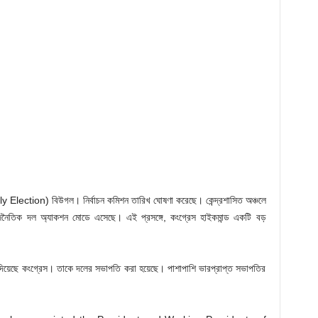
bly Election) বিউগল। নির্বাচন কমিশন তারিখ ঘোষণা করেছে। কেন্দ্রশাসিত অঞ্চলে
াজনৈতিক দল অ্যাকশন মোডে এসেছে। এই প্রসঙ্গে, কংগ্রেস হাইকমান্ড একটি বড়
লে দিয়েছে কংগ্রেস। তাকে দলের সভাপতি করা হয়েছে। পাশাপাশি ভারপ্রাপ্ত সভাপতির