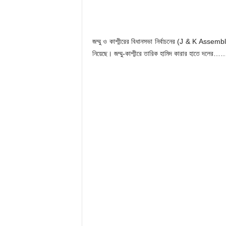
জম্মু ও কাশ্মীরের বিধানসভা নির্বাচনের (J & K Assemb
নিয়েছে। জম্মু-কাশ্মীরে তারিক হামিদ কারার হাতে দলে