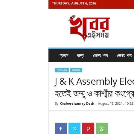
THURSDAY, AUGUST 6, 2026
K
h
a
b
o
r
e
প্রচ্ছদ
রাজ্য
দেশের খবর
জেলার খবর
i
s
a
দেশের খবর
শিরোনাম
m
J & K Assembly Electio
a
হতেই জম্মু ও কাশ্মীর কংগ্
y
.
c
By
Khaboreisamay Desk
-
August 16, 2024 , 10:3
o
m