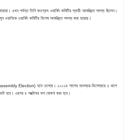
ারারা। এখন পর্যন্ত তিনি কংগ্রেস ওয়ার্কিং কমিটির স্থায়ী আমন্ত্রিত সদস্য ছিলেন।
ল ওয়ানিকে ওয়ার্কিং কমিটির বিশেষ আমন্ত্রিত সদস্য করা হয়েছে।
& K Assembly Election) হতে চলেছে। ২০১২৪ সালের নভেম্বর-ডিসেম্বরে ৫ ধাপে
ায় ভোট হবে। এরপর ৪ অক্টোবর ফল ঘোষণা করা হবে।