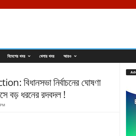
বিদেশের খবর
খেলার খবর
আরও
Ad
n: বিধানসভা নির্বাচনের ঘোষণা
রেসে বড় ধরনের রদবদল !
2 PM