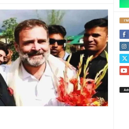
I'M
Ad