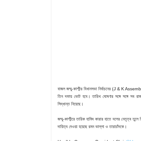
বাজল জম্মু-কাশ্মীর বিধানসভা নির্বাচনের (J & K Assem
তিন দফায় ভোট হবে। তারিখ ঘোষণার সঙ্গে সঙ্গে সব র
সিদ্ধান্ত নিয়েছে।
জম্মু-কাশ্মীরে তারিক হামিদ কারার হাতে দলের নেতৃত্ব তু
দায়িত্ব দেওয়া হয়েছে রমন ভাল্লা ও তারাচাঁদকে।