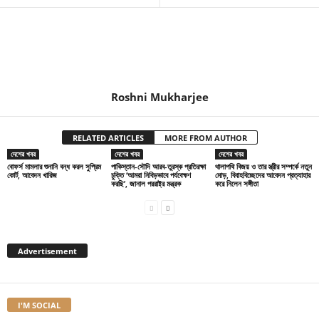
Roshni Mukharjee
RELATED ARTICLES
MORE FROM AUTHOR
দেশের খবর
দেশের খবর
দেশের খবর
বোফর্স মামলার শুনানি বন্ধ করল সুপ্রিম
পাকিস্তান-সৌদি আরব-তুরস্ক প্রতিরক্ষা
থালাপথি বিজয় ও তার স্ত্রীর সম্পর্কে নতুন
কোর্ট, আবেদন খারিজ
চুক্তি ‘আমরা নিবিড়ভাবে পর্যবেক্ষণ
মোড়, বিবাহবিচ্ছেদের আবেদন প্রত্যাহার
করছি’, জানাল পররাষ্ট্র মন্ত্রক
করে নিলেন সঙ্গীতা
Advertisement
I'M SOCIAL