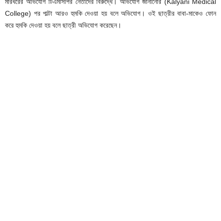
মারধরের অভিযোগ টিএমসিপির নেতাদের বিরুদ্ধে। অভিযোগ জানানোর (Kalyani Medical
College) পর পাল্টা আরও হুমকি দেওয়া হয় বলে অভিযোগ। ওই ছাত্রীর বাবা-মাকেও ফোন
করে হুমকি দেওয়া হয় বলে ছাত্রী অভিযোগ করেছেন।