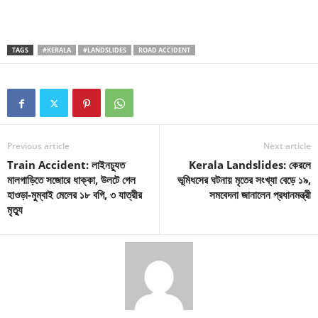
TAGS
#KERALA
#LANDSLIDES
ROAD ACCIDENT
Previous article
Next article
Train Accident: লাইনচ্যুত
Kerala Landslides: কেরলে
মালগাড়িতে সজোরে ধাক্কা, উলটে গেল
ভূমিধসের ঘটনায় মৃতের সংখ্যা বেড়ে ১৯,
হাওড়া-মুম্বাই মেলের ১৮ বগি, ৩ যাত্রীর
সমবেদনা জানালেন প্রধানমন্ত্রী
মৃত্যু