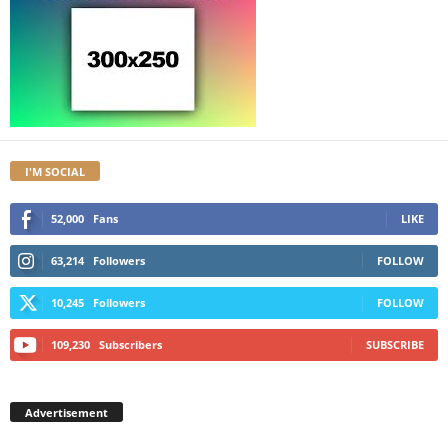
I'M SOCIAL
52,000
Fans
LIKE
63,214
Followers
FOLLOW
10,245
Followers
FOLLOW
109,230
Subscribers
SUBSCRIBE
Advertisement