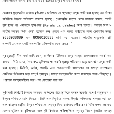
দোকানগুলিতে জল ও কাদা ভরে যায়। বর্তমানে উদ্ধার অভিযান চলছে।
কেরালার মুখ্যমন্ত্রীর কার্যালয় (সিএমও) জানিয়েছে যে হেল্পলাইন নম্বর জারি করা হয়েছে এবং বিমান
বাহিনীকে উদ্ধার অভিযানে পাঠানো হয়েছে। মুখ্যমন্ত্রীর দপ্তর থেকে জানানো হয়েছে, “ভারী
বৃষ্টিপাতের পর ওয়ানাডে ভূমিধসের (Kerala Landslides) ঘটনা ঘটেছে। স্বাস্থ্য বিভাগ-
জাতীয় স্বাস্থ্য মিশন একটি কন্ট্রোল রুম খুলেছে এবং জরুরি সহায়তার জন্য হেল্পলাইন নম্বর
9656938689 এবং 8086010833 জারি করা হয়েছে। ভারতীয় বায়ুসেনার দুটি
এমআই-১৭ এবং একটি এএলএইচ হেলিকপ্টার রওনা হয়েছে।”
স্বাস্থ্যমন্ত্রী বীণা জর্জ জানিয়েছেন, রোগীদের চিকিৎসার জন্য সমস্ত হাসপাতালকে সতর্ক করা
হয়েছে। তিনি বলেন, “ওয়ানাডে ভূমিধসের পর জরুরি স্বাস্থ্য পরিষেবার জন্য হেল্পলাইন নম্বর জারি
করা হয়েছে। ভিথিরি, কল্পট্টা, মেপ্পাড়ি এবং মানান্থাভাদি হাসপাতাল সহ সমস্ত হাসপাতাল
রোগীদের চিকিৎসার জন্য সম্পূর্ণ প্রস্তুত। সমস্ত স্বাস্থ্যকর্মীরা রাতে সাহায্যের জন্য পৌঁছেছেন।
ওয়ানাডে স্বাস্থ্যকর্মীদের আরও দল মোতায়েন করা হবে।
মুখ্যমন্ত্রী পিনারাই বিজয়ন বলেছেন, ভূমিধসের পরিপ্রেক্ষিতে সমস্ত সরকারি সংস্থা অনুসন্ধান ও
উদ্ধার অভিযানে যোগ দিয়েছে। তিনি এক বিবৃতিতে বলেন, উদ্ধার অভিযানের সমন্বয় করা হবে
এবং রাজ্যের মন্ত্রীরা উদ্ধার অভিযানের নেতৃত্ব দিতে ওয়ানাডে পৌঁছেছেন। তিনি বলেন, ওয়ানাড়
জেলায় ভূমিধস ও বৃষ্টিপাতের ফলে সৃষ্ট বিপর্যয়ের পরিপ্রেক্ষিতে স্বাস্থ্য বিভাগ (জাতীয় স্বাস্থ্য