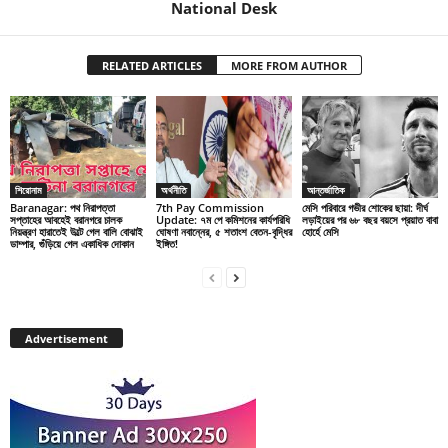
National Desk
RELATED ARTICLES
MORE FROM AUTHOR
শিরোনাম
অর্থনীতি
আন্তর্জাতিক
Baranagar: পথ নিরাপত্তা
7th Pay Commission
মেসি পরিবারে গভীর শোকের ছায়া: দীর্ঘ
সপ্তাহের আবহেই বরানগরে চালক
Update: ৭ম পে কমিশনের কার্যপরিধি
লড়াইয়ের পর ৬৮ বছর বয়সে প্রয়াত বাবা
নিয়ন্ত্রণ হারাতেই উল্টে গেল বালি বোঝাই
ঘোষণা নবান্নের, ৫ শতাংশ বেতন-বৃদ্ধির
হোর্হে মেসি
ডাম্পার, গুঁড়িয়ে গেল একাধিক দোকান
ইঙ্গিত!
Advertisement