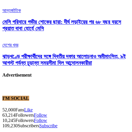
আন্তর্জাতিক
মেসি পরিবারে গভীর শোকের ছায়া: দীর্ঘ লড়াইয়ের পর ৬৮ বছর বয়সে
প্রয়াত বাবা হোর্হে মেসি
দেশের খবর
ঝাড়খণ্ডে পরীক্ষার্থীদের সঙ্গে দ্বিতীয় দফার আলোচনাও অমীমাংসিত, ৯ই
আগস্ট পর্যন্ত চূড়ান্ত সময়সীমা দিল আন্দোলনকারীরা
Advertisement
I'M SOCIAL
52,000
Fans
Like
63,214
Followers
Follow
10,245
Followers
Follow
109,230
Subscribers
Subscribe