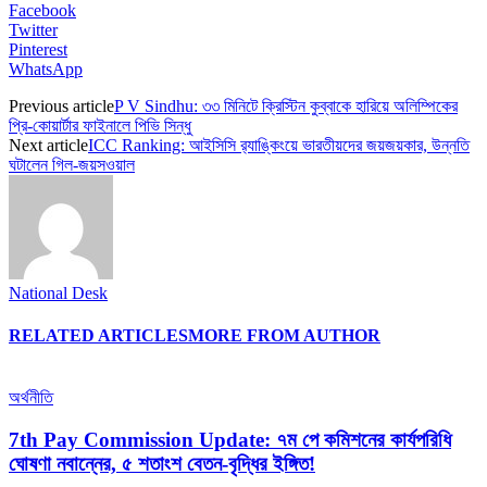
Facebook
Twitter
Pinterest
WhatsApp
Previous article
P V Sindhu: ৩৩ মিনিটে ক্রিস্টিন কুব্বাকে হারিয়ে অলিম্পিকের
প্রি-কোয়ার্টার ফাইনালে পিভি সিন্ধু
Next article
ICC Ranking: আইসিসি র‍্যাঙ্কিংয়ে ভারতীয়দের জয়জয়কার, উন্নতি
ঘটালেন গিল-জয়সওয়াল
National Desk
RELATED ARTICLES
MORE FROM AUTHOR
অর্থনীতি
7th Pay Commission Update: ৭ম পে কমিশনের কার্যপরিধি
ঘোষণা নবান্নের, ৫ শতাংশ বেতন-বৃদ্ধির ইঙ্গিত!