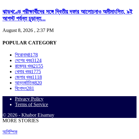
ঝাড়খণ্ডে পরীক্ষার্থীদের সঙ্গে দ্বিতীয় দফার আলোচনাও অমীমাংসিত, ৯ই
আগস্ট পর্যন্ত চূড়ান্ত...
August 8, 2026 , 2:37 PM
POPULAR CATEGORY
শিরোনাম
8178
দেশের খবর
3124
রাজ্যের খবর
2155
খেলার খবর
1775
জেলার খবর
1118
আন্তর্জাতিক
820
বিনোদন
281
Privacy Policy
Terms of Service
© 2026 - Khabor Eisamay
MORE STORIES
অলিম্পিক