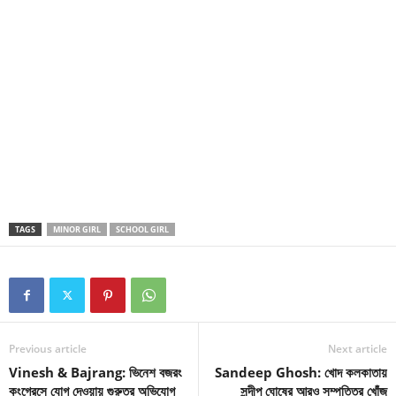
TAGS
MINOR GIRL
SCHOOL GIRL
Previous article
Next article
Vinesh & Bajrang: ভিনেশ বজরং
Sandeep Ghosh: খোদ কলকাতায়
কংগ্রেসে যোগ দেওয়ায় গুরুতর অভিযোগ
সন্দীপ ঘোষের আরও সম্পত্তির খোঁজ