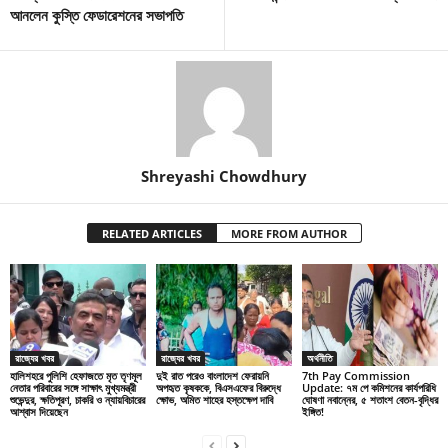
আনলেন কুস্তি ফেডারেশনের সভাপতি
Shreyashi Chowdhury
RELATED ARTICLES
MORE FROM AUTHOR
রাজ্যের খবর
রাজ্যের খবর
অর্থনীতি
হালিশহরে পুলিশি হেফাজতে মৃত তৃণমূল
দুই রাত পরেও বাংলাদেশ ফেরায়নি
7th Pay Commission
নেতার পরিবারের সঙ্গে সাক্ষাৎ মুখ্যমন্ত্রী
অপহৃত কৃষককে, বিএসএফের বিরুদ্ধে
Update: ৭ম পে কমিশনের কার্যপরিধি
শুভেন্দুর, ক্ষতিপূরণ, চাকরি ও ন্যায়বিচারের
ক্ষোভ, অমিত শাহের হস্তক্ষেপ দাবি
ঘোষণা নবান্নের, ৫ শতাংশ বেতন-বৃদ্ধির
আশ্বাস দিয়েছেন
ইঙ্গিত!