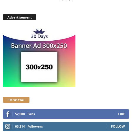
Advertisement
I'M SOCIAL
52,000
Fans
LIKE
63,214
Followers
FOLLOW