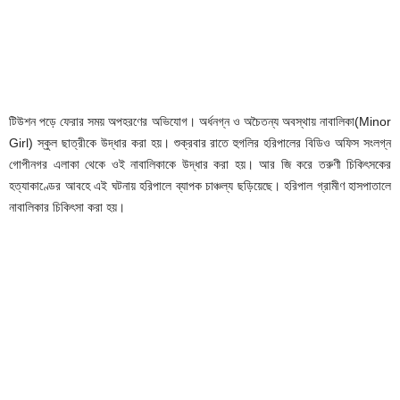
টিউশন পড়ে ফেরার সময় অপহরণের অভিযোগ। অর্ধনগ্ন ও অচৈতন্য অবস্থায় নাবালিকা(Minor
Girl) স্কুল ছাত্রীকে উদ্ধার করা হয়। শুক্রবার রাতে হুগলির হরিপালের বিডিও অফিস সংলগ্ন
গোপীনগর এলাকা থেকে ওই নাবালিকাকে উদ্ধার করা হয়। আর জি করে তরুণী চিকিৎসকের
হত্যাকাণ্ডের আবহে এই ঘটনায় হরিপালে ব্যাপক চাঞ্চল্য ছড়িয়েছে। হরিপাল গ্রামীণ হাসপাতালে
নাবালিকার চিকিৎসা করা হয়।