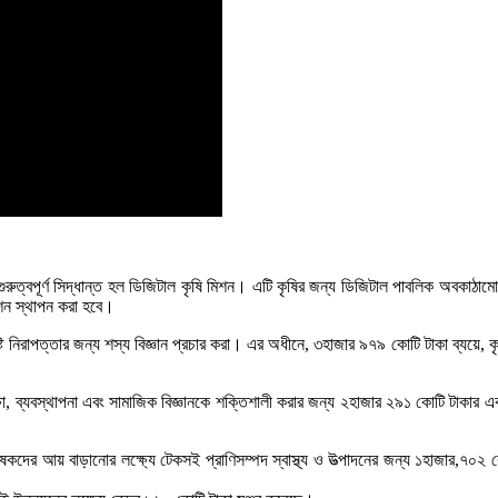
থম গুরুত্বপূর্ণ সিদ্ধান্ত হল ডিজিটাল কৃষি মিশন। এটি কৃষির জন্য ডিজিটাল পাবলিক অবকাঠ
িশন স্থাপন করা হবে।
ুষ্টি নিরাপত্তার জন্য শস্য বিজ্ঞান প্রচার করা। এর অধীনে, ৩হাজার ৯৭৯ কোটি টাকা ব্যয়ে
িক্ষা, ব্যবস্থাপনা এবং সামাজিক বিজ্ঞানকে শক্তিশালী করার জন্য ২হাজার ২৯১ কোটি টাকার এক
ে কৃষকদের আয় বাড়ানোর লক্ষ্যে টেকসই প্রাণিসম্পদ স্বাস্থ্য ও উত্পাদনের জন্য ১হাজার,৭০