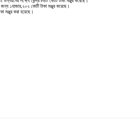
ন্নয়নের লক্ষ্যে কেন্দ্র ৮৬০ কোটি টাকা মঞ্জুর করেছে।
করার জন্য ১হাজার,২০২ কোটি টাকা মঞ্জুর করেছে।
া মঞ্জুর করা হয়েছে।