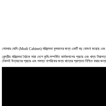
সোমবার মোদি (Modi Cabinet) মন্ত্রিসভা কৃষকদের জন্য একটি বড় ঘোষণা করেছে এবং মো
কেন্দ্রীয় মন্ত্রিসভা বৈঠকে সারা দেশে কৃষি-সম্পর্কিত কার্যকলাপের প্রচার এবং খাদ্য নিরাপ
টেকসই উন্নয়নের প্রচার এবং সমস্ত নাগরিকের জন্য খাদ্যের প্রাপ্যতা নিশ্চিত করার জন