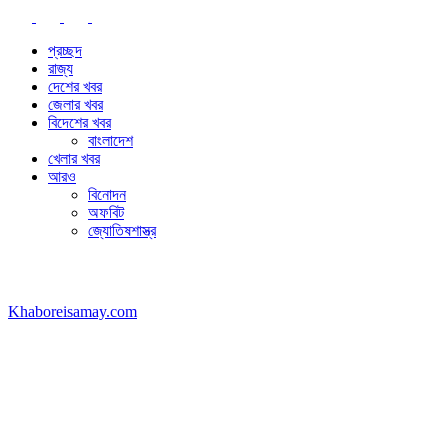
প্রচ্ছদ
রাজ্য
দেশের খবর
জেলার খবর
বিদেশের খবর
বাংলাদেশ
খেলার খবর
আরও
বিনোদন
অফবিট
জ্যোতিষশাস্ত্র
SUNDAY, AUGUST 9, 2026
Khaboreisamay.com