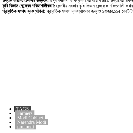
উদ্যানপালনের টেকসই উন্নয়ন:
উদ্যানপালন থেকে কৃষকদের আয় বাড়াতে উদ্যানের টেকসই উ
কৃষি বিজ্ঞান কেন্দ্রের শক্তিশালীকরণ:
কেন্দ্রীয় সরকার কৃষি বিজ্ঞান কেন্দ্রকে শক্তিশালী 
প্রাকৃতিক সম্পদ ব্যবস্থাপনা:
প্রাকৃতিক সম্পদ ব্যবস্থাপনার জন্যও ১হাজার,১১৫ কোটি টাক
TAGS
Farmers
Modi Cabinet
Narendra Modi
pm modi