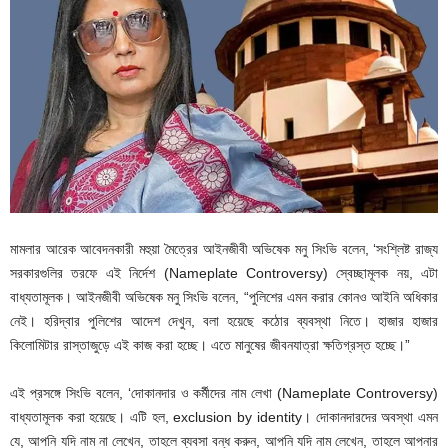
মামলার আরেক আবেদনকারী মহুয়া মৈত্রের আইনজীবী অভিষেক মনু সিংভি বলেন, ‘সংশ্লিষ্ট রাজ্য
সরকারগুলির তরফে এই নির্দেশ (Nameplate Controversy) স্বেচ্ছামূলক নয়, এটা
বাধ্যতামূলক। আইনজীবী অভিষেক মনু সিংভি বলেন, “পুলিশের এমন করার কোনও আইনি অধিকার
নেই। হরিদ্বার পুলিশের আদেশ দেখুন, বলা হয়েছে কঠোর ব্যবস্থা নিতে। হাজার হাজার
কিলোমিটার রাস্তাজুড়ে এই কাজ করা হচ্ছে। এতে মানুষের জীবনযাত্রা ক্ষতিগ্রস্ত হচ্ছে।”
এই প্রসঙ্গে সিংভি বলেন, ‘দোকানদার ও কর্মীদের নাম লেখা (Nameplate Controversy)
বাধ্যতামূলক করা হয়েছে। এটি হল, exclusion by identity। দোকানদারদের অবস্থা এমন
যে, আপনি যদি নাম না লেখেন, তাহলে ব্যবসা বন্ধ করুন, আপনি যদি নাম লেখেন, তাহলে আপনার