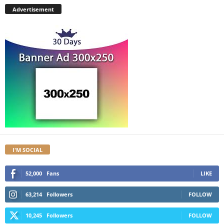
Advertisement
I'M SOCIAL
52,000
Fans
LIKE
63,214
Followers
FOLLOW
10,245
Followers
FOLLOW