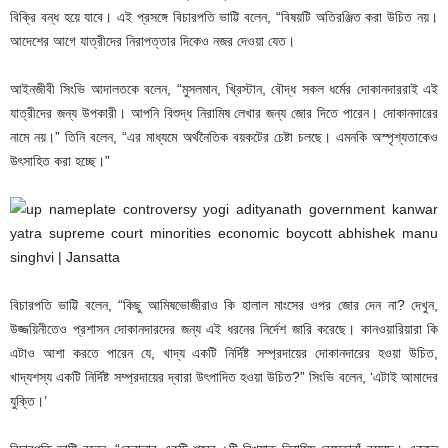
বিক্রি বন্ধ হয়ে যাবে। এই প্রসঙ্গে বিচারপতি ভাট্টি বলেন, “বিষয়টি অতিরঞ্জিত করা উচিত নয়।
আদেশের আগে যাত্রীদের নিরাপত্তার দিকেও নজর দেওয়া যেত।
আইনজীবী সিংভি আদালতকে বলেন, “মুসলমান, খ্রিস্টান, বৌদ্ধ সকল ধর্মের দোকানদাররাই এই
যাত্রীদের জন্য উপকারী। আপনি বিশুদ্ধ নিরামিষ লেখার জন্য জোর দিতে পারেন। দোকানদারের
নামে নয়।” তিনি বলেন, “এর মাধ্যমে অর্থনৈতিক বয়কটের চেষ্টা চলছে। এমনকি অস্পৃশ্যতাকেও
উৎসাহিত করা হচ্ছে।”
বিচারপতি ভাট্টি বলেন, “কিছু আমিষভোজীরাও কি হালাল মাংসের ওপর জোর দেন না? দেখুন,
উজ্জয়িনীতেও প্রশাসন দোকানদারদের জন্য এই ধরনের নির্দেশ জারি করেছে। কানওয়ারিয়ারা কি
এটাও আশা করতে পারেন যে, খাদ্য একটি নির্দিষ্ট সম্প্রদায়ের দোকানদারের হওয়া উচিত,
খাদ্যশস্য একটি নির্দিষ্ট সম্প্রদায়ের দ্বারা উৎপাদিত হওয়া উচিত?” সিংভি বলেন, ‘এটাই আমাদের
যুক্তি।’