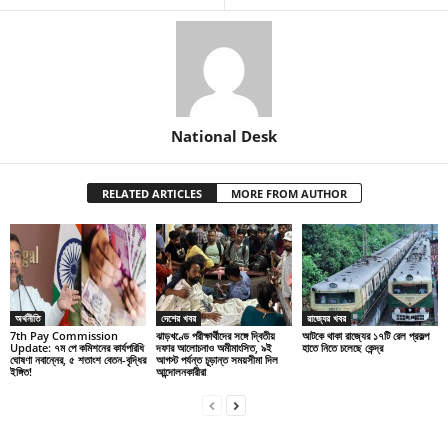
National Desk
RELATED ARTICLES
MORE FROM AUTHOR
অর্থনীতি
দেশের খবর
রাজ্যের খবর
7th Pay Commission
ঝাড়খণ্ডে পরীক্ষার্থীদের সঙ্গে দ্বিতীয়
আটকে থাকা রাজ্যের ১৭টি রেল প্রকল্প
Update: ৭ম পে কমিশনের কার্যপরিধি
দফার আলোচনাও অমীমাংসিত, ৯ই
হাতে নিতে চলেছে কেন্দ্র
ঘোষণা নবান্নের, ৫ শতাংশ বেতন-বৃদ্ধির
আগস্ট পর্যন্ত চূড়ান্ত সময়সীমা দিল
ইঙ্গিত!
আন্দোলনকারীরা