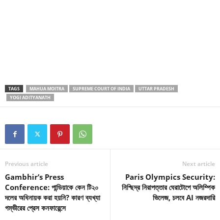
TAGS
MAHUA MOITRA
SUPREME COURT OF INDIA
UTTAR PRADESH
YOGI ADITYANATH
Previous article
Next article
Gambhir’s Press
Paris Olympics Security:
Conference: পান্ডিয়াকে কেন টি২০
নিশ্ছিদ্র নিরাপত্তার ঘেরাটোপে অলিম্পিক
দলের অধিনায়ক করা হয়নি? কারণ ব্যখ্যা
ভিলেজ, চলবে AI নজরদারি
গম্ভীরের প্রেস কনফারেন্সে