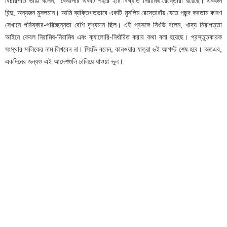
বিচারপতি ভাট্টি বলেন, “কেরালার একটি শহরে ২টি বিখ্যাত নিরামিষ রেস্তোরাঁ রয়েছে। একজন
হিন্দু, অন্যজন মুসলমান। আমি ব্যক্তিগতভাবে একটি মুসলিম রেস্তোরাঁয় যেতে পছন্দ করতাম কারণ
সেখানে পরিষ্কার-পরিচ্ছন্নতা বেশি দৃশ্যমান ছিল। এই প্রসঙ্গে সিংভি বলেন, খাদ্য নিরাপত্তা
আইনে কেবল নিরামিষ-নিরামিষ এবং ক্যালোরি-নির্ধারিত করার কথা বলা হয়েছে। প্রস্তুতকারক
সংস্থার মালিকের নাম লিখবেন না। সিংভি বলেন, কানওয়ার যাত্রা ৬ই আগস্ট শেষ হবে। অতএব,
একদিনের জন্যও এই আদেশগুলি চালিয়ে যাওয়া ভুল।