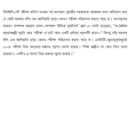
ইউজিসি-নেট পরীক্ষা বাতিল হওয়ার পর কংগ্রেস কেন্দ্রীয় সরকারকে আক্রমণ করে অভিযোগ করে
যে মোদি সরকার ফাঁস এবং জালিয়াতি ছাড়া কোনও পরীক্ষা পরিচালনা করতে পারে না। কংগ্রেসের
সাধারণ সম্পাদক জয়রাম রমেশ সোশ্যাল মিডিয়া প্ল্যাটফর্ম ‘এক্স’-এ পোস্ট করেছেন, “অ-জৈবিক
প্রধানমন্ত্রী প্রতি বছর ‘পরীক্ষা পে চর্চা’ নামে একটি দুর্দান্ত প্রদর্শনী করেন।” কিন্তু তাঁর সরকার
ফাঁস এবং জালিয়াতি ছাড়া কোনও পরীক্ষা পরিচালনা করতে পারে না। এনইইটি-আন্ডারগ্র্যাজুয়েট
২০২৪ পরীক্ষা নিয়ে অত্যন্ত গুরুতর প্রশ্ন তোলা হয়েছে। শিক্ষা মন্ত্রীও তা মেনে নিতে বাধ্য
হয়েছেন। এনটিএ-র সততা নিয়ে গুরুতর সন্দেহ রয়েছে।”