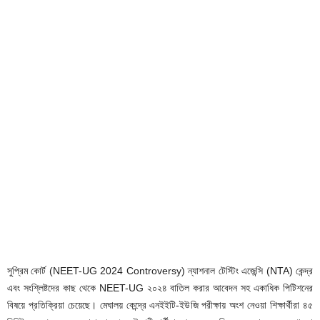
সুপ্রিম কোর্ট (NEET-UG 2024 Controversy) ন্যাশনাল টেস্টিং এজেন্সি (NTA) কেন্দ্র
এবং সংশ্লিষ্টদের কাছ থেকে NEET-UG ২০২৪ বাতিল করার আবেদন সহ একাধিক পিটিশনের
বিষয়ে প্রতিক্রিয়া চেয়েছে। মেঘালয় কেন্দ্রে এনইইটি-ইউজি পরীক্ষায় অংশ নেওয়া শিক্ষার্থীরা ৪৫