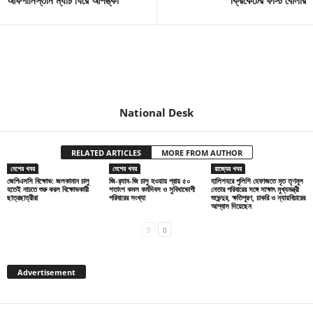
আফগানিস্তান ম্যাচ ঘিরে আশঙ্কা
ক্রিকেটের ফার্স্ট বোলার
National Desk
RELATED ARTICLES
MORE FROM AUTHOR
দেশের খবর
দেশের খবর
রাজ্যের খবর
জেপিএসসি বিক্ষোভ: জলকামান চালু
জি-র‍্যাম-জি চালু হওয়ায় প্রায় ৫০
হালিশহরে পুলিশি হেফাজতে মৃত তৃণমূল
হতেই নাচতে শুরু করল বিক্ষোভকারী
শতাংশ কমল কর্মদিবস ও সুবিধাভোগী
নেতার পরিবারের সঙ্গে সাক্ষাৎ মুখ্যমন্ত্রী
ছাত্রছাত্রীরা
পরিবারের সংখ্যা
শুভেন্দুর, ক্ষতিপূরণ, চাকরি ও ন্যায়বিচারের
আশ্বাস দিয়েছেন
Advertisement