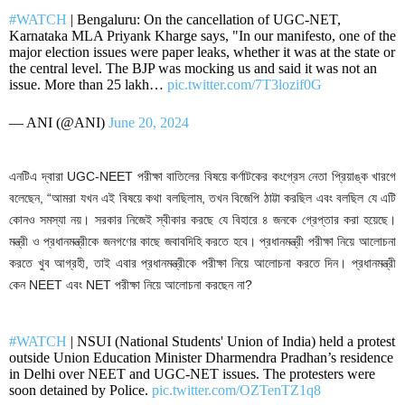
#WATCH
| Bengaluru: On the cancellation of UGC-NET,
Karnataka MLA Priyank Kharge says, "In our manifesto, one of the
major election issues were paper leaks, whether it was at the state or
the central level. The BJP was mocking us and said it was not an
issue. More than 25 lakh…
pic.twitter.com/7T3lozif0G
— ANI (@ANI)
June 20, 2024
এনটিএ দ্বারা UGC-NEET পরীক্ষা বাতিলের বিষয়ে কর্ণাটকের কংগ্রেস নেতা প্রিয়াঙ্ক খারগে
বলেছেন, “আমরা যখন এই বিষয়ে কথা বলছিলাম, তখন বিজেপি ঠাট্টা করছিল এবং বলছিল যে এটি
কোনও সমস্যা নয়। সরকার নিজেই স্বীকার করছে যে বিহারে ৪ জনকে গ্রেপ্তার করা হয়েছে।
মন্ত্রী ও প্রধানমন্ত্রীকে জনগণের কাছে জবাবদিহি করতে হবে। প্রধানমন্ত্রী পরীক্ষা নিয়ে আলোচনা
করতে খুব আগ্রহী, তাই এবার প্রধানমন্ত্রীকে পরীক্ষা নিয়ে আলোচনা করতে দিন। প্রধানমন্ত্রী
কেন NEET এবং NET পরীক্ষা নিয়ে আলোচনা করছেন না?
#WATCH
| NSUI (National Students' Union of India) held a protest
outside Union Education Minister Dharmendra Pradhan’s residence
in Delhi over NEET and UGC-NET issues. The protesters were
soon detained by Police.
pic.twitter.com/OZTenTZ1q8