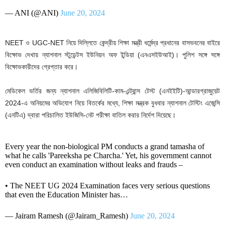
— ANI (@ANI)
June 20, 2024
NEET ও UGC-NET নিয়ে দিল্লিতে কেন্দ্রীয় শিক্ষা মন্ত্রী ধর্মেন্দ্র প্রধানের বাসভবনের বাইরে
বিক্ষোভ দেখায় ন্যাশনাল স্টুডেন্টস ইউনিয়ন অফ ইন্ডিয়া (এনএসইউআই)। পুলিশ সঙ্গে সঙ্গে
বিক্ষোভকারীদের গ্রেপ্তার করে।
মেডিকেল ভর্তির জন্য ন্যাশনাল এলিজিবিলিটি-কাম-এন্ট্রান্স টেস্ট (এনইইটি)-আন্ডারগ্রাজুয়েট
2024-এ অনিয়মের অভিযোগ নিয়ে বিতর্কের মধ্যে, শিক্ষা মন্ত্রক বুধবার ন্যাশনাল টেস্টিং এজেন্সি
(এনটিএ) দ্বারা পরিচালিত ইউজিসি-নেট পরীক্ষা বাতিল করার নির্দেশ দিয়েছে।
Every year the non-biological PM conducts a grand tamasha of
what he calls 'Pareeksha pe Charcha.' Yet, his government cannot
even conduct an examination without leaks and frauds –
• The NEET UG 2024 Examination faces very serious questions
that even the Education Minister has…
— Jairam Ramesh (@Jairam_Ramesh)
June 20, 2024