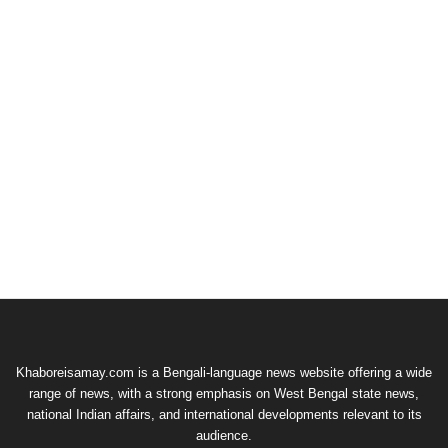
Khaboreisamay.com is a Bengali-language news website offering a wide
range of news, with a strong emphasis on West Bengal state news,
national Indian affairs, and international developments relevant to its
audience.