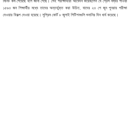
মিনিট কম পেয়েছে বলে জানা গেছে। সেই পরীক্ষার্থীরা আবেদন করেছিলেন যে গ্রেস নম্বর পাওয়া
১৫৬৩ জন শিক্ষার্থীর মধ্যে তাদের অন্তর্ভুক্ত করা উচিত, যাদের ২৩ শে জুন পুনরায় পরীক্ষা
দেওয়ার বিকল্প দেওয়া হয়েছে। সুপ্রিম কোর্ট ৮ জুলাই পিটিশনগুলি শুনানির দিন ধার্য করেছে।