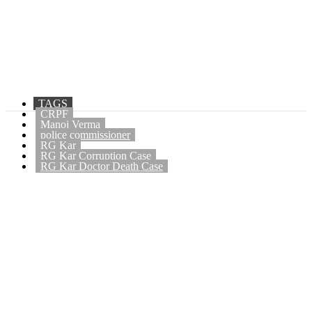
TAGS
CRPF
Manoj Verma
police commissioner
RG Kar
RG Kar Corruption Case
RG Kar Doctor Death Case