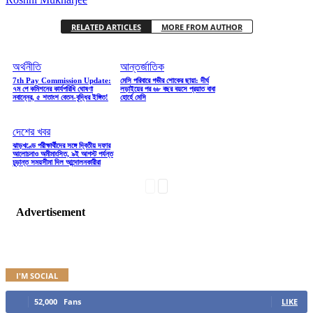
RELATED ARTICLES
MORE FROM AUTHOR
অর্থনীতি
আন্তর্জাতিক
7th Pay Commission Update:
মেসি পরিবারে গভীর শোকের ছায়া: দীর্ঘ
৭ম পে কমিশনের কার্যপরিধি ঘোষণা
লড়াইয়ের পর ৬৮ বছর বয়সে প্রয়াত বাবা
নবান্নের, ৫ শতাংশ বেতন-বৃদ্ধির ইঙ্গিত!
হোর্হে মেসি
দেশের খবর
ঝাড়খণ্ডে পরীক্ষার্থীদের সঙ্গে দ্বিতীয় দফার
আলোচনাও অমীমাংসিত, ৯ই আগস্ট পর্যন্ত
চূড়ান্ত সময়সীমা দিল আন্দোলনকারীরা
Advertisement
I'M SOCIAL
52,000
Fans
LIKE