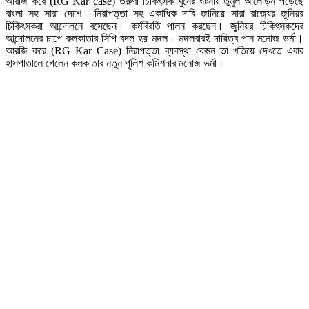
আরজি করে (RG Kar case) তরুণী চিকিৎসক খুনের ঘটনায় তুমুল আলোড়ন পড়েছে
বাংলা সহ সারা দেশে। নিরাপত্তা সহ একাধিক দাবি জানিয়ে সারা রাজ্যের জুনিয়র
চিকিৎসকরা আন্দোলনে বসেছেন। কর্মবিরতি পালন করছেন। জুনিয়র চিকিৎসকদের
আন্দোলনের চাপে কলকাতার সিপি বদল হয় মঙ্গল। মঙ্গলবারই দায়িত্ব পান মনোজ ভর্মা।
আরজি করে (RG Kar Case) নিরাপত্তা ব্যবস্থা কেমন তা খতিয়ে দেখতে এবার
হাসপাতালে গেলেন কলকাতার নতুন পুলিশ কমিশনার মনোজ ভর্মা।