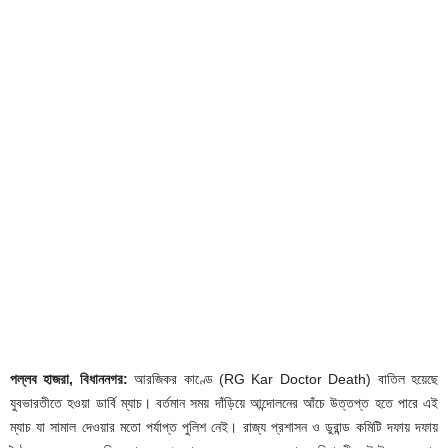
পল্লব হাজরা, বিধাননগর:
আরজিকর কাণ্ডে (RG Kar Doctor Death) বাতিল হয়েছে
যুবভারতীতে হওয়া ডার্বি ম্যাচ। বর্তমান সময় দাঁড়িয়ে আন্দোলনের আঁচে উত্তপ্ত হতে পারে এই
ম্যাচ যা সামাল দেওয়ার মতো পর্যাপ্ত পুলিশ নেই। রাজ্য প্রশাসন ও ডুরান্ড কমিটি দফায় দফায়