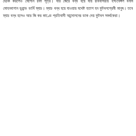
বৈঠক করলেও মেলেনি রফা সূত্র। যার জেরে বন্ধ হয়ে যায় রবিবাসরীয় ইস্টবেঙ্গল বনাম
মোহনবাগান ডুরান্ড ডার্বি ম্যাচ। ম্যাচ বন্ধ হয়ে যাওয়ায় যথেষ্ট হতাশ হন ফুটবলপ্রেমী মানুষ। তবে
ম্যাচ বন্ধ হলেও আর জি কর কাণ্ডে প্রতিবাদী আন্দোলনের ডাক দেয় ফুটবল সমর্থকেরা।