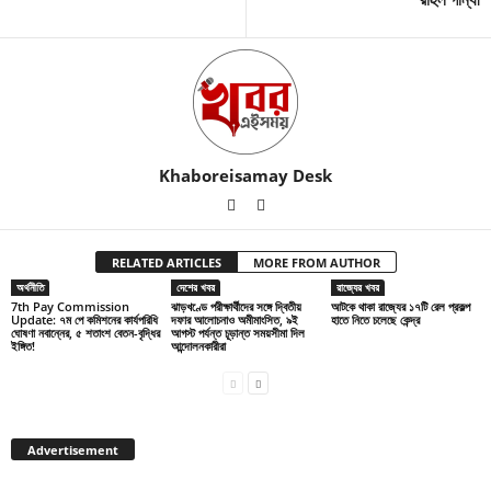
Khaboreisamay Desk
RELATED ARTICLES
MORE FROM AUTHOR
অর্থনীতি
দেশের খবর
রাজ্যের খবর
7th Pay Commission
ঝাড়খণ্ডে পরীক্ষার্থীদের সঙ্গে দ্বিতীয়
আটকে থাকা রাজ্যের ১৭টি রেল প্রকল্প
Update: ৭ম পে কমিশনের কার্যপরিধি
দফার আলোচনাও অমীমাংসিত, ৯ই
হাতে নিতে চলেছে কেন্দ্র
ঘোষণা নবান্নের, ৫ শতাংশ বেতন-বৃদ্ধির
আগস্ট পর্যন্ত চূড়ান্ত সময়সীমা দিল
ইঙ্গিত!
আন্দোলনকারীরা
Advertisement