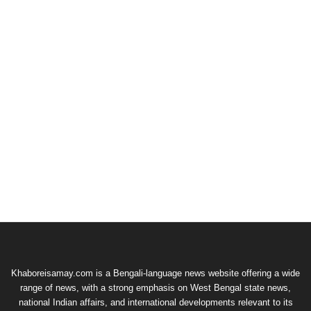
Khaboreisamay.com is a Bengali-language news website offering a wide
range of news, with a strong emphasis on West Bengal state news,
national Indian affairs, and international developments relevant to its