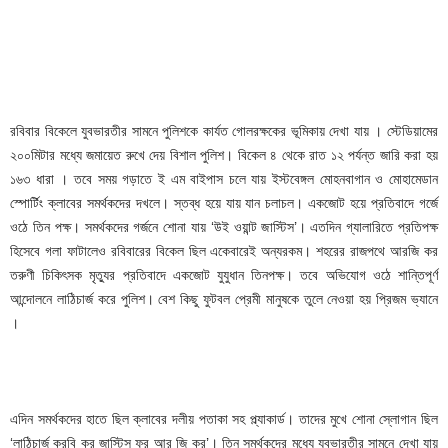
রবিবার বিকেলে যুবভারতীর সামনে পুলিশকে কার্যত গোলরক্ষকের ভূমিকায় দেখা যায় । স্টেডিয়ামের
২০০মিটার মধ্যে জমায়েত রুখে দেয় বিশাল পুলিশ। বিকেল ৪ থেকে রাত ১২ পর্যন্ত জারি করা হয়
১৬৩ ধারা । তবে সময় গড়াতে ই এম বাইপাস চলে যায় ইস্টবেঙ্গল মোহনবাগান ও মোহামেডান
স্পোর্টিং ক্লাবের সমর্থকদের দখলে। স্তব্ধ হয়ে যায় যান চলাচল। একজোট হয়ে প্রতিবাদে গর্জে
ওঠে তিন পক্ষ। সমর্থকদের গর্জনে শোনা যায় ‘উই ওয়ান্ট জাস্টিস’। এতদিন গ্যালারিতে প্রতিপক্ষ
হিসেবে গলা ফাটালেও রবিবারের বিকেল ছিল একেবারেই অন্যরকম। শহরের রাজপথে আরজি কর
তরুণী চিকিৎসক মৃত্যুর প্রতিবাদে একজোট যুযুধান তিনপক্ষ। তবে অভিযোগ ওঠে শান্তিপূর্ণ
আন্দোলনে লাঠিচার্জ করে পুলিশ। বেশ কিছু ফুটবল প্রেমী মানুষকে তুলে নেওয়া হয় প্রিজম ভ্যানে
।
এদিন সমর্থকদের হাতে ছিল ক্লাবের দলীয় পতাকা সহ প্ল্যাকার্ড। তাদের মুখে শোনা স্লোগান ছিল
‘লাঠিচার্জ করবি কর জাস্টিস ফর আর জি কর’। তিন সমর্থকদের মধ্যে যুবভারতীর সামনে দেখা যায়