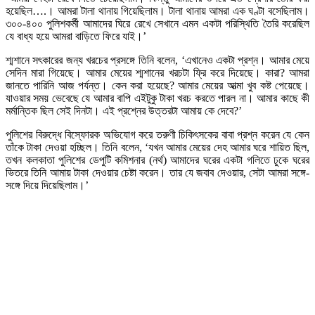
হয়েছিল….। আমরা টালা থানায় গিয়েছিলাম। টালা থানায় আমরা এক ঘণ্টা বসেছিলাম।
৩০০-৪০০ পুলিশকর্মী আমাদের ঘিরে রেখে সেখানে এমন একটা পরিস্থিতি তৈরি করেছিল
যে বাধ্য হয়ে আমরা বাড়িতে ফিরে যাই।’
শ্মশানে সৎকারের জন্য খরচের প্রসঙ্গে তিনি বলেন, ‘এখানেও একটা প্রশ্ন। আমার মেয়ে
সেদিন মারা গিয়েছে। আমার মেয়ের শ্মশানের খরচটা ফ্রি করে দিয়েছে। কারা? আমরা
জানতে পারিনি আজ পর্যন্ত। কেন করা হয়েছে? আমার মেয়ের আত্মা খুব কষ্ট পেয়েছে।
যাওয়ার সময় ভেবেছে যে আমার বাপি এইটুকু টাকা খরচ করতে পারল না। আমার কাছে কী
মর্মান্তিক ছিল সেই দিনটা। এই প্রশ্নের উত্তরটা আমায় কে দেবে?’
পুলিশের বিরুদ্ধে বিস্ফোরক অভিযোগ করে তরুণী চিকিৎসকের বাবা প্রশ্ন করেন যে কেন
তাঁকে টাকা দেওয়া হচ্ছিল। তিনি বলেন, ‘যখন আমার মেয়ের দেহ আমার ঘরে শায়িত ছিল,
তখন কলকাতা পুলিশের ডেপুটি কমিশনার (নর্থ) আমাদের ঘরের একটা গলিতে ঢুকে ঘরের
ভিতরে তিনি আমায় টাকা দেওয়ার চেষ্টা করেন। তার যে জবাব দেওয়ার, সেটা আমরা সঙ্গে-
সঙ্গে দিয়ে দিয়েছিলাম।’