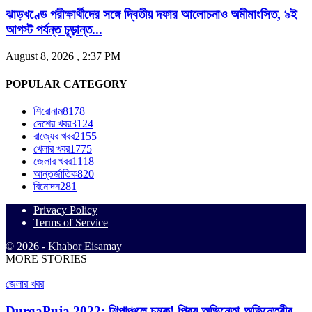
ঝাড়খণ্ডে পরীক্ষার্থীদের সঙ্গে দ্বিতীয় দফার আলোচনাও অমীমাংসিত, ৯ই
আগস্ট পর্যন্ত চূড়ান্ত...
August 8, 2026 , 2:37 PM
POPULAR CATEGORY
শিরোনাম
8178
দেশের খবর
3124
রাজ্যের খবর
2155
খেলার খবর
1775
জেলার খবর
1118
আন্তর্জাতিক
820
বিনোদন
281
Privacy Policy
Terms of Service
© 2026 - Khabor Eisamay
MORE STORIES
জেলার খবর
DurgaPuja 2022: শিল্পাঞ্চলে চমক! প্রিয় অভিনেতা-অভিনেত্রীর