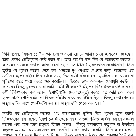
তিনি বলেন, ‘সকাল ১১ টায় আমাদের জানানো হয় যে আমার মেয়ে আত্মহত্যা করেছে।
তারা কোনও মেডিক্যাল টেস্ট করল না। তারা আগেই বলে দিল যে আত্মহত্যা করেছে।
আমাদের মেয়েকে দেখতে আমরা বেলা ১২ টা ১০ মিনিটে হাসপাতালে এসেছিলাম। তিনি
তৃতীয় যে প্রশ্ন করেন, সেটা হল, ‘মেয়ের মুখ দেখতে দেওয়ার জন্য আমাদের ওই
সেমিনার হলের বাইরে তিন থেকে সাড়ে তিন ঘণ্টা বসিয়ে রাখা হয়েছিল এবং মেয়ের মা
পুলিশের হাতে-পায়ে ধরতে শুরু করেছিল। ভিতরে তখন লোকজন ঘোরাঘুরি করছিল।
আমাদের কিন্তু ঢুকতে দেওয়া হয়নি। এটা কী কারণে? এই প্রশ্নটার উত্তর চাই আমার।
রুণী চিকিৎসকের বাবা বলেন, ‘পোস্টমর্টেম (ময়নাতদন্ত) করতে এত দেরি কেন করল
হাসপাতাল? পোস্টমর্টেম তো বিকেল পাঁচটার মধ্যে করা উচিত ছিল। কিন্তু দেখা গেল যে
সন্ধ্যা ছ’টার আগে পোস্টমর্টেম হল না। সন্ধ্যা ছ’টা থেকে শুরু হল।’
আরজি কর মেডিক্যাল কলেজ এবং হাসপাতালের ভূমিকা নিয়ে প্রশ্ন তুলে তরুণী
চিকিৎসকের বাবা বলেন, ‘বেলা ১২ টা থেকে সন্ধ্যা সাতটা পর্যন্ত আরজি কর মেডিক্যাল
কলেজ এবং হাসপাতাল চত্বরে ছিলাম আমরা। কিন্তু হাসপাতাল কর্তৃপক্ষ বা ঊর্ধ্বতন
কর্তৃপক্ষ – কেউ আমাদের সঙ্গে কথা বলেনি। একটা কথাও বলেনি। তিনি আরও বলেন,
‘আমরা দেহটা রেখে দিতে চেয়েছিলাম। কিন্তু আমাদের উপরে এত প্রেশার তৈরি করা