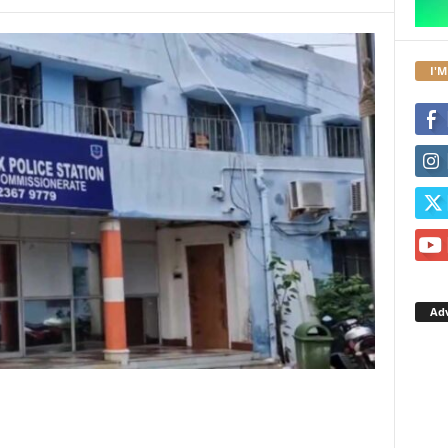
I'M
Ad