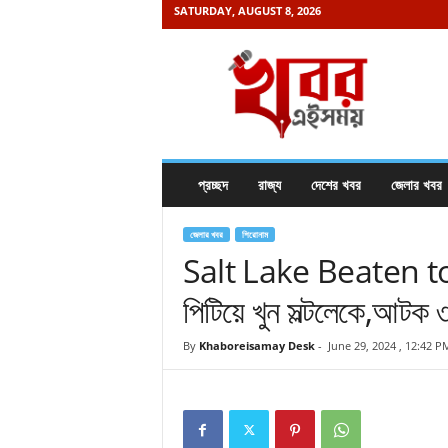
SATURDAY, AUGUST 8, 2026
K
h
a
b
o
r
e
প্রচ্ছদ
রাজ্য
দেশের খবর
জেলার খবর
i
s
a
জেলার খবর
শিরোনাম
m
Salt Lake Beaten to
a
পিটিয়ে খুন সল্টলেকে,আটক 
y
.
c
By
Khaboreisamay Desk
-
June 29, 2024 , 12:42 P
o
m