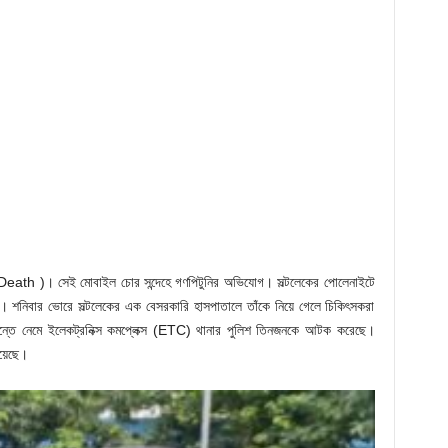
ath )। সেই মোবাইল চোর সন্দেহে গণপিটুনির অভিযোগ। সল্টলেকের পোলেনাইটে
ল। শনিবার ভোরে সল্টলেকের এক বেসরকারি হাসপাতালে তাঁকে নিয়ে গেলে চিকিৎসকরা
্তে নেমে ইলেকট্রনিক্স কমপ্লেক্স (ETC) থানার পুলিশ তিনজনকে আটক করেছে।
িয়েছে।