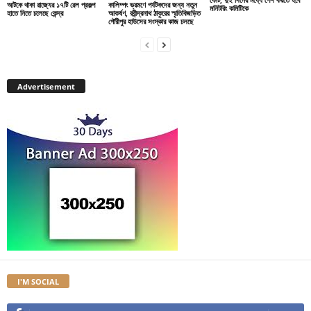
আটকে থাকা রাজ্যের ১৭টি রেল প্রকল্প
কালিম্পং ভ্রমণে পর্যটকদের জন্য নতুন
মনিটরিং কমিটিকে
হাতে নিতে চলেছে কেন্দ্র
আকর্ষণ, রবীন্দ্রনাথ ঠাকুরের স্মৃতিবিজড়িত
গৌরীপুর হাউসের সংস্কার কাজ চলছে
Advertisement
I'M SOCIAL