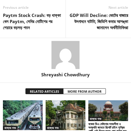
Previous article
Next article
Paytm Stock Crash: বড় ধাক্কা
GDP Will Decline: ভোটের বাজারে
খেল Paytm, সেবির নোটিশের পর
উৎপাদনে ঘাটতি, জিডিপি কমার আশঙ্কা
শেয়ারে বড়সড় পতন
জানালেন অর্থনীতিবিদরা
Shreyashi Chowdhury
RELATED ARTICLES
MORE FROM AUTHOR
রাজ্যের খবর
বকেয়া ডিএ মেটানোর সময়সীমা ও
অগ্রগতি জানতে রিপোর্ট চাইল সুপ্রিম
রাজ্যের খবর
রাজ্যের খবর
কোর্ট, দুই দিনের মধ্যে পেশ করতে হবে