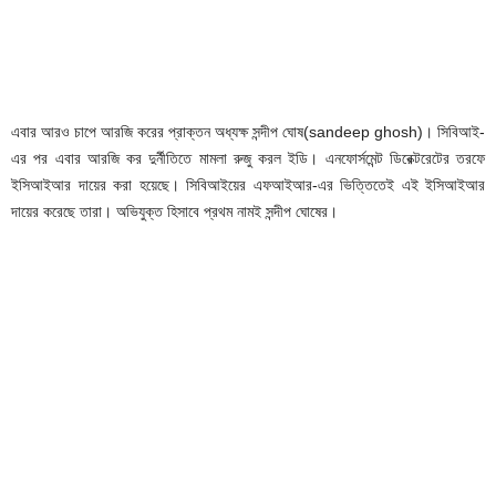
এবার আরও চাপে আরজি করের প্রাক্তন অধ্যক্ষ সন্দীপ ঘোষ(sandeep ghosh)। সিবিআই-
এর পর এবার আরজি কর দুর্নীতিতে মামলা রুজু করল ইডি। এনফোর্সমেন্ট ডিরেক্টরেটের তরফে
ইসিআইআর দায়ের করা হয়েছে। সিবিআইয়ের এফআইআর-এর ভিত্তিতেই এই ইসিআইআর
দায়ের করেছে তারা। অভিযুক্ত হিসাবে প্রথম নামই সন্দীপ ঘোষের।