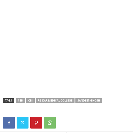
TAGS
#ED
CBI
RG KAR MEDICAL COLLEGE
SANDEEP GHOSH