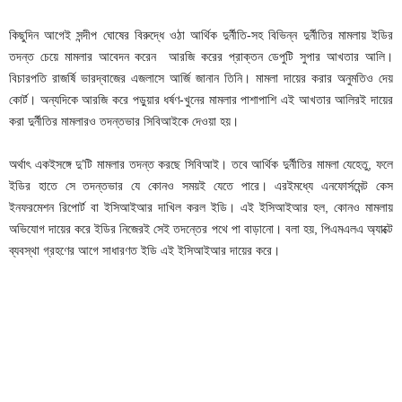
কিছুদিন আগেই সন্দীপ ঘোষের বিরুদ্ধে ওঠা আর্থিক দুর্নীতি-সহ বিভিন্ন দুর্নীতির মামলায় ইডির
তদন্ত চেয়ে মামলার আবেদন করেন আরজি করের প্রাক্তন ডেপুটি সুপার আখতার আলি।
বিচারপতি রাজর্ষি ভারদ্বাজের এজলাসে আর্জি জানান তিনি। মামলা দায়ের করার অনুমতিও দেয়
কোর্ট। অন্যদিকে আরজি করে পড়ুয়ার ধর্ষণ-খুনের মামলার পাশাপাশি এই আখতার আলিরই দায়ের
করা দুর্নীতির মামলারও তদন্তভার সিবিআইকে দেওয়া হয়।
অর্থাৎ একইসঙ্গে দু’টি মামলার তদন্ত করছে সিবিআই। তবে আর্থিক দুর্নীতির মামলা যেহেতু, ফলে
ইডির হাতে সে তদন্তভার যে কোনও সময়ই যেতে পারে। এরইমধ্যে এনফোর্সমেন্ট কেস
ইনফরমেশন রিপোর্ট বা ইসিআইআর দাখিল করল ইডি। এই ইসিআইআর হল, কোনও মামলায়
অভিযোগ দায়ের করে ইডির নিজেরই সেই তদন্তের পথে পা বাড়ানো। বলা হয়, পিএমএলএ অ্যাক্টে
ব্যবস্থা গ্রহণের আগে সাধারণত ইডি এই ইসিআইআর দায়ের করে।