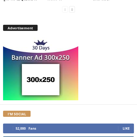
Advertisement
I'M SOCIAL
52,000
Fans
LIKE