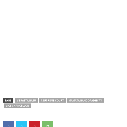
TAGS
#BRATYA BASU
#SUPREME COURT
MAMATA BANDOPADHYAY
VICE CHANCELLOR