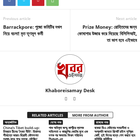
Previous article
Next article
Barrackpore: পুজো কমিটির দখল
Prize Money: রোহিতদের জন্য
নিয়ে বচসা! মৃত তৃণমূল কর্মী
কোষাগার উজার করে দিয়েছে বিসিসিআই,
তা ভাগ হবে এইভাবে
Khaboreisamay Desk
RELATED ARTICLES
MORE FROM AUTHOR
আন্তর্জাতিক
দেশের খবর
রাজ্যের খবর
China’s Tibet build-up:
পাক অধিকৃত জম্মু-কাশ্মীরে ব্যাপক
বকেয়া ডিএ মেটানোর সময়সীমা ও
তিব্বতে চীনের ‘দ্বৈত নীতি’: হিমালয়
সহিংসতা ও কারচুপির ভোটের মুখে এক
অগ্রগতি জানতে রিপোর্ট চাইল সুপ্রিম
সীমান্তে ভারত-বিরোধী কৌশলগত
দশক পর ক্ষমতায় ফিরল শরিফের
কোর্ট, দুই দিনের মধ্যে পেশ করতে হবে
সুরক্ষা-বলয় গড়ে তুলছে বেইজিং!
পিএমএল-এন
মনিটরিং কমিটিকে