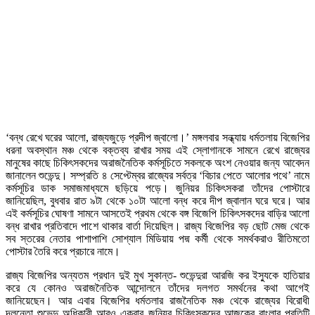
‘বন্ধ রেখে ঘরের আলো, রাজ্যজুড়ে প্রদীপ জ্বালো।’ মঙ্গলবার সন্ধ্যায় ধর্মতলায় বিজেপির
ধরনা অবস্থান মঞ্চ থেকে বক্তব্য রাখার সময় এই স্লোগানকে সামনে রেখে রাজ্যের
মানুষের কাছে চিকিৎসকদের অরাজনৈতিক কর্মসূচিতে সকলকে অংশ নেওয়ার জন্য আবেদন
জানালেন শুভেন্দু। সম্প্রতি ৪ সেপ্টেম্বর রাজ্যের সর্বত্র ‘বিচার পেতে আলোর পথে’ নামে
কর্মসূচির ডাক সমাজমাধ্যমে ছড়িয়ে পড়ে। জুনিয়র চিকিৎসকরা তাঁদের পোস্টারে
জানিয়েছিল, বুধবার রাত ৯টা থেকে ১০টা আলো বন্ধ করে দীপ জ্বালান ঘরে ঘরে। আর
এই কর্মসূচির ঘোষণা সামনে আসতেই প্রথম থেকে বঙ্গ বিজেপি চিকিৎসকদের বাড়ির আলো
বন্ধ রাখার প্রতিবাদে পাশে থাকার বার্তা দিয়েছিল। রাজ্য বিজেপির বড় ছোট মেজ থেকে
সব স্তরের নেতার পাশাপাশি সোশ্যাল মিডিয়ায় পদ্ম কর্মী থেকে সমর্থকরাও রীতিমতো
পোস্টার তৈরি করে প্রচারে নামে।
রাজ্য বিজেপির অন্যতম প্রধান দুই মুখ সুকান্ত- শুভেন্দুরা আরজি কর ইস্যুকে হাতিয়ার
করে যে কোনও অরাজনৈতিক আন্দোলনে তাঁদের দলগত সমর্থনের কথা আগেই
জানিয়েছেন। আর এবার বিজেপির ধর্মতলার রাজনৈতিক মঞ্চ থেকে রাজ্যের বিরোধী
দলনেতা শুভেন্দু অধিকারী আরও একবার জুনিয়র চিকিৎসকদের আজকের বাংলার প্রতিটি