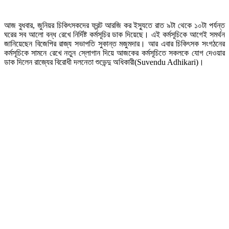
আজ বুধবার, জুনিয়র চিকিৎসকদের ফ্রন্ট আরজি কর ইস্যুতে রাত ৯টা থেকে ১০টা পর্যন্ত
ঘরের সব আলো বন্ধ রেখে নির্দিষ্ট কর্মসূচির ডাক দিয়েছে। এই কর্মসূচিকে আগেই সমর্থন
জানিয়েছেন বিজেপির রাজ্য সভাপতি সুকান্ত মজুমদার। আর এবার চিকিৎসক সংগঠনের
কর্মসূচিকে সামনে রেখে নতুন স্লোগান দিয়ে আজকের কর্মসূচিতে সকলকে যোগ দেওয়ার
ডাক দিলেন রাজ্যের বিরোধী দলনেতা শুভেন্দু অধিকারী(Suvendu Adhikari)।