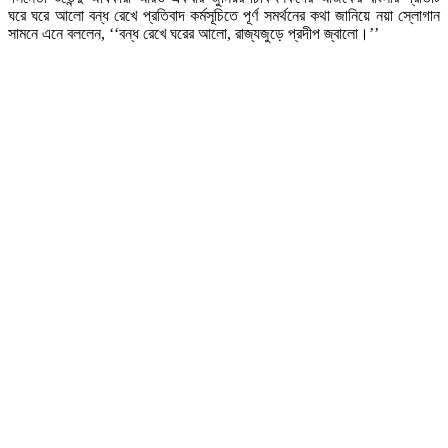
ঘরে ঘরে আলো বন্ধ রেখে প্রতিবাদ কর্মসূচিতে পূর্ণ সমর্থনের কথা জানিয়ে নয়া স্লোগান
সামনে এনে বললেন, ‘‘বন্ধ রেখে ঘরের আলো, রাজ্যজুড়ে প্রদীপ জ্বালো।’’