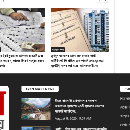
রাজ্যের খবর
র ট্রাইব্যুনালে আবেদন করেননি এবং
তৃণমূল আমলের আরও ৪৫ হাজার কাস্ট
পন করছেন, তাদের বিবরণ সংগ্রহ করবে
সার্টিফিকেট কি বাতিল হতে পারে? নবান্নে কড়া
সরকার
স্ক্রুটিনি, তলব করা হচ্ছে আবেদনকারীদের
EVEN MORE NEWS
PO
শিরোনা
চীনের কারসাজি মোকাবেলার পদক্ষেপ!
অরুণাচল প্রদেশের ২৭টি স্থানকে ভারতের
দেশের 
সরকারি মানচিত্রে...
রাজ্যের
August 8, 2026 , 9:37 AM
খেলার 
‘আমি… তিন বছর ধরে,’ মাঝরাতে মুখ্যমন্ত্রীর