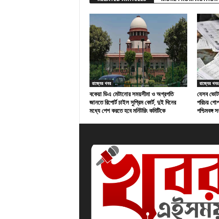
রাজ্যের খবর
রাজ্যের খবর
বকেয়া ডিএ মেটানোর সময়সীমা ও অগ্রগতি
যেসব ভোটা
জানতে রিপোর্ট চাইল সুপ্রিম কোর্ট, দুই দিনের
পরিচয় গো
মধ্যে পেশ করতে হবে মনিটরিং কমিটিকে
পশ্চিমবঙ্গ 