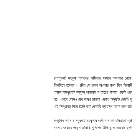
রামপুরহাট মহকুমা শাসকের অফিসের সামনে মঙ্গলবার থেকে 
তিনদিনে পড়েছে। এদিন সেখানেই যাওয়ার কথা ছিল বিরোধী দ
“আজ রামপুরহাট মহকুমা শাসকের দপ্তরের সামনে একটি ধরনা
হয়। শেষে কোনও বৈধ কারণ ছাড়াই ধরনার অনুমতি দেয়নি পু
এই সিদ্ধান্ত নিয়ে তিনি হাই কোর্টের দ্বারস্থ হবেন বলে জ
কিছুদিন আগে রামপুরহাট মহকুমার অধীনে থাকা খরিডাঙা গ্রা
বচসায় জড়িয়ে পড়েন তাঁরা। পুলিশের উর্দি খুলে নেওয়ার