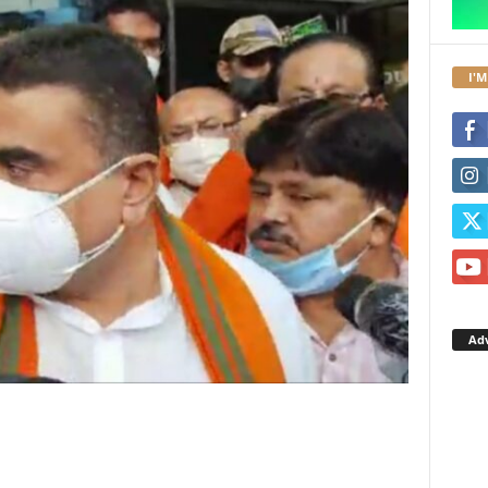
I'M
Ad