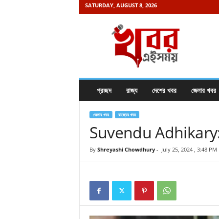
SATURDAY, AUGUST 8, 2026
K
h
a
b
o
r
e
প্রচ্ছদ
রাজ্য
দেশের খবর
জেলার খবর
i
s
a
জেলার খবর
রাজ্যের খবর
m
Suvendu Adhikary: সভা
a
y
By
Shreyashi Chowdhury
-
July 25, 2024 , 3:48 PM
.
c
o
m