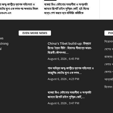
 জম্মু-কাশ্মীরে ব্যাপক সহিংসতা ও
বকেয়া ডিএ মেটানোর সময়সীমা ও অগ্রগতি
ভোটের মুখে এক দশক পর ক্ষমতায় ফিরল
জানতে রিপোর্ট চাইল সুপ্রিম কোর্ট, দুই দিনের
িএমএল-এন
মধ্যে পেশ করতে হবে মনিটরিং কমিটিকে
EVEN MORE NEWS
PO
ews
শিরোনা
China’s Tibet build-up: তিব্বতে
strong
চীনের ‘দ্বৈত নীতি’: হিমালয় সীমান্তে ভারত-
l
দেশের 
বিরোধী কৌশলগত...
রাজ্যের
August 6, 2026 , 6:45 PM
খেলার 
পাক অধিকৃত জম্মু-কাশ্মীরে ব্যাপক সহিংসতা ও
জেলার 
কারচুপির ভোটের মুখে এক দশক...
August 6, 2026 , 4:23 PM
আন্তর্জ
বিনোদন
বকেয়া ডিএ মেটানোর সময়সীমা ও অগ্রগতি
জানতে রিপোর্ট চাইল সুপ্রিম কোর্ট,...
August 6, 2026 , 3:47 PM