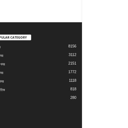
PULAR CATEGORY
8156
ম
3112
খবর
2151
 খবর
1772
খবর
1118
খবর
818
াতিক
280