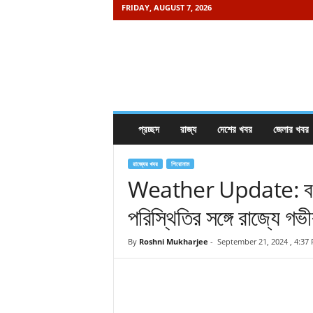
FRIDAY, AUGUST 7, 2026
K
h
a
b
o
r
e
প্রচ্ছদ
রাজ্য
দেশের খবর
জেলার খবর
i
s
a
রাজ্যের খবর
শিরোনাম
m
Weather Update: বড় বি
a
পরিস্থিতির সঙ্গে রাজ্যে গভ
y
.
c
By
Roshni Mukharjee
-
September 21, 2024 , 4:37
o
m