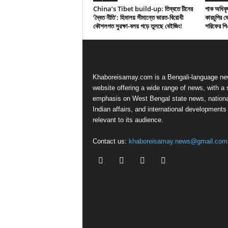
China’s Tibet build-up: তিব্বতে চীনের
পাক অধিকৃত
‘দ্বৈত নীতি’: হিমালয় সীমান্তে ভারত-বিরোধী
কারচুপির 
কৌশলগত সুরক্ষা-বলয় গড়ে তুলছে বেইজিং!
শরিফের প
Khaboreisamay.com is a Bengali-language n
website offering a wide range of news, with a 
emphasis on West Bengal state news, nationa
Indian affairs, and international developments
relevant to its audience.
Contact us:
khaboreisamay.news@gmail.com