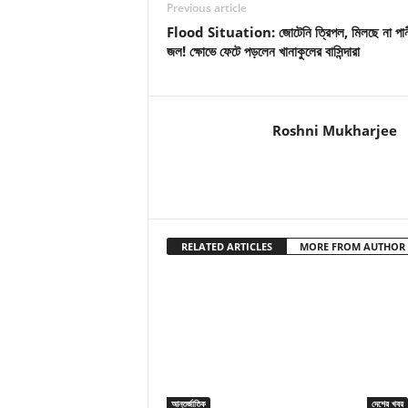
Previous article
Flood Situation: জোটেনি ত্রিপল, মিলছে না পা
জল! ক্ষোভে ফেটে পড়লেন খানাকুলের বাসিন্দারা
Roshni Mukharjee
RELATED ARTICLES
MORE FROM AUTHOR
আন্তর্জাতিক
দেশের খবর