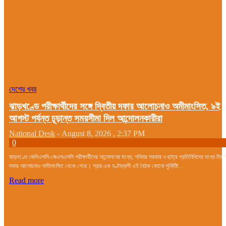
দেশের খবর
ঝাড়খণ্ডে পরীক্ষার্থীদের সঙ্গে দ্বিতীয় দফার আলোচনাও অমীমাংসিত, ৯ই
আগস্ট পর্যন্ত চূড়ান্ত সময়সীমা দিল আন্দোলনকারীরা
National Desk
-
August 8, 2026 , 2:37 PM
0
ঝাড়খণ্ডে জেপিএসসি-জেএসএসসি পরীক্ষার্থীদের আন্দোলনের মধ্যে, শনিবার সরকার ও ছাত্র প্রতিনিধিদের মধ্যে দ্বিতী
দফার আলোচনাও অমীমাংসিত থেকে গেছে। প্রায় এক ঘণ্টাব্যাপী এই বৈঠক কোনো সুনির্দিষ্ট...
Read more