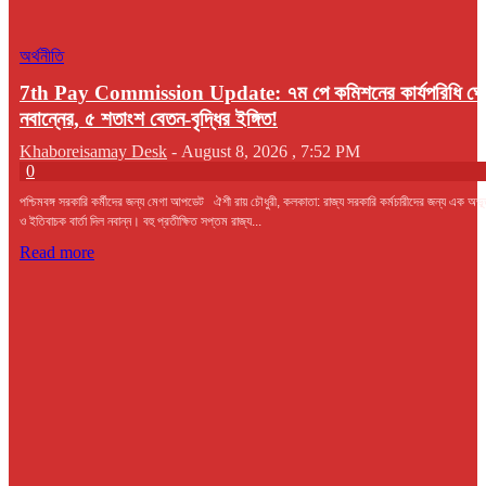
অর্থনীতি
7th Pay Commission Update: ৭ম পে কমিশনের কার্যপরিধি ঘো
নবান্নের, ৫ শতাংশ বেতন-বৃদ্ধির ইঙ্গিত!
Khaboreisamay Desk
-
August 8, 2026 , 7:52 PM
0
পশ্চিমবঙ্গ সরকারি কর্মীদের জন্য মেগা আপডেট ঐশী রায় চৌধুরী, কলকাতা: রাজ্য সরকারি কর্মচারীদের জন্য এক অভূতপ
ও ইতিবাচক বার্তা দিল নবান্ন। বহু প্রতীক্ষিত সপ্তম রাজ্য...
Read more