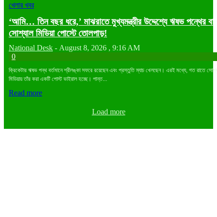
খেলার খবর
‘আমি… তিন বছর ধরে,’ মাঝরাতে মুখ্যমন্ত্রীর উদ্দেশ্যে ঋষভ পন্থের বার্
সোশ্যাল মিডিয়া পোস্টে তোলপাড়!
National Desk
-
August 8, 2026 , 9:16 AM
0
ক্রিকেটার ঋষভ পন্থ বর্তমানে শ্রীলঙ্কা সফরে রয়েছেন এবং প্রস্তুতি ম্যাচ খেলছেন। এরই মধ্যে, গত রাতে সোশ্
মিডিয়ায় তাঁর করা একটি পোস্ট ভাইরাল হচ্ছে। পান্ত...
Read more
Load more