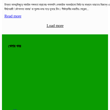
তিব্বত মালভূমিজুড়ে সামরিক সক্ষমতা বাড়ানোর পাশাপাশি বেসামরিক অবকাঠামো নির্মাণের মাধ্যমে ভারতের বিরুদ্ধে 
দীর্ঘমেয়াদী ‘কৌশলগত বাফার’ বা সুরক্ষা-বলয় গড়ে তুলছে চীন। শীর্ষস্থানীয় ভারতীয় গোয়েন্দা...
Read more
Load more
খেলার খবর