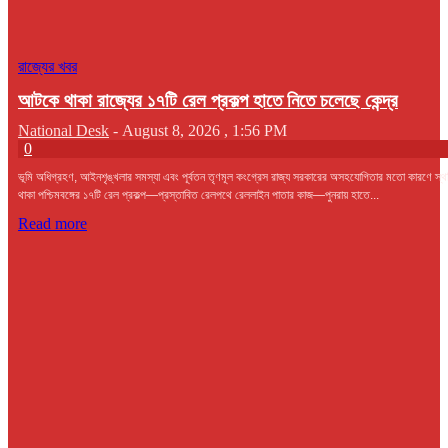
রাজ্যের খবর
আটকে থাকা রাজ্যের ১৭টি রেল প্রকল্প হাতে নিতে চলেছে কেন্দ্র
National Desk
-
August 8, 2026 , 1:56 PM
0
ভূমি অধিগ্রহণ, আইনশৃঙ্খলার সমস্যা এবং পূর্বতন তৃণমূল কংগ্রেস রাজ্য সরকারের অসহযোগিতার মতো কারণে স্
থাকা পশ্চিমবঙ্গের ১৭টি রেল প্রকল্প—প্রস্তাবিত রেলপথে রেললাইন পাতার কাজ—পুনরায় হাতে...
Read more