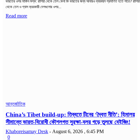
ভারতের ওপর মার্কিন শুল্ক: রাশিয়া থেকে তেল কেনা কি ভারতের জন্য আবারও ব্যয়বহুল প্রমাণিত হতে পারে? রাশিয়া
থেকে তেল ও গ্যাস ক্রয়কারী দেশগুলোর ওপর...
Read more
আন্তর্জাতিক
China’s Tibet build-up: তিব্বতে চীনের ‘দ্বৈত নীতি’: হিমালয়
সীমান্তে ভারত-বিরোধী কৌশলগত সুরক্ষা-বলয় গড়ে তুলছে বেইজিং!
Khaboreisamay Desk
-
August 6, 2026 , 6:45 PM
0