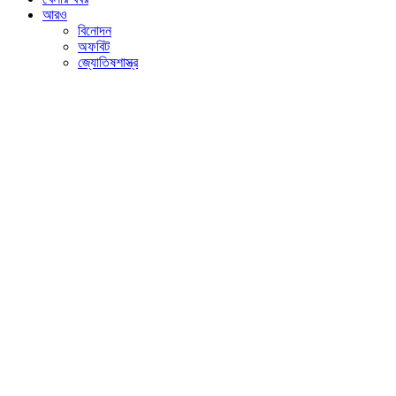
আরও
বিনোদন
অফবিট
জ্যোতিষশাস্ত্র