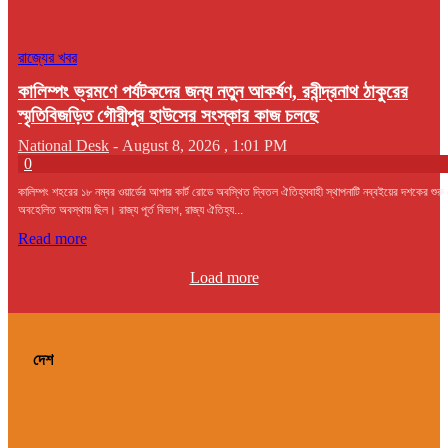
রাজ্যের খবর
কালিম্পং ভ্রমণে পর্যটকদের জন্য নতুন আকর্ষণ, রবীন্দ্রনাথ ঠাকুরের
স্মৃতিবিজড়িত গৌরীপুর হাউসের সংস্কার কাজ চলছে
National Desk
-
August 8, 2026 , 1:01 PM
0
কালিম্পং শহরের ১৮ নম্বর ওয়ার্ডের আপার কার্ট রোডে অবস্থিত দ্বিতল ঐতিহ্যবাহী স্থাপনাটি নব্বইয়ের দশকের শুরু
অবহেলিত অবস্থায় ছিল। রাজ্য পূর্ত বিভাগ, রাজ্য ঐতিহ্য...
Read more
Load more
দেশ