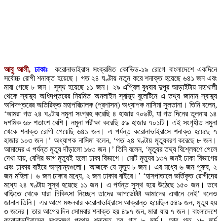
আবু আলী,
ঢাকাঃ
করোনাভাইরাস সংক্রমিত কোভিড-১৯ রোগে বাংলাদেশে একদিনে
সর্বোচ্চ রোগী শনাক্ত হয়েছে। গত ২৪ ঘণ্টায় নতুন করে শনাক্ত হয়েছে ৬৪১ জন এবং
মারা গেছে ৮ জন। সুস্থ হয়েছে ১১ জন। ২৯ এপ্রিল বুধবার দুপুর আড়াইটায় মহাখালী
থেকে স্বাস্থ্য অধিদপ্তরের নিয়মিত অনলাইন স্বাস্থ্য বুলেটিনে এ তথ্য জানান স্বাস্থ্য
অধিদপ্তরের অতিরিক্ত মহাপরিচালক (প্রশাসন) অধ্যাপক নাসিমা সুলতানা। তিনি বলেন,
‘আমরা গত ২৪ ঘণ্টায় নমুনা সংগ্রহ করেছি ৪ হাজার ৭০৬টি, যা গত দিনের তুলনায় ১৪
দশমিক ৬৮ শতাংশ বেশি। নমুনা পরীক্ষা করেছি ৫৯ হাজার ৭০১টি। এই সংগৃহীত নমুনা
থেকে শনাক্ত রোগী পেয়েছি ৬৪১ জন। এ পর্যন্ত করোনাভাইরাসে শনাক্ত হয়েছে ৭
হাজার ১০৩ জন।’ অধ্যাপক নাসিমা বলেন, ‘গত ২৪ ঘণ্টায় মৃত্যুবরণ করেছে ৮ জন।
আমাদের এ পর্যন্ত মৃত্যু দাঁড়ালো ১৬৩ জন।’ তিনি বলেন, ‘মৃত্যুর তথ্য বিশ্লেষণে গেলে
দেখা যায়, বেশির ভাগ মৃত্যুই হলো ঢাকা বিভাগে। মোট মৃত্যুর ১৩৭ জনই ঢাকা বিভাগের
এবং ঢাকার বাইরে অন্যান্যগুলো। আজকে যে মৃত্যু ৮ জন। এর মধ্যে ৬ জন পুরুষ, ২
জন মহিলা। ৬ জন ঢাকার মধ্যে, ২ জন ঢাকার বাইরে।’ ‘হাসপাতালে ভর্তিকৃত রোগীদের
মধ্যে ২৪ ঘণ্টায় সুস্থ হয়েছে ১১ জন। এ পর্যন্ত সুস্থ হয়ে উঠেছে ১৫০ জন। তবে
বাড়িতে থেকে যারা চিকিৎসা নিচ্ছেন তাদের আপডেটটা আমাদের এখানে নেই’ বলেও
জানান তিনি। এর আগে মঙ্গলবার করোনাভাইরাসে আক্রান্ত হয়েছিল ৫৪৯ জন, মৃত্যু হয়
৩ জনের। তার আগের দিন সোমবার শনাক্ত হয় ৪৯৭ জন, মারা যায় ৭ জন। বাংলাদেশে
করোনাভাইরাসের সংক্রমণ প্রথম শনাক্ত হয় গত ৮ মার্চ। আর গত ১৮ মার্চ