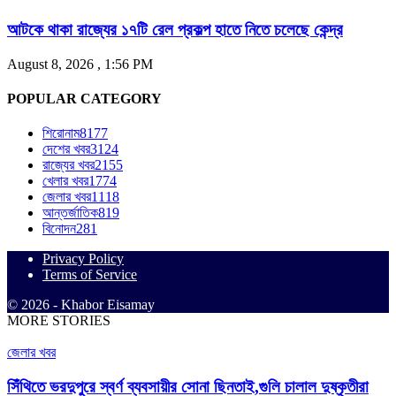
আটকে থাকা রাজ্যের ১৭টি রেল প্রকল্প হাতে নিতে চলেছে কেন্দ্র
August 8, 2026 , 1:56 PM
POPULAR CATEGORY
শিরোনাম
8177
দেশের খবর
3124
রাজ্যের খবর
2155
খেলার খবর
1774
জেলার খবর
1118
আন্তর্জাতিক
819
বিনোদন
281
Privacy Policy
Terms of Service
© 2026 - Khabor Eisamay
MORE STORIES
জেলার খবর
সিঁথিতে ভরদুপুরে স্বর্ণ ব্যবসায়ীর সোনা ছিনতাই,গুলি চালাল দুষ্কৃতীরা