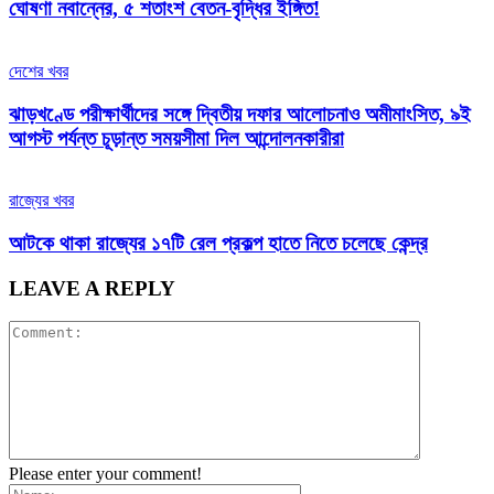
ঘোষণা নবান্নের, ৫ শতাংশ বেতন-বৃদ্ধির ইঙ্গিত!
দেশের খবর
ঝাড়খণ্ডে পরীক্ষার্থীদের সঙ্গে দ্বিতীয় দফার আলোচনাও অমীমাংসিত, ৯ই
আগস্ট পর্যন্ত চূড়ান্ত সময়সীমা দিল আন্দোলনকারীরা
রাজ্যের খবর
আটকে থাকা রাজ্যের ১৭টি রেল প্রকল্প হাতে নিতে চলেছে কেন্দ্র
LEAVE A REPLY
Please enter your comment!