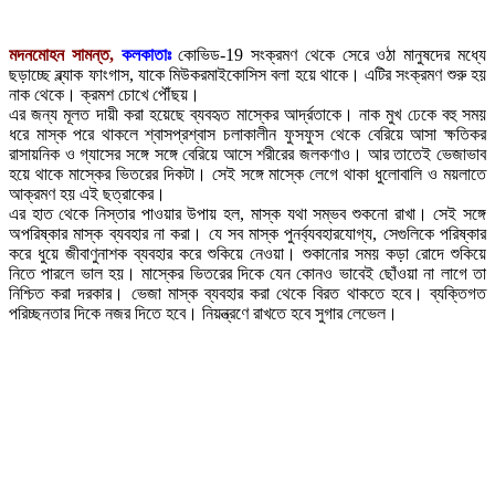
মদনমোহন সামন্ত,
কলকাতাঃ
কোভিড-19 সংক্রমণ থেকে সেরে ওঠা মানুষদের মধ্যে
ছড়াচ্ছে ব্ল্যাক ফাংগাস, যাকে মিউকরমাইকোসিস বলা হয়ে থাকে। এটির সংক্রমণ শুরু হয়
নাক থেকে। ক্রমশ চোখে পৌঁছয়।
এর জন্য মূলত দায়ী করা হয়েছে ব্যবহৃত মাস্কের আর্দ্রতাকে। নাক মুখ ঢেকে বহু সময়
ধরে মাস্ক পরে থাকলে শ্বাসপ্রশ্বাস চলাকালীন ফুসফুস থেকে বেরিয়ে আসা ক্ষতিকর
রাসায়নিক ও গ্যাসের সঙ্গে সঙ্গে বেরিয়ে আসে শরীরের জলকণাও। আর তাতেই ভেজাভাব
হয়ে থাকে মাস্কের ভিতরের দিকটা। সেই সঙ্গে মাস্কে লেগে থাকা ধুলোবালি ও ময়লাতে
আক্রমণ হয় এই ছত্রাকের।
এর হাত থেকে নিস্তার পাওয়ার উপায় হল, মাস্ক যথা সম্ভব শুকনো রাখা। সেই সঙ্গে
অপরিষ্কার মাস্ক ব্যবহার না করা। যে সব মাস্ক পুনর্ব্যবহারযোগ্য, সেগুলিকে পরিষ্কার
করে ধুয়ে জীবাণুনাশক ব্যবহার করে শুকিয়ে নেওয়া। শুকানোর সময় কড়া রোদে শুকিয়ে
নিতে পারলে ভাল হয়। মাস্কের ভিতরের দিকে যেন কোনও ভাবেই ছোঁওয়া না লাগে তা
নিশ্চিত করা দরকার। ভেজা মাস্ক ব্যবহার করা থেকে বিরত থাকতে হবে। ব্যক্তিগত
পরিচ্ছনতার দিকে নজর দিতে হবে। নিয়ন্ত্রণে রাখতে হবে সুগার লেভেল।