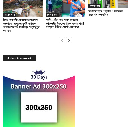
দেশের খবর
আপনার শহরে পেট্রোল ও ডিজেলের
নতুন দাম জেনে নিন
দেশের খবর
খেলার খবর
চীনের কারসাজি মোকাবেলার পদক্ষেপ!
‘আমি… তিন বছর ধরে,’ মাঝরাতে
অরুণাচল প্রদেশের ২৭টি স্থানকে
মুখ্যমন্ত্রীর উদ্দেশ্যে ঋষভ পন্থের বার্তা!
ভারতের সরকারি মানচিত্রে অন্তর্ভুক্ত
সোশ্যাল মিডিয়া পোস্টে তোলপাড়!
করা হল
Advertisement