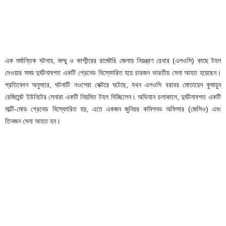
এক মর্মান্তিক ঘটনায়, জম্মু ও কাশ্মীরের রাজৌরি জেলায় নিয়ন্ত্রণ রেখার (এলওসি) কাছে টহল
দেওয়ার সময় দুর্ঘটনাবশত একটি গ্রেনেড বিস্ফোরিত হয়ে চারজন ভারতীয় সেনা আহত হয়েছেন।
প্রতিবেদন অনুসারে, ঘটনাটি নওশেরা সেক্টরে ঘটেছে, যখন এলওসি বরাবর মোতায়েন কুমায়ুন
রেজিমেন্ট ইউনিটের সেনারা একটি নিয়মিত টহল দিচ্ছিলেন। অভিযান চলাকালে, দুর্ঘটনাবশত একটি
মাল্টি-মোড গ্রেনেড বিস্ফোরিত হয়, এতে একজন জুনিয়র কমিশনড অফিসার (জেসিও) এবং
তিনজন সেনা আহত হন।