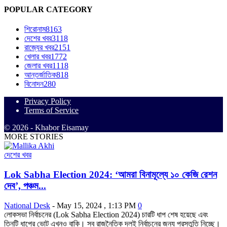
POPULAR CATEGORY
শিরোনাম
8163
দেশের খবর
3118
রাজ্যের খবর
2151
খেলার খবর
1772
জেলার খবর
1118
আন্তর্জাতিক
818
বিনোদন
280
Privacy Policy
Terms of Service
© 2026 - Khabor Eisamay
MORE STORIES
দেশের খবর
Lok Sabha Election 2024: ‘আমরা বিনামূল্যে ১০ কেজি রেশন
দেব’, পঞ্চম...
National Desk
-
May 15, 2024 , 1:13 PM
0
লোকসভা নির্বাচনের (Lok Sabha Election 2024) চারটি ধাপ শেষ হয়েছে এবং
তিনটি ধাপের ভোট এখনও বাকি। সব রাজনৈতিক দলই নির্বাচনের জন্য প্রস্তুতি নিচ্ছে।