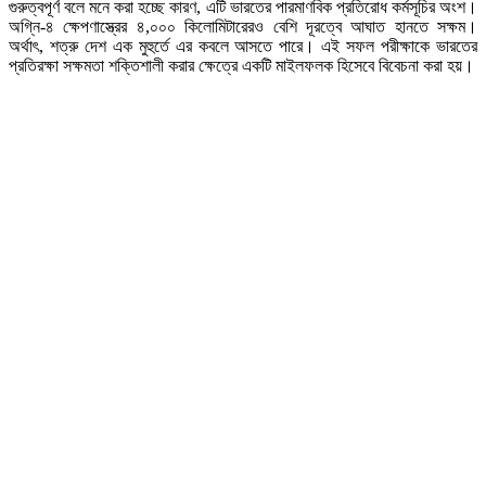
গুরুত্বপূর্ণ বলে মনে করা হচ্ছে কারণ, এটি ভারতের পারমাণবিক প্রতিরোধ কর্মসূচির অংশ।
অগ্নি-৪ ক্ষেপণাস্ত্রের ৪,০০০ কিলোমিটারেরও বেশি দূরত্বে আঘাত হানতে সক্ষম।
অর্থাৎ, শত্রু দেশ এক মুহুর্তে এর কবলে আসতে পারে। এই সফল পরীক্ষাকে ভারতের
প্রতিরক্ষা সক্ষমতা শক্তিশালী করার ক্ষেত্রে একটি মাইলফলক হিসেবে বিবেচনা করা হয়।