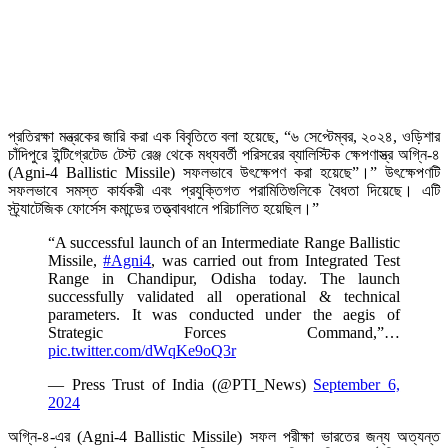
প্রতিরক্ষা মন্ত্রকের জারি করা এক বিবৃতিতে বলা হয়েছে, “৬ সেপ্টেম্বর, ২০২৪, ওড়িশার
চাঁদিপুরে ইন্টিগ্রেটেড টেস্ট রেঞ্জ থেকে মধ্যবর্তী পরিসরের ব্যালিস্টিক ক্ষেপণাস্ত্র অগ্নি-৪
(Agni-4 Ballistic Missile) সফলভাবে উৎক্ষেপণ করা হয়েছে”।” উৎক্ষেপণটি
সফলভাবে সমস্ত কার্যকরী এবং প্রযুক্তিগত পরামিতিগুলিকে বৈধতা দিয়েছে। এটি
স্ট্র্যাটেজিক ফোর্সেস কমান্ডের তত্ত্বাবধানে পরিচালিত হয়েছিল।”
“A successful launch of an Intermediate Range Ballistic
Missile,
#Agni4
, was carried out from Integrated Test
Range in Chandipur, Odisha today. The launch
successfully validated all operational & technical
parameters. It was conducted under the aegis of
Strategic Forces Command,”…
pic.twitter.com/dWqKe9oQ3r
— Press Trust of India (@PTI_News)
September 6,
2024
অগ্নি-৪-এর (Agni-4 Ballistic Missile) সফল পরীক্ষা ভারতের জন্য অত্যন্ত