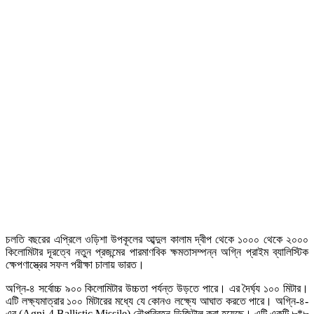
চলতি বছরের এপ্রিলে ওড়িশা উপকূলের আব্দুল কালাম দ্বীপ থেকে ১০০০ থেকে ২০০০
কিলোমিটার দূরত্বে নতুন প্রজন্মের পারমাণবিক ক্ষমতাসম্পন্ন অগ্নি প্রাইম ব্যালিস্টিক
ক্ষেপণাস্ত্রের সফল পরীক্ষা চালায় ভারত।
অগ্নি-৪ সর্বোচ্চ ৯০০ কিলোমিটার উচ্চতা পর্যন্ত উড়তে পারে। এর দৈর্ঘ্য ১০০ মিটার।
এটি লক্ষ্যমাত্রার ১০০ মিটারের মধ্যে যে কোনও লক্ষ্যে আঘাত করতে পারে। অগ্নি-৪-
এর (Agni-4 Ballistic Missile) নৌপরিবহন ডিজিটাল করা হয়েছে। এটি একটি ৮*৮