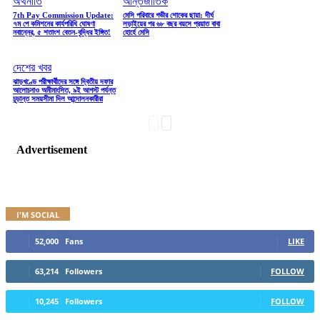
অর্থনীতি
আন্তর্জাতিক
7th Pay Commission Update:
মেসি পরিবারে গভীর শোকের ছায়া: দীর্ঘ
৭ম পে কমিশনের কার্যপরিধি ঘোষণা
লড়াইয়ের পর ৬৮ বছর বয়সে প্রয়াত বাবা
নবান্নের, ৫ শতাংশ বেতন-বৃদ্ধির ইঙ্গিত!
হোর্হে মেসি
দেশের খবর
ঝাড়খণ্ডে পরীক্ষার্থীদের সঙ্গে দ্বিতীয় দফার
আলোচনাও অমীমাংসিত, ৯ই আগস্ট পর্যন্ত
চূড়ান্ত সময়সীমা দিল আন্দোলনকারীরা
Advertisement
I'M SOCIAL
52,000
Fans
LIKE
63,214
Followers
FOLLOW
10,245
Followers
FOLLOW