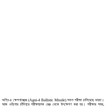
অগ্নি-৪ ক্ষেপণাস্ত্রের (Agni-4 Ballistic Missile) সফল পরীক্ষা চালিয়েছে ভারত।
আজ ওড়িশার চাঁদিপুরে পরীক্ষামূলক রেঞ্জ থেকে উৎক্ষেপণ করা হয়। পরীক্ষার সময়,