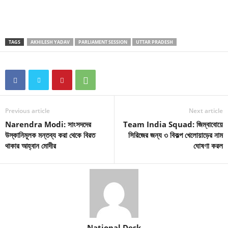
TAGS
AKHILESH YADAV
PARLIAMENT SESSION
UTTAR PRADESH
Previous article
Next article
Narendra Modi: সাংসদদের
Team India Squad: জিম্বাবোয়ে
উস্কানিমূলক মন্তব্য করা থেকে বিরত
সিরিজের জন্য ৩ বিকল্প খেলোয়াড়ের নাম
থাকার আহ্বান মোদীর
ঘোষণা করল
National Desk