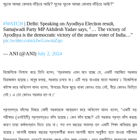
সূচকে আমরা কোথায় দাঁড়িয়ে আছি? সুখের সূচকে আমরা কোথায় দাঁড়িয়ে আছি?”
#WATCH
| Delhi: Speaking on Ayodhya Election result,
Samajwadi Party MP Akhilesh Yadav says, "… The victory of
Ayodhya is the democratic victory of the mature voter of India…"
pic.twitter.com/zJwGswmZqo
— ANI (@ANI)
July 2, 2024
বিজেপিকে নিশানা করে তিনি বলেন, ‘প্রথমবার এমন মনে হচ্ছে যে, একটি পরাজিত সরকার
বিরাজমান হয়েছে। মানুষ বলছে, সরকার চলবে না। এটি পড়ে যাওয়ার মতো সরকার’। বিজেপিকে
কটাক্ষ করে অখিলেশ যাদব বলেন, ‘উপরের দিকে জুড়ে থাকা কোনও তার নেই, নীচে কোনও ভিত্তি
নেই। এ তো কোনও সরকার হল না।’
প্রশ্নপত্র ফাঁসের বিষয়ে মোদী সরকারকে আক্রমণ করে অখিলেশ যাদব বলেন, “একটি বড়
পরীক্ষার (এনইইটি) প্রশ্নপত্রও ফাঁস হয়েছে। কেন ফাঁস হচ্ছে? এই সরকার প্রশ্ন ফাঁস করছে
কারণ তারা কর্মসংস্থান দিতে চায় না। গত দশ বছরের সাফল্য হল একটি শিক্ষা মাফিয়ার জন্ম
হয়েছে। আগামী হাজার বছরের স্বপ্নদর্শীরা কখন আগামী মাসে অনুষ্ঠিত হতে যাওয়া পরীক্ষার
বিশুদ্ধতার নিশ্চয়তা দেবেন? মানুষের জেগে ওঠার সময় এসেছে। নতুন রাজনীতির জাগরণের সময়ের