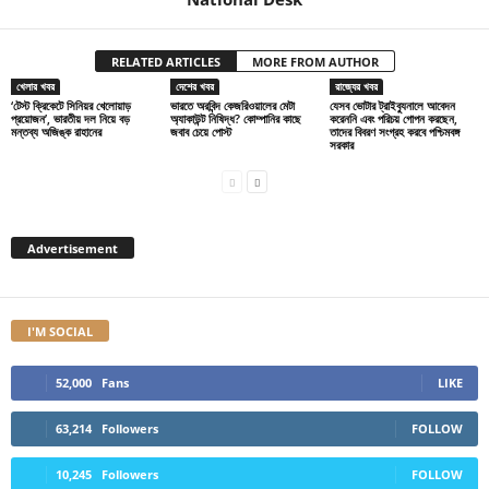
RELATED ARTICLES
MORE FROM AUTHOR
খেলার খবর
দেশের খবর
রাজ্যের খবর
‘টেস্ট ক্রিকেটে সিনিয়র খেলোয়াড়
ভারতে অরবিন্দ কেজরিওয়ালের মেটা
যেসব ভোটার ট্রাইব্যুনালে আবেদন
প্রয়োজন’, ভারতীয় দল নিয়ে বড়
অ্যাকাউন্ট নিষিদ্ধ? কোম্পানির কাছে
করেননি এবং পরিচয় গোপন করছেন,
মন্তব্য অজিঙ্ক রাহানের
জবাব চেয়ে পোস্ট
তাদের বিবরণ সংগ্রহ করবে পশ্চিমবঙ্গ
সরকার
Advertisement
I'M SOCIAL
52,000
Fans
LIKE
63,214
Followers
FOLLOW
10,245
Followers
FOLLOW