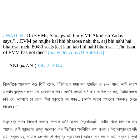
#WATCH
| On EVMs, Samajwadi Party MP Akhilesh Yadav
says,"…EVM pe mujhe kal bhi bharosa nahi tha, aaj bhi nahi hai
bharosa, mein 80/80 seats jeet jaun tab bhi nahi bharosa…The issue
of EVM has not died"
pic.twitter.com/UJIS6hBGQt
— ANI (@ANI)
July 2, 2024
বিজেপিকে আক্রমণ করে তিনি বলেন, “নির্বাচনের সময় বলা হয়েছিল যে ৪০০ পাড়, আমি আরও
একবার বুদ্ধিমান জনগণকে ধন্যবাদ জানাব। একটি কবিতা পাঠ করে অখিলেশ বলেন, “আমি বলতে
চাই যে ‘আওয়াম নে তোড় দিয়া হুকুমতো কা গুরুর…(অর্থাৎ জনতা শাসকের অহংকার ভেঙে
দিয়েছে)।”
উত্তরপ্রদেশের বিজেপি সরকার সম্পর্কে তিনি বলেন, “প্রধানমন্ত্রী যেখান থেকে নির্বাচিত হয়ে
আসেন, সেই প্রদেশের রাজ্য সরকারও এক ট্রিলিয়ন অর্থনীতির কথা বলছে। উত্তরপ্রদেশে যদি
এটা সম্ভব হয়, তাহলে ৩৫ শতাংশ প্রবৃদ্ধি প্রয়োজন। আমার মনে হয় না এটা সম্ভব। ক্ষুধা