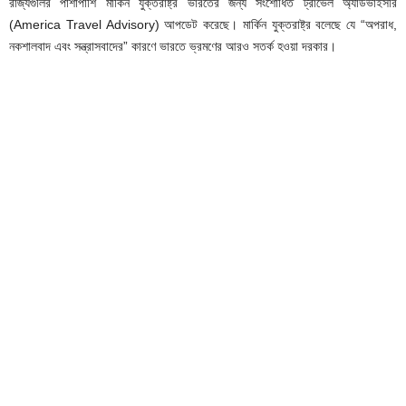
রাজ্যগুলির পাশাপাশি মার্কিন যুক্তরাষ্ট্র ভারতের জন্য সংশোধিত ট্রাভেল অ্যাডভাইসরি
(America Travel Advisory) আপডেট করেছে। মার্কিন যুক্তরাষ্ট্র বলেছে যে “অপরাধ,
নকশালবাদ এবং সন্ত্রাসবাদের” কারণে ভারতে ভ্রমণের আরও সতর্ক হওয়া দরকার।