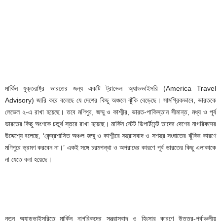
মার্কিন যুক্তরাষ্ট্র ভারতের জন্য একটি ট্রাভেল অ্যাডভাইসরি (America Travel
Advisory) জারি করে বলেছে যে দেশের কিছু অঞ্চলে ঝুঁকি বেড়েছে। সামগ্রিকভাবে, ভারতকে
লেভেল ২-এ রাখা হয়েছে। তবে মণিপুর, জম্মু ও কাশ্মীর, ভারত-পাকিস্তান সীমান্ত, মধ্য ও পূর্ব
ভারতের কিছু অংশকে চতুর্থ স্তরে রাখা হয়েছে। মার্কিন স্টেট ডিপার্টমেন্ট তাদের দেশের নাগরিকদের
উদ্দেশ্যে বলেছে, ‘কেন্দ্রশাসিত অঞ্চল জম্মু ও কাশ্মীরে সন্ত্রাসবাদ ও সশস্ত্র সংঘাতের ঝুঁকির কারণে
মণিপুরে ভ্রমণ করবেন না।’ একই সঙ্গে চরমপন্থা ও অপরাধের কারণে পূর্ব ভারতের কিছু এলাকাকে
না যেতে বলা হয়েছে।
নতুন অ্যাডভাইসরিতে মার্কিন নাগরিকদের সন্ত্রাসবাদ ও হিংসার কারণে উত্তর-পূর্বাঞ্চলীয়