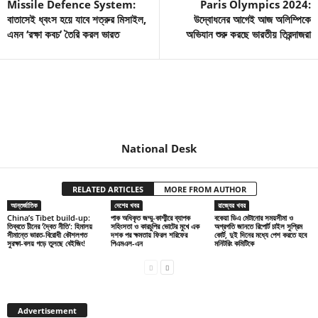
Missile Defence System:
Paris Olympics 2024:
বাতাসেই ধ্বংস হয়ে যাবে শত্রুর মিসাইল,
উদ্বোধনের আগেই আজ অলিম্পিকে
এমন ‘রক্ষা কবচ’ তৈরি করল ভারত
অভিযান শুরু করছে ভারতীয় তিরন্দাজরা
National Desk
RELATED ARTICLES
MORE FROM AUTHOR
আন্তর্জাতিক
দেশের খবর
রাজ্যের খবর
China’s Tibet build-up:
পাক অধিকৃত জম্মু-কাশ্মীরে ব্যাপক
বকেয়া ডিএ মেটানোর সময়সীমা ও
তিব্বতে চীনের ‘দ্বৈত নীতি’: হিমালয়
সহিংসতা ও কারচুপির ভোটের মুখে এক
অগ্রগতি জানতে রিপোর্ট চাইল সুপ্রিম
সীমান্তে ভারত-বিরোধী কৌশলগত
দশক পর ক্ষমতায় ফিরল শরিফের
কোর্ট, দুই দিনের মধ্যে পেশ করতে হবে
সুরক্ষা-বলয় গড়ে তুলছে বেইজিং!
পিএমএল-এন
মনিটরিং কমিটিকে
Advertisement