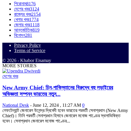
শিরোনাম
8176
দেশের খবর
3124
রাজ্যের খবর
2154
খেলার খবর
1774
জেলার খবর
1118
আন্তর্জাতিক
819
বিনোদন
281
Privacy Policy
Terms of Service
© 2026 - Khabor Eisamay
MORE STORIES
দেশের খবর
New Army Chief: চিন-পাকিস্তানের বিরুদ্ধে বহু লড়াইয়ের
অভিজ্ঞতা সম্পন্ন ভারতের নতুন...
National Desk
-
June 12, 2024 , 11:27 AM
0
লেফটেন্যান্ট জেনারেল উপেন্দ্র দ্বিবেদী হবেন ভারতের পরবর্তী সেনাপ্রধান (New Army
Chief)। তিনি পরবর্তী সেনাপ্রধান হিসাবে জেনারেল মনোজ পাণ্ডের স্থলাভিষিক্ত
হবেন। সেনাপ্রধান জেনারেল মনোজ পাণ্ডের...