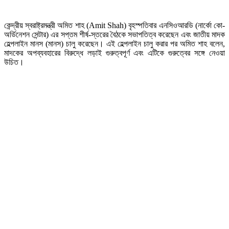
কেন্দ্রীয় স্বরাষ্ট্রমন্ত্রী অমিত শাহ (Amit Shah) বৃহস্পতিবার এনসিওআরডি (নার্কো কো-
অর্ডিনেশন সেন্টার) এর সপ্তম শীর্ষ-স্তরের বৈঠকে সভাপতিত্ব করেছেন এবং জাতীয় মাদক
হেল্পলাইন মানস (মানস) চালু করেছেন। এই হেল্পলাইন চালু করার পর অমিত শাহ বলেন,
মাদকের অপব্যবহারের বিরুদ্ধে লড়াই গুরুত্বপূর্ণ এবং এটিকে গুরুত্বের সঙ্গে নেওয়া
উচিত।