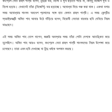
কংগ্রেস নেতা রাহুল গান্ধী বলেন, হিন্দুরা ভয়, হিংসা ও ঘৃণা ছড়াতে পারে না, কিন্তু বিজেপি ঘৃণা ও
হিংসা ছড়ায়। যেখানেই তাঁরা (বিজেপি) ভয় ছড়াচ্ছে। অযোধ্যা দিয়ে শুরু করা যাক। একথা বলার
সময় অযোধ্যায় সাংসদ অবধেশ প্রসাদের সঙ্গে হাত মেলান রাহুল গান্ধী। এ সময় কেন্দ্রীয়
স্বরাষ্ট্রমন্ত্রী অমিত শাহ আবার উঠে দাঁড়িয়ে বলেন, বিরোধী নেতারা বারবার ছবি দেখিয়ে নিয়ম
ভাঙছেন।
এই সময় অমিত শাহ তোপ দাগেন, জরুরি অবস্থার সময় তাঁরা গোটা দেশকে আতঙ্কিত করে
তুলেছিল। অমিত শাহ আরও বলেন, কংগ্রেস নেতা রাহুল গান্ধী সাংসদদের নিয়ম উপেক্ষা করে
চলেছেন। তারা এমন ছবি দেখাচ্ছে যা হিন্দু ধর্মকে অপমান করছে।