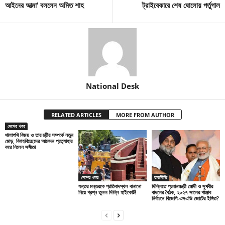
আইনের আত্মা’ বললেন অমিত শাহ
ট্রাইবেকারে শেষ ষোলোয় পর্তুগাল
National Desk
RELATED ARTICLES
MORE FROM AUTHOR
দেশের খবর
থালাপথি বিজয় ও তার স্ত্রীর সম্পর্কে নতুন
মোড়, বিবাহবিচ্ছেদের আবেদন প্রত্যাহার
করে নিলেন সঙ্গীতা
দেশের খবর
রাজনীতি
যন্তর মন্তরকে প্রতিবাদস্থল বানানো
দিল্লিতে প্রধানমন্ত্রী মোদী ও সুখবীর
নিয়ে প্রশ্ন তুলল দিল্লি হাইকোর্ট!
বাদলের বৈঠক, ২০২৭ সালের পাঞ্জাব
নির্বাচনে বিজেপি-এসএডি জোটের ইঙ্গিত?