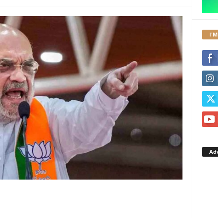
I'M
Ad