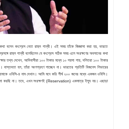
্গে কথা বলেন কংগ্রেস নেতা রাহুল গান্ধী। এই সময় তাঁকে জিজ্ঞাসা করা হয়, ভারতে
্গে রাহুল গান্ধী বলেছিলেন যে কংগ্রেস সঠিক সময় এলে সংরক্ষণের অবসানের কথা
্ষার তথ্য দেখেন, আদিবাসীরা ১০০ টাকার মধ্যে ১০ পয়সা পায়, দলিতরা ১০০ টাকার
য়। বাস্তবতা হল, তাঁরা অংশগ্রহণ পাচ্ছেন না। ভারতের প্রতিটি বিজনেস লিডারের
মাকে ওবিসি-র নাম দেখান। আমি মনে করি শীর্ষ ২০০ জনের মধ্যে একজন ওবিসি।
সা করছি না। তবে, এখন সংরক্ষণই (Reservation) একমাত্র ইস্যু নয়। এছাড়া