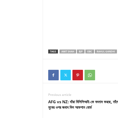
TAGS
AMIT SHAH
BJP
OBC
RAHUL GANDHI
Previous article
AFG vs NZ: যাঁরা বিসিসিআই-কে বদনাম করছে, তাঁদ
মুখের ওপর জবাব দিল আফগান বোর্ড