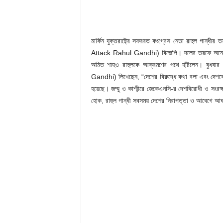
মার্কিন যুক্তরাষ্ট্রে সফররত কংগ্রেস নেতা রাহুল গা
Attack Rahul Gandhi) বিজেপি। দলের তরফে অনেক বড় নেতা
অমিত শাহও রাহুলকে আক্রমণের পথে হাঁটলেন। বুধবার 
Gandhi) লিখেছেন, “দেশের বিরুদ্ধে কথা বলা এবং দেশকে 
হয়েছে। জম্মু ও কাশ্মীরে জেকেএনসি-র দেশবিরোধী ও সংরক্
হোক, রাহুল গান্ধী সবসময় দেশের নিরাপত্তা ও আবেগে 