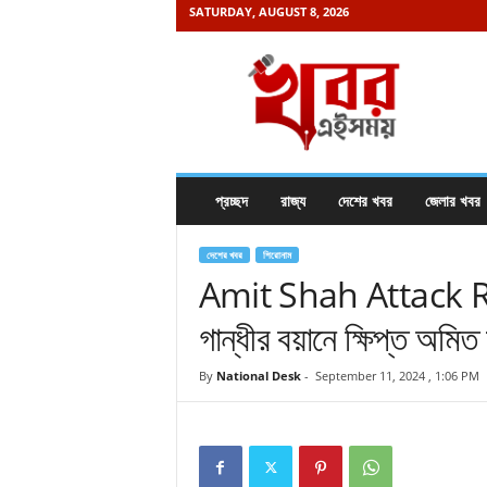
SATURDAY, AUGUST 8, 2026
K
h
a
b
o
r
e
প্রচ্ছদ
রাজ্য
দেশের খবর
জেলার খবর
i
s
a
দেশের খবর
শিরোনাম
m
Amit Shah Attack Rah
a
গান্ধীর বয়ানে ক্ষিপ্ত অমিত শা
y
.
c
By
National Desk
-
September 11, 2024 , 1:06 PM
o
m