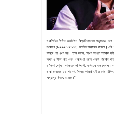
ওয়াশিংটন ডিসির জর্জটাউন বিশ্ববিদ্যালয়ে পড়ুয়াদের সঙ
সংরক্ষণ (Reservation) কতদিন অব্যাহত থাকবে। এই প্রসঙ
ভাববে, যা এখন নয়। তিনি বলেন, “যখন আপনি আর্থিক সমীক
মধ্যে ৫ টাকা পায় এবং ওবিসি-রা প্রায় একই পরিমাণ পা
তালিকা দেখুন। আমাকে আদিবাসী, দলিতের নাম দেখান। আ
তারা ভারতের ৫০ শতাংশ, কিন্তু আমরা এই রোগের চিকিৎ
অন্যান্য বিষয়ও রয়েছে।”