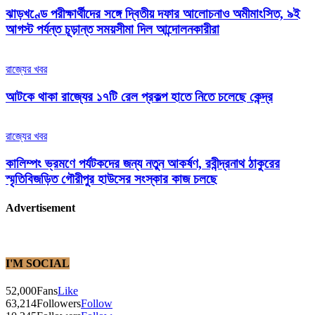
ঝাড়খণ্ডে পরীক্ষার্থীদের সঙ্গে দ্বিতীয় দফার আলোচনাও অমীমাংসিত, ৯ই
আগস্ট পর্যন্ত চূড়ান্ত সময়সীমা দিল আন্দোলনকারীরা
রাজ্যের খবর
আটকে থাকা রাজ্যের ১৭টি রেল প্রকল্প হাতে নিতে চলেছে কেন্দ্র
রাজ্যের খবর
কালিম্পং ভ্রমণে পর্যটকদের জন্য নতুন আকর্ষণ, রবীন্দ্রনাথ ঠাকুরের
স্মৃতিবিজড়িত গৌরীপুর হাউসের সংস্কার কাজ চলছে
Advertisement
I'M SOCIAL
52,000
Fans
Like
63,214
Followers
Follow