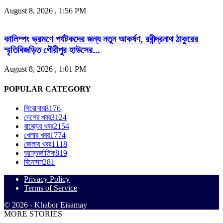
August 8, 2026 , 1:56 PM
কালিম্পং ভ্রমণে পর্যটকদের জন্য নতুন আকর্ষণ, রবীন্দ্রনাথ ঠাকুরের
স্মৃতিবিজড়িত গৌরীপুর হাউসের...
August 8, 2026 , 1:01 PM
POPULAR CATEGORY
শিরোনাম
8176
দেশের খবর
3124
রাজ্যের খবর
2154
খেলার খবর
1774
জেলার খবর
1118
আন্তর্জাতিক
819
বিনোদন
281
Privacy Policy
Terms of Service
© 2026 - Khabor Eisamay
MORE STORIES