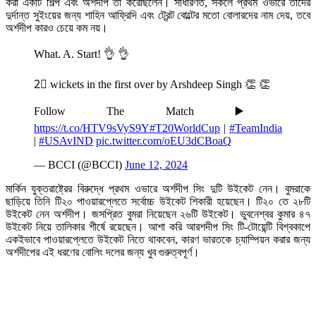
করা একটি শিল্প এবং অর্শদীপ তা করেছিলেন। সাধারণত, সকলে প্রথম ওভারে তাদের
দুর্দান্ত সুইংয়ের জন্য শাহিন আফ্রিদি এবং ট্রেন্ট বোল্টের মতো বোলারদের নাম দেয়, তবে
অর্শদীপ কারও চেয়ে কম নয়।
What. A. Start! 👌 👌
2⃣ wickets in the first over by Arshdeep Singh 👏 👏
Follow The Match ▶️
https://t.co/HTV9sVyS9Y
#T20WorldCup
|
#TeamIndia
|
#USAvIND
pic.twitter.com/oEU3dCBoaQ
— BCCI (@BCCI)
June 12, 2024
মার্কিন যুক্তরাষ্ট্রের বিরুদ্ধে প্রথম ওভারে অর্শদীপ সিং দুটি উইকেট নেন। বুমরাকে
ছাড়িয়ে তিনি টি২০ পাওয়ারপ্লেতে সর্বোচ্চ উইকেট শিকারী হয়েছেন। টি২০ তে ২৮টি
উইকেট নেন অর্শদীপ। জসপ্রিত বুমরা নিয়েছেন ২৬টি উইকেট। ভুবনেশ্বর কুমার ৪৭
উইকেট নিয়ে তালিকার শীর্ষে রয়েছেন। আশা করি আরশদীপ সিং টি-টোয়েন্টি বিশ্বকাপে
একইভাবে পাওয়ারপ্লেতে উইকেট নিতে থাকবেন, কারণ ভারতকে চ্যাম্পিয়ন করার জন্য
অর্শদীপের এই ধরণের বোলিং দলের জন্য খুব গুরুত্বপূর্ণ।