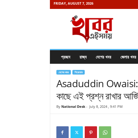
FRIDAY, AUGUST 7, 2026
K
h
a
b
o
r
e
প্রচ্ছদ
রাজ্য
দেশের খবর
জেলার খবর
i
s
a
দেশের খবর
শিরোনাম
m
Asaduddin Owaisi: রাশিয়
a
কাছে এই প্রশ্ন রাখার আর্জ
y
.
c
By
National Desk
-
July 8, 2024 , 9:41 PM
o
m