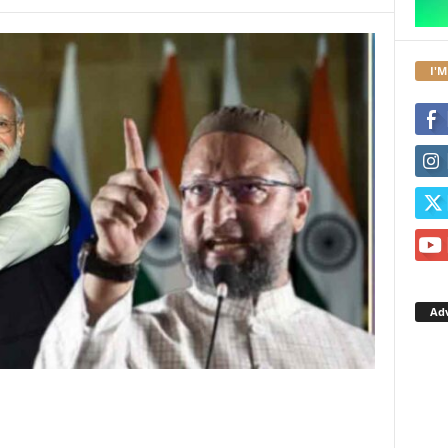
I'M
Ad