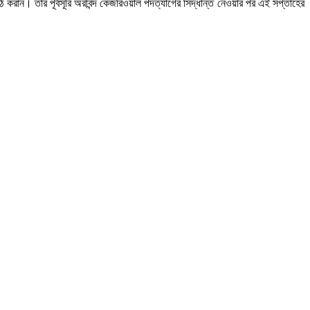
 করান। তাঁর পূর্বসূরি অরবিন্দ কেজরিওয়াল পদত্যাগের সিদ্ধান্ত নেওয়ার পর এই সপ্তাহের