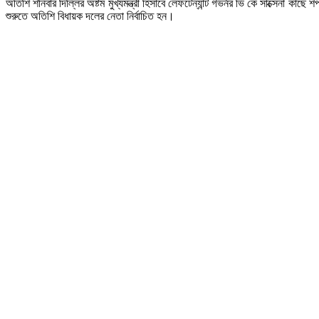
অতিশি শনিবার দিল্লির অষ্টম মুখ্যমন্ত্রী হিসাবে লেফটেন্যান্ট গভর্নর ভি কে সাক্সেনা 
শুরুতে অতিশি বিধায়ক দলের নেতা নির্বাচিত হন।