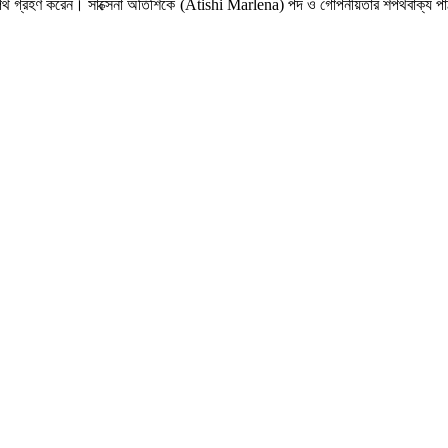
কাছে শপথ গ্রহণ করেন। সাক্সেনা অতিশিকে (Atishi Marlena) পদ ও গোপনীয়তার শপথবাক্য পাঠ