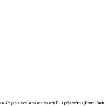
৷ পরিবারের ঐতিহ্য ধরে রাখতে আজও ৩০০ বছরের প্রাচীন বাবুবাড়ির দুর্গোৎসব (Banedi Barir