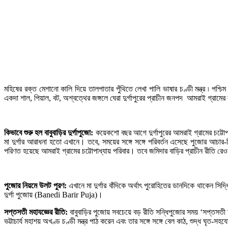
মহিষের রক্ত মেশানো কালি দিয়ে তালপাতার পুঁথিতে লেখা পালি ভাষার চণ্ডী মন্ত্র ৷ পশ্চি
একদা শাল, পিয়াল, বট, অশ্বত্থের জঙ্গলে ঘেরা দুর্গাপুরের প্রাচীন জনপদ আমরাই গ্রামের ব
কিভাবে শুরু হল বাবুবাড়ির দুর্গাপুজো:
কয়েকশো বছর আগে দুর্গাপুরের আমরাই গ্রামের চট্টোপ
মা দুর্গার আরাধনা হতো এখানে। তবে, সময়ের সঙ্গে সঙ্গে পরিবর্তন এসেছে পুজোর আচার
পরিণত হয়েছে আমরাই গ্রামের চট্টোপাধ্যায় পরিবার। তবে জমিদার বাড়ির প্রাচীন রীতি 
পুজোর নিয়মে উলট পুরণ:
এখানে মা দুর্গার বাঁদিকে অর্থাৎ পুরোহিতের ডানদিকে থাকেন সিদ্
দুর্গা পুজোয় (Banedi Barir Puja)।
সপ্তসতী মহাযজ্ঞের রীতি:
বাবুবাড়ির পুজোয় সবচেয়ে বড় রীতি সন্ধিপুজোর সময় ‘সপ্তসত
ভট্টাচার্য মহাশয় অখণ্ড চণ্ডী মন্ত্র পাঠ করেন এবং তার সঙ্গে সঙ্গে বেল কাঠ, শুদ্ধ ঘৃত-