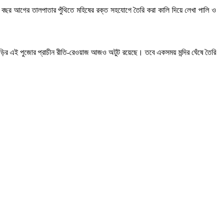
য় ৮০০ বছর আগের তালপাতার পুঁথিতে মহিষের রক্ত সহযোগে তৈরি করা কালি দিয়ে লেখা পালি ও
ড়ির এই পুজোর প্রাচীন রীতি-রেওয়াজ আজও অটুট রয়েছে। তবে একসময় মন্দির ঘেঁষে তৈরি