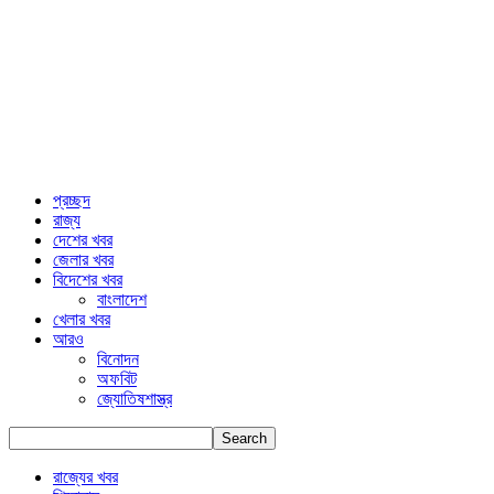
প্রচ্ছদ
রাজ্য
দেশের খবর
জেলার খবর
বিদেশের খবর
বাংলাদেশ
খেলার খবর
আরও
বিনোদন
অফবিট
জ্যোতিষশাস্ত্র
রাজ্যের খবর