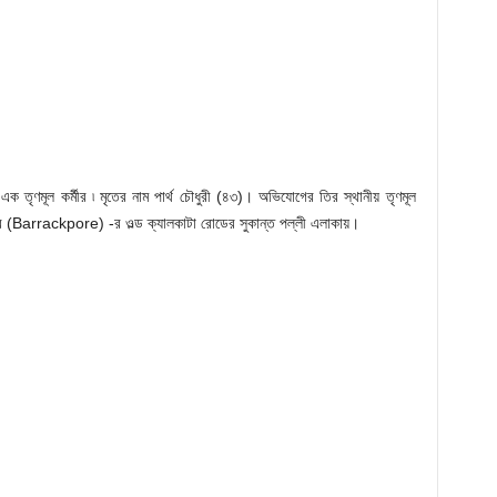
এক তৃণমূল কর্মীর ৷ মৃতের নাম পার্থ চৌধুরী (৪৩)। অভিযোগের তির স্থানীয় তৃণমূল
রাকপুর (Barrackpore) -র ওল্ড ক্যালকাটা রোডের সুকান্ত পল্লী এলাকায়।