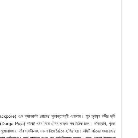
ckpore) ওল্ড ক্যালকাটা রোডের সুকান্তপল্লী এলাকায়। মৃত তৃণমূল কর্মীর স্ত্রী
ূজার (Durga Puja) কমিটি গঠন নিয়ে এদিন সন্ধের পর বৈঠক ছিল। অভিযোগ, পুজো
মী মুখোপাধ্যায়, তাঁর স্বামী-সহ দলবল নিয়ে বৈঠকে হাজির হয়। কমিটি গঠনের সময় জোর