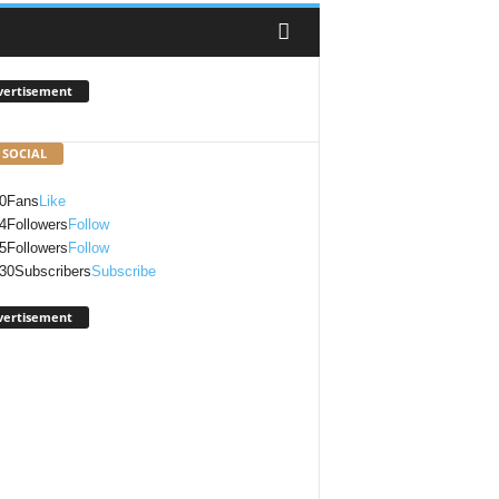
vertisement
 SOCIAL
0
Fans
Like
4
Followers
Follow
5
Followers
Follow
30
Subscribers
Subscribe
vertisement