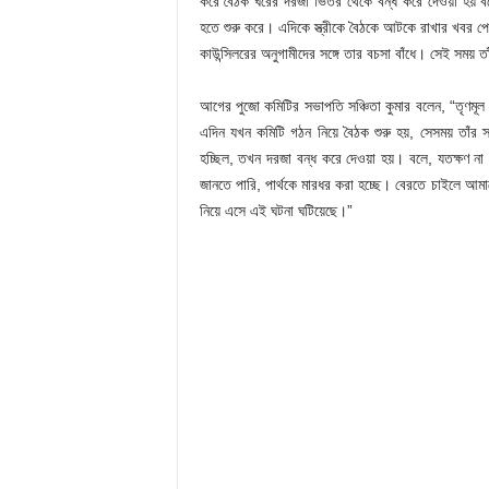
করে বৈঠক ঘরের দরজা ভিতর থেকে বন্ধ করে দেওয়া হয়
হতে শুরু করে। এদিকে স্ত্রীকে বৈঠকে আটকে রাখার খবর প
কাউন্সিলরের অনুগামীদের সঙ্গে তার বচসা বাঁধে। সেই সম
আগের পুজো কমিটির সভাপতি সঞ্চিতা কুমার বলেন, “তৃণমূল 
এদিন যখন কমিটি গঠন নিয়ে বৈঠক শুরু হয়, সেসময় তা
হচ্ছিল, তখন দরজা বন্ধ করে দেওয়া হয়। বলে, যতক্ষণ না
জানতে পারি, পার্থকে মারধর করা হচ্ছে। বেরতে চাইলে আমা
নিয়ে এসে এই ঘটনা ঘটিয়েছে।”