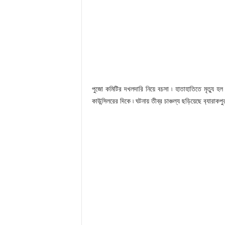
পুজো কমিটির দখলদারি নিয়ে বচসা ৷ হাতাহাতিতে মৃত্যু হল 
কাউন্সিলরের দিকে ৷ ঘটনায় তীব্র চাঞ্চল্য ছড়িয়েছে ব‍্যা