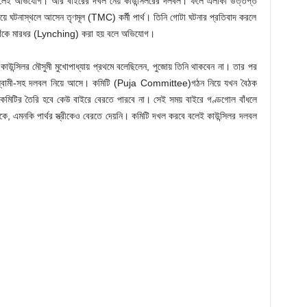
 বলেই অভিযোগ। আর বাইরের দখল নেয় কাউন্সিলরের দলবল। ফলে এলাকা উত্তপ্ত
েয়ে ঘটনাস্থলে আসেন তৃণমূল (TMC) কর্মী পার্থ। তিনি গোটা ঘটনার প্রতিবাদ করলে
য় তাঁকে মারধর (Lynching) করা হয় বলে অভিযোগ।
কাউন্সিলর মৌসুমী মুখোপাধ্যায় প্রথমে বলেছিলেন, পুজোয় তিনি থাকবেন না। তার পর
ঁর স্বামী-সহ দলবল নিয়ে আসে। কমিটি (Puja Committee)গঠন নিয়ে যখন বৈঠক
 কমিটির তৈরি হবে কেউ বাইরে বেরতে পারবে না। সেই সময় বাইরে গণ্ডগোল বাঁধলে
কে, এমনকি পার্থর স্ত্রীকেও বেরতে দেয়নি। কমিটি দখল করবে বলেই কাউন্সিলর দলবল