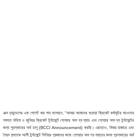
এক্স হ্যান্ডেলের এক পোস্টে জয় শাহ বলেছেন, “আমরা আমাদের ঘরোয়া ক্রিকেট কর্মসূচির আওতায়
সমস্ত মহিলা ও জুনিয়র ক্রিকেট টুর্নামেন্টে প্লেয়ার অফ দ্য ম্যাচ এবং প্লেয়ার অফ দ্য টুর্নামেন্টের
জন্য পুরস্কারের অর্থ চালু (BCCI Announcement) করছি। এছাড়াও, বিজয় হাজারে এবং
সৈয়দ মুস্তাক আলী টুর্নামেন্টে সিনিয়র পুরুষদের জন্য প্লেয়ার অফ দ্য ম্যাচের জন্য পুরস্কারের অর্থ