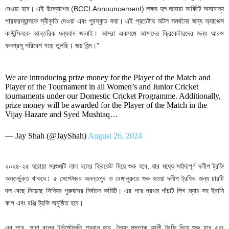
দেওয়া হবে। এই উদ্যোগের (BCCI Announcement) লক্ষ্য হল ঘরোয়া সার্কিটে অসামান্য
পারফরম্যান্সকে স্বীকৃতি দেওয়া এবং পুরস্কৃত করা। এই প্রচেষ্টায় অটল সমর্থনের জন্য অ্যাপেক্স
কাউন্সিলকে আন্তরিক ধন্যবাদ জানাই। আমরা একসঙ্গে আমাদের ক্রিকেটারদের জন্য আরও
ফলপ্রসূ পরিবেশ গড়ে তুলছি। জয় হিন্দ।”
We are introducing prize money for the Player of the Match and
Player of the Tournament in all Women’s and Junior Cricket
tournaments under our Domestic Cricket Programme. Additionally,
prize money will be awarded for the Player of the Match in the
Vijay Hazare and Syed Mushtaq…
— Jay Shah (@JayShah)
August 26, 2024
২০২৪-২৫ ঘরোয়া মরশুমটি লাল বলের ক্রিকেট দিয়ে শুরু হবে, যার মধ্যে মর্যাদাপূর্ণ দলীপ ট্রফি
অন্তর্ভুক্ত থাকবে। ৫ সেপ্টেম্বর অনন্তপুর ও বেঙ্গালুরুতে শুরু হওয়া দলীপ ট্রফির জন্য চারটি
দল বেছে নিয়েছে সিনিয়র পুরুষদের নির্বাচন কমিটি। এর পরে প্রথম পাঁচটি লিগ ম্যাচ সহ ইরানি
কাপ এবং রঞ্জি ট্রফি অনুষ্ঠিত হবে।
এর পরে, সাদা বলের টুর্নামেন্টগুলি প্রধান হবে, সৈয়দ মুস্তাক আলী ট্রফি দিয়ে শুরু হবে এবং