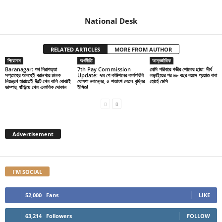
National Desk
RELATED ARTICLES
MORE FROM AUTHOR
শিরোনাম
অর্থনীতি
আন্তর্জাতিক
Baranagar: পথ নিরাপত্তা
7th Pay Commission
মেসি পরিবারে গভীর শোকের ছায়া: দীর্ঘ
সপ্তাহের আবহেই বরানগরে চালক
Update: ৭ম পে কমিশনের কার্যপরিধি
লড়াইয়ের পর ৬৮ বছর বয়সে প্রয়াত বাবা
নিয়ন্ত্রণ হারাতেই উল্টে গেল বালি বোঝাই
ঘোষণা নবান্নের, ৫ শতাংশ বেতন-বৃদ্ধির
হোর্হে মেসি
ডাম্পার, গুঁড়িয়ে গেল একাধিক দোকান
ইঙ্গিত!
Advertisement
I'M SOCIAL
52,000
Fans
LIKE
63,214
Followers
FOLLOW