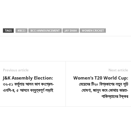
TAGS
#BCCI
BCCI ANNOUNCEMENT
JAY SHAH
WOMEN CRICKET
Previous article
Next article
J&K Assembly Election:
Women’s T20 World Cup:
৩২-৫১ ফর্মুলায় আসন ভাগ কংগ্রেস-
মেয়েদের টি২০ বিশ্বকাপের নতুন সূচি
এনসি-র, ৫ আসনে বন্ধুত্বপূর্ণ লড়াই
ঘোষণা, জানুন কবে কোথায় ভারত-
পাকিস্তানের টক্কর