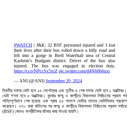
#WATCH
| J&K: 32 BSF personnel injured and 3 lost
their lives after their bus rolled down a hilly road and
fell into a gorge in Brell Waterhail area of Central
Kashmir's Budgam district. Driver of the bus also
injured. The bus was engaged in election duty.
https://t.co/NPccSx5xrZ
pic.twitter.com/d4N60b6qxr
— ANI (@ANI)
September 20, 2024
দ্বিতীয় দফার ভোট হবে ২৫ সেপ্টেম্বর এবং তৃতীয় ও শেষ দফার ভোট হবে ১ অক্টোবর।
ভোট গণনা হবে ৮ অক্টোবর। বুধবার জম্মু ও কাশ্মীরে বিধানসভা নির্বাচনের প্রথম পর্ব
শান্তিপূর্ণভাবে শেষ হয়েছে এবং প্রায় ৫৯ শতাংশ ভোটার তাদের ভোটাধিকার প্রয়োগ
করেছেন। ৩৭০ ধারা বাতিলের পর জম্মু ও কাশ্মীরে বিধানসভা নির্বাচনের প্রথম পর্যায়ে
(BSF) কোনও অপ্রীতিকর ঘটনার খবর পাওয়া যায়নি।