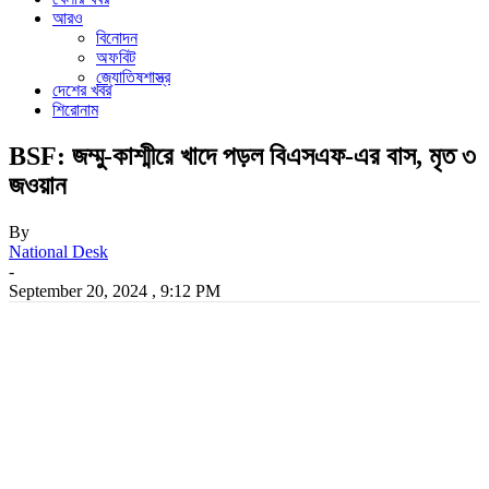
আরও
বিনোদন
অফবিট
জ্যোতিষশাস্ত্র
দেশের খবর
শিরোনাম
BSF: জম্মু-কাশ্মীরে খাদে পড়ল বিএসএফ-এর বাস, মৃত ৩
জওয়ান
By
National Desk
-
September 20, 2024 , 9:12 PM