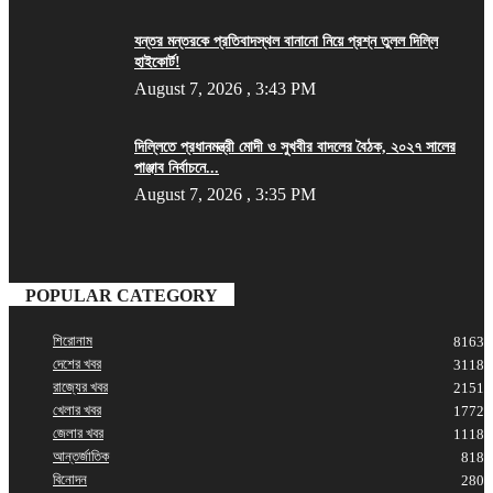
যন্তর মন্তরকে প্রতিবাদস্থল বানানো নিয়ে প্রশ্ন তুলল দিল্লি
হাইকোর্ট!
August 7, 2026 , 3:43 PM
দিল্লিতে প্রধানমন্ত্রী মোদী ও সুখবীর বাদলের বৈঠক, ২০২৭ সালের
পাঞ্জাব নির্বাচনে...
August 7, 2026 , 3:35 PM
POPULAR CATEGORY
শিরোনাম
8163
দেশের খবর
3118
রাজ্যের খবর
2151
খেলার খবর
1772
জেলার খবর
1118
আন্তর্জাতিক
818
বিনোদন
280