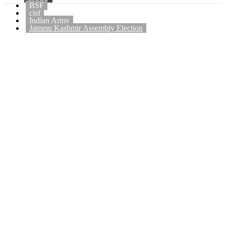
BSF
cisf
Indian Army
Jammu Kashmir Assembly Election