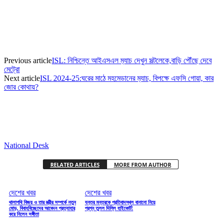
Previous article
ISL: নিশ্চিন্তে আইএসএল ম‍্যাচ দেখুন সল্টলেকে,বাড়ি পৌঁছে দেবে
মেট্রো
Next article
ISL 2024-25:ঘরের মাঠে মহমেডানের ম‍্যাচ, বিপক্ষে এফসি গোয়া, কার
জোর কোথায়?
National Desk
RELATED ARTICLES
MORE FROM AUTHOR
দেশের খবর
দেশের খবর
থালাপথি বিজয় ও তার স্ত্রীর সম্পর্কে নতুন
যন্তর মন্তরকে প্রতিবাদস্থল বানানো নিয়ে
মোড়, বিবাহবিচ্ছেদের আবেদন প্রত্যাহার
প্রশ্ন তুলল দিল্লি হাইকোর্ট!
করে নিলেন সঙ্গীতা