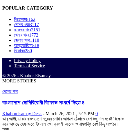
POPULAR CATEGORY
শিরোনাম
8162
দেশের খবর
3117
রাজ্যের খবর
2151
খেলার খবর
1772
জেলার খবর
1118
আন্তর্জাতিক
818
বিনোদন
280
Privacy Policy
Terms of Service
© 2026 - Khabor Eisamay
MORE STORIES
দেশের খবর
বাংলাদেশে মোদিবিরোধী বিক্ষোভ সংঘর্ষে নিহত ৪
Khaboreisamay Desk
-
March 26, 2021 , 5:15 PM
0
আবু আলী, ঢাকাঃ বাংলাদেশে নরেন্দ্র মোদির আগমণ ঠেকাতে বেশকিছু দিন ধরেই বিক্ষোভ
করে আসছে হেফাজতে ইসলাম তথা ক্বওমী আলেম ও বামপন্থি বেশ কিছু সংগঠন।
আজ...