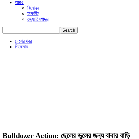
আরও
বিনোদন
অফবিট
জ্যোতিষশাস্ত্র
দেশের খবর
শিরোনাম
Bulldozer Action: ছেলের ভুলের জন্য বাবার বাড়ি