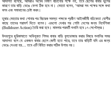
আদালত বলেছে, আমরাও অবৈধ নির্মাণ বাঁচানোর পক্ষে নই, তবে ছেলের বাবার ভুলের
কারণে তার বাড়ি ভেঙে ফেলা ঠিক হবে না। মেহতা বলেন, ‘আমরা সব পক্ষের সঙ্গে কথা
বলব এবং সমাধানের চেষ্টা করব।
তুষার মেহতার কথা শোনার পর বিচারক সমস্ত পক্ষকে প্রবীণ আইনজীবী নচিকেতা যোশীর
কাছে তাদের পরামর্শ দিতে বলেন। এগুলো দেখার পর গোটা দেশের জন্য নির্দেশিকা
(Bulldozer Action) তৈরি করা হবে। মামলার পরবর্তী শুনানি হবে ১৭ সেপ্টেম্বর।
উদয়পুরে ছুরিকাঘাতে অভিযুক্ত শিশুর বাবার বাড়ি বুলডোজার করার বিষয়ে শুনানির সময়
আদালত বলে যে একজন বাবার ছেলে জেদী হতে পারে, তবে তার বাড়িটি যদি এর জন্য
ভেঙে দেওয়া হয়… তবে এটি বিহিত করার সঠিক উপায় নয়।