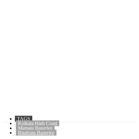
TAGS
Kolkata High Court
Mamata Banerjee
Ritabrata Banerjee