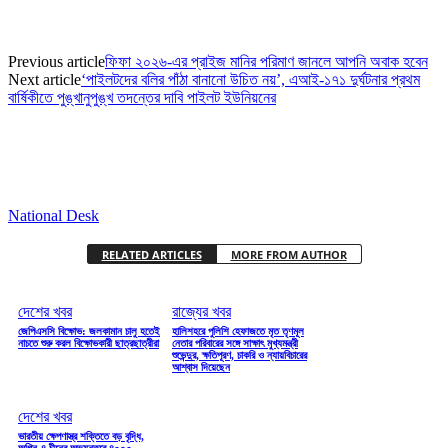
Previous article
ফিফা ২০২৬-এর প্রাইজ মানির পরিমাণ জানলে আপনি অবাক হবেন
Next article
‘পাইলটদের বলির পাঁঠা বানানো উচিত নয়’, এআই-১৭১ দুর্ঘটনার প্রথম
বার্ষিকীতে পুঙ্খানুপুঙ্খ তদন্তের দাবি পাইলট ইউনিয়নের
National Desk
RELATED ARTICLES
MORE FROM AUTHOR
দেশের খবর
রাজ্যের খবর
জেপিএসসি বিক্ষোভ: জলকামান চালু হতেই
হালিশহরে পুলিশি হেফাজতে মৃত তৃণমূল
নাচতে শুরু করল বিক্ষোভকারী ছাত্রছাত্রীরা
নেতার পরিবারের সঙ্গে সাক্ষাৎ মুখ্যমন্ত্রী
শুভেন্দুর, ক্ষতিপূরণ, চাকরি ও ন্যায়বিচারের
আশ্বাস দিয়েছেন
দেশের খবর
ভারতীয় ক্ষেপণাস্ত্র শক্তিতে বড় বৃদ্ধি,
অগ্নি-৪ চীনের অভ্যন্তরে ৪০০০