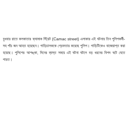
বুধবার রাতে কলকাতার ক্যামাক স্ট্রিট (Camac street) এলাকার এই ঘটনায় তিন পুলিশকর্মী-
সহ পাঁচ জন আহত হয়েছেন। গাড়িচালককে গ্রেফতার করেছে পুলিশ। গাড়িটিকেও বাজেয়াপ্ত করা
হয়েছে। পুলিশের আশঙ্কা, দিনের ব্যস্ত সময়ে এই ঘটনা ঘটলে বড় ধরনের বিপদ ঘটে যেতে
পারত।