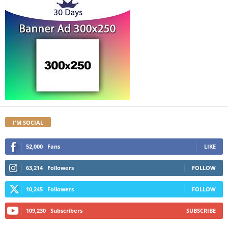
I'M SOCIAL
52,000
Fans
LIKE
63,214
Followers
FOLLOW
10,245
Followers
FOLLOW
109,230
Subscribers
SUBSCRIBE