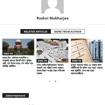
Roshni Mukharjee
RELATED ARTICLES
MORE FROM AUTHOR
রাজ্যের খবর
বকেয়া ডিএ মেটানোর সময়সীমা ও
অগ্রগতি জানতে রিপোর্ট চাইল সুপ্রিম
রাজ্যের খবর
রাজ্যের খবর
কোর্ট, দুই দিনের মধ্যে পেশ করতে হবে
যেসব ভোটার ট্রাইব্যুনালে আবেদন
তৃণমূল আমলের আরও ৪৫ হাজার কাস্ট
মনিটরিং কমিটিকে
করেননি এবং পরিচয় গোপন করছেন,
সার্টিফিকেট কি বাতিল হতে পারে? নবান্নে
তাদের বিবরণ সংগ্রহ করবে পশ্চিমবঙ্গ
কড়া স্ক্রুটিনি, তলব করা হচ্ছে
সরকার
আবেদনকারীদের
Advertisement