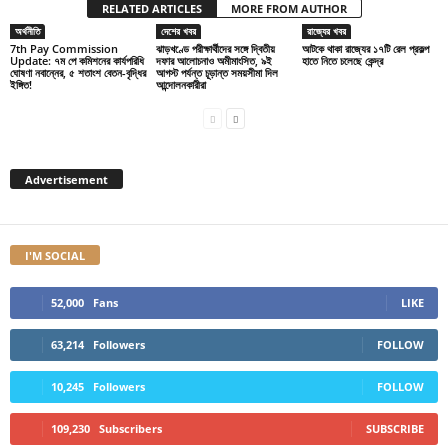
RELATED ARTICLES
MORE FROM AUTHOR
অর্থনীতি
দেশের খবর
রাজ্যের খবর
7th Pay Commission
ঝাড়খণ্ডে পরীক্ষার্থীদের সঙ্গে দ্বিতীয়
আটকে থাকা রাজ্যের ১৭টি রেল প্রকল্প
Update: ৭ম পে কমিশনের কার্যপরিধি
দফার আলোচনাও অমীমাংসিত, ৯ই
হাতে নিতে চলেছে কেন্দ্র
ঘোষণা নবান্নের, ৫ শতাংশ বেতন-বৃদ্ধির
আগস্ট পর্যন্ত চূড়ান্ত সময়সীমা দিল
ইঙ্গিত!
আন্দোলনকারীরা
Advertisement
I'M SOCIAL
52,000
Fans
LIKE
63,214
Followers
FOLLOW
10,245
Followers
FOLLOW
109,230
Subscribers
SUBSCRIBE