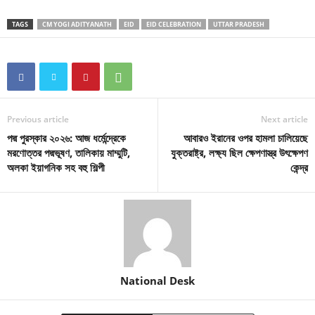
TAGS
CM YOGI ADITYANATH
EID
EID CELEBRATION
UTTAR PRADESH
Previous article
Next article
পদ্ম পুরস্কার ২০২৬: আজ ধর্মেন্দ্রেকে
আবারও ইরানের ওপর হামলা চালিয়েছে
মরণোত্তর পদ্মভূষণ, তালিকায় মাম্মুটি,
যুক্তরাষ্ট্র, লক্ষ্য ছিল ক্ষেপণাস্ত্র উৎক্ষেপণ
অলকা ইয়াগনিক সহ বহু শিল্পী
কেন্দ্র
National Desk