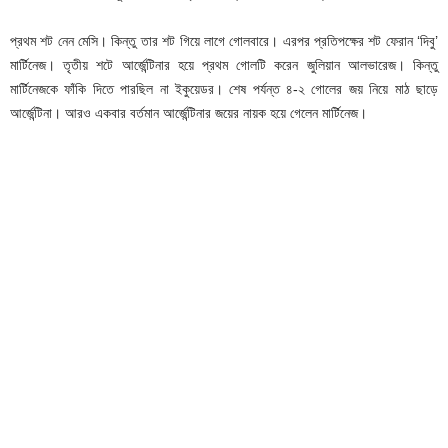
প্রথম শট নেন মেসি। কিন্তু তার শট গিয়ে লাগে গোলবারে। এরপর প্রতিপক্ষের শট ফেরান ‘দিবু’
মার্টিনেজ। তৃতীয় শটে আর্জেন্টিনার হয়ে প্রথম গোলটি করেন জুলিয়ান আলভারেজ। কিন্তু
মার্টিনেজকে ফাঁকি দিতে পারছিল না ইকুয়েডর। শেষ পর্যন্ত ৪-২ গোলের জয় নিয়ে মাঠ ছাড়ে
আর্জেন্টিনা। আরও একবার বর্তমান আর্জেন্টিনার জয়ের নায়ক হয়ে গেলেন মার্টিনেজ।