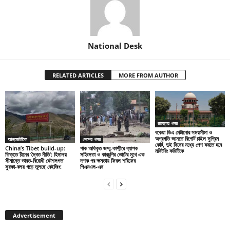
National Desk
RELATED ARTICLES
MORE FROM AUTHOR
রাজ্যের খবর
বকেয়া ডিএ মেটানোর সময়সীমা ও
অগ্রগতি জানতে রিপোর্ট চাইল সুপ্রিম
আন্তর্জাতিক
দেশের খবর
কোর্ট, দুই দিনের মধ্যে পেশ করতে হবে
China’s Tibet build-up:
পাক অধিকৃত জম্মু-কাশ্মীরে ব্যাপক
মনিটরিং কমিটিকে
তিব্বতে চীনের ‘দ্বৈত নীতি’: হিমালয়
সহিংসতা ও কারচুপির ভোটের মুখে এক
সীমান্তে ভারত-বিরোধী কৌশলগত
দশক পর ক্ষমতায় ফিরল শরিফের
সুরক্ষা-বলয় গড়ে তুলছে বেইজিং!
পিএমএল-এন
Advertisement