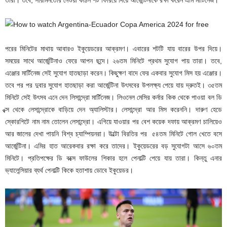
তারা। তবে, সারমিনতোর নেওয়া কঠিন শট ফিরিয়ে দিয়ে আর্জেন্টিনাকে রক্ষা করেন এমি মার্টিনেজ।
পরের মিনিটের মাথায় আবারও ইকুয়েডরের আক্রমণ। এবারের শটটি যায় বারের উপর দিয়ে।
সময়ের সাথে আর্জেন্টিনাও ফেরে আপন ছন্দে। ২৬তম মিনিটে প্রথম সুযোগ পায় তারা। তবে,
এঞ্জোর মার্টিনেজ সেই সুযোগ হাতছাড়া করেন। কিছুক্ষণ বাদে ফের একবার সুযোগ মিস হয় এঞ্জোর।
তবে পর পর দুবার সুযোগ হাতছাড়া করা আর্জেন্টিনা উৎসবের উপলক্ষ্য পেয়ে যায় দ্রুতই। ৩৫তম
মিনিটে সেই উৎসব এনে দেন লিসান্দ্রো মার্টিনেজ। লিওনেল মেসির কর্নার কিক থেকে পাওয়া বল ডি
ব্ক্স থেকে লেসান্দ্রোকে বাড়িয়ে দেন অ্যালিস্টার। লেসান্দ্রো আর মিস করেননি। দারুণ হেডে
স্কোরশিটে নাম নাম তোলেন লেসান্দ্রো। এগিয়ে যাওয়ার পর বেশ কয়েক দফায় আক্রমণ চালিয়েও
আর জালের দেখা পায়নি বিশ্ব চ্যাম্পিয়নরা। উল্টো বিরতির পর ৫৪তম মিনিটে গোল খেতে বসে
আর্জেন্টিনা। এমির হাত আরেকবার রক্ষা করে তাদের। ইকুয়েডরের বড় সুযোগটা আসে ৬০তম
মিনিটে। প্রতিপক্ষের ডি বক্সে ফাউলের শিকার হলে পেনাল্টি পেয়ে যায় তারা। কিন্তু এনার
ভ্যালেন্সিয়ার ব্যর্থ পেনাল্টি কিকে হতাশায় ডোবে ইকুয়েডর।