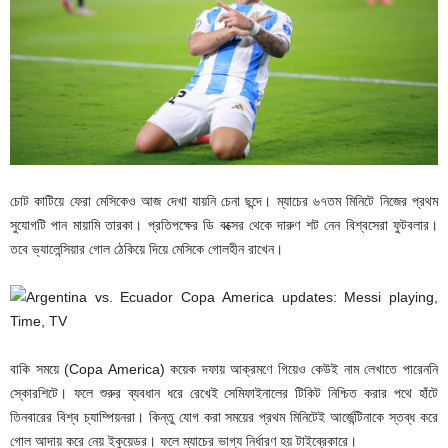
চোট কাটিয়ে ফেরা মেসিকেও আজ দেখা যায়নি চেনা ছন্দে। ম্যাচের ৬৭তম মিনিটে নিজের প্রথম
সুযোগটি পান মায়ামি তারকা। প্রতিপক্ষের ডি বক্সের থেকে দারুণ শট নেন বিশ্বসেরা ফুটবলার।
তবে ভ্যালেন্সিয়ার গোল ঠেকিয়ে দিয়ে মেসিকে গোলহীন রাখেন।
বাকি সময়ে (Copa America) কয়েক দফায় আক্রমণে গিয়েও কেউই নাম লেখাতে পারেননি
স্কোরশিটে। ফলে শুরুর ব্যবধান ধরে রেখেই সেমিফাইনালের টিকিট নিশ্চিত করার পথে হাঁটে
তিনবারের বিশ্ব চ্যাম্পিয়নরা। কিন্তু যোগ করা সময়ের প্রথম মিনিটেই আর্জেন্টিনাকে স্তব্ধ করে
গোল আদায় করে নেয় ইকুয়েডর। ফলে ম্যাচের ভাগ্য নির্ধারণ হয় টাইব্রেকারে।