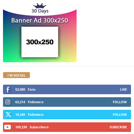
I'M SOCIAL
52,000
Fans
LIKE
63,214
Followers
FOLLOW
10,245
Followers
FOLLOW
109,230
Subscribers
SUBSCRIBE