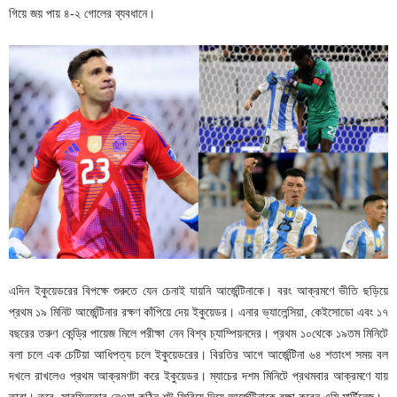
গিয়ে জয় পায় ৪-২ গোলের ব্যবধানে।
এদিন ইকুয়েডরের বিপক্ষে শুরুতে যেন চেনাই যায়নি আর্জেন্টিনাকে। বরং আক্রমণে ভীতি ছড়িয়ে
প্রথম ১৯ মিনিট আর্জেন্টিনার রক্ষণ কাঁপিয়ে দেয় ইকুয়েডর। এনার ভ্যালেন্সিয়া, কেইসোডো এবং ১৭
বছরের তরুণ কেন্ড্রি পায়েজ মিলে পরীক্ষা নেন বিশ্ব চ্যাম্পিয়নদের। প্রথম ১০থেকে ১৯তম মিনিটে
বলা চলে এক চেটিয়া আধিপত্য চলে ইকুয়েডরের। বিরতির আগে আর্জেন্টিনা ৬৪ শতাংশ সময় বল
দখলে রাখলেও প্রথম আক্রমণটা করে ইকুয়েডর। ম্যাচের দশম মিনিটে প্রথমবার আক্রমণে যায়