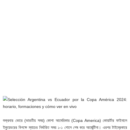
শুক্রবার ভোরে (ভারতীয় সময়) কোপা আমেরিকার (Copa America) কোয়ার্টার ফাইনালে
ইকুয়েডরের বিপক্ষে ম্যাচের নির্ধারিত সময় ১-১ গোলে শেষ করে আর্জেন্টিনা। এরপর টাইব্রেকারে