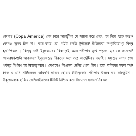
কোপার (Copa America) শেষ চারে আর্জেন্টিনা যে জায়গা করে নেবে, তা নিয়ে হয়ত কারও
কোনও সন্দেহ ছিল না। ধারে-ভারে তো বটেই চলতি টুর্নামেন্টে রীতিমতো অপ্রতিরোধ্য বিশ্ব
চ্যাম্পিয়নরা। কিন্তু সেই ইকুয়েডরের বিরুদ্ধেই এমন পরীক্ষার মুখে পড়তে হবে কে জানতো!
আক্রমণ-পাল্টা আক্রমণে ইকুয়েডরের বিরুদ্ধে জমে ওঠে আর্জেন্টিনার লড়াই। ম্যাচের ভাগ্য শেষ
পর্যন্ত নির্ধারণ হয় টাইব্রেকারে। সেখানেও লিওনেল মেসির গোল মিস। তবে বাকিদের সফল স্পট
কিক ও এমি মার্টিনেজের জাদুকরি হাতের ছোঁয়ায় টাইব্রেকার পরীক্ষায় উতরে যায় আর্জেন্টিনা।
ইকুয়েডরকে হারিয়ে সেমিফাইনালের টিকিট নিশ্চিত করে লিওনেল স্কালোনির দল।