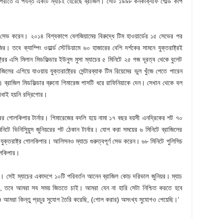
 বিপরীতে এ পর্যন্ত একটি ম্যাচই হেরেছে ব্রাজিল। সেটি ১৯৯৮ কনকাক্যাফ গোল্ড কাপ
১টি সেভ করেন। ২০১৪ বিশ্বকাপে বেলজিয়ামের বিরুদ্ধে টিম হাওয়ার্ডের ১৫ সেভের পর
। তবে ক্যাম্পিং ওয়ার্ল্ড স্টেডিয়ামে ৬০ হাজারের বেশি দর্শকের সামনে যুক্তরাষ্ট্রই
রের এসি মিলান মিডফিল্ডার ইউনুস মুসা ম্যাচের ৫ মিনিটে ২৫ গজ দূরত্ব থেকে বুলেট
র এগিয়ে যাওয়ায় যুক্তরাষ্ট্রের সেন্টারব্যাক টিম রিয়েমের ভুল খুঁজে পেতে পারেন
 ব্রাজিল মিডফিল্ডার ব্রুনো গিমারেজ পাসটি ধরে রাফিনিয়াকে দেন। সেখান থেকে বল
ধাই হয়নি রদ্রিগোর।
ষ্ট্রের গোলকিপার টার্নার। গিমারেজের বদলি হয়ে নামা ১৭ বছর বয়সী এনদ্রিকের শট ৭০
নিটে ভিনিসিুয়ুস জুনিয়রের শট ঠেকান টার্নার। যোগ করা সময়ের ৬ মিনিটে ব্রাজিলের
 যুক্তরাষ্ট্র গোলকিপার। আলিসনও ম্যাচে গুরুত্বপূর্ণ সেভ করেন। ৬৮ মিনিটে পুলিসিচ
োলকিপার।
ল। সেই ম্যাচের একাদশে ১০টি পরিবর্তন আনেন ব্রাজিল কোচ দরিভাল জুনিয়র। ম্যাচ
ছিল, তবে আমরা সব সময় জিততে চাই। আমরা যেন না হারি সেটা নিশ্চিত করতে হবে
ও আমরা কিন্তু প্রচুর সুযোগ তৈরি করেছি, (গোল করার) অসংখ্য সুযোগও পেয়েছি।’