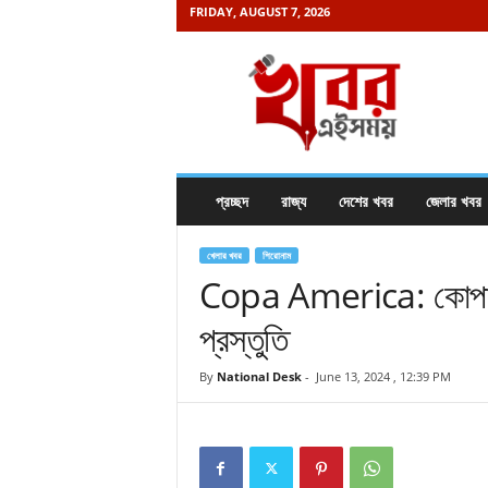
FRIDAY, AUGUST 7, 2026
K
h
a
b
o
r
e
প্রচ্ছদ
রাজ্য
দেশের খবর
জেলার খবর
i
s
a
খেলার খবর
শিরোনাম
m
Copa America: কোপার আ
a
প্রস্তুতি
y
.
c
By
National Desk
-
June 13, 2024 , 12:39 PM
o
m