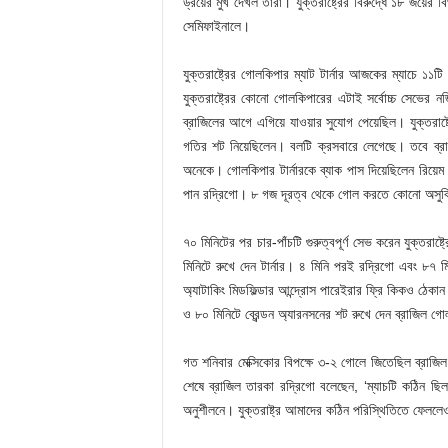
ড্রয়ের মুখ দেখল তারা। যুক্তরাষ্ট্রের বিরুদ্ধে ১৮ জয়ের
সেমিফাইনালে।
যুক্তরাষ্ট্রের গোলকিপার ম্যাট টার্নার আজকের ম্যাচে ১
যুক্তরাষ্ট্রের কোনো গোলকিপারের এটাই সর্বোচ্চ সেভের নজির
ব্রাজিলের আগে এগিয়ে যাওয়ার সুযোগ পেয়েছিল। যুক্তরাষ্ট্
গতির শট নিয়েছিলেন। বলটি ক্রসবারে লেগেছে। তবে ব্রাজিলে
অনেকে। গোলকিপার টার্নারকে ব্যাক পাস দিয়েছিলেন রিয়েম।
পান রদ্রিগো। ৮ গজ দূরত্ব থেকে গোল করতে কোনো অসুবি
৭০ মিনিটের পর চার-পাঁচটি গুরুত্বপূর্ণ সেভ করেন যুক্তরা
মিনিটে রুখে দেন টার্নার। ৪ মিনি পরই রদ্রিগো এবং ৮৭ মি
অ্যাটাকিং মিডফিল্ডার আন্দ্রোস পারেইরার ফ্রি কিকও ঠেকান
ও ৮০ মিনিটে ব্রেন্ডন অ্যারনসনের শট রুখে দেন ব্রাজিল গ
গত শনিবার মেক্সিকোর বিপক্ষে ৩-২ গোলে জিতেছিল ব্রাজি
শেষে ব্রাজিল তারকা রদ্রিগো বলেছেন, ‘ম্যাচটি কঠিন 
অনুশীলনে। যুক্তরাষ্ট্র আমাদের কঠিন পরিস্থিতিতে ফেললে