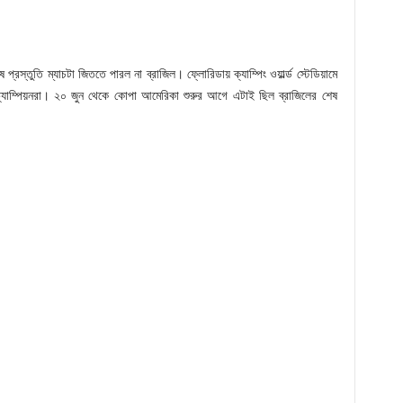
ুতি ম্যাচটা জিততে পারল না ব্রাজিল। ফ্লোরিডায় ক্যাম্পিং ওয়ার্ল্ড স্টেডিয়ামে
শ্ব চ্যাম্পিয়নরা। ২০ জুন থেকে কোপা আমেরিকা শুরুর আগে এটাই ছিল ব্রাজিলের শেষ