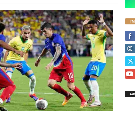
I'M
Ad