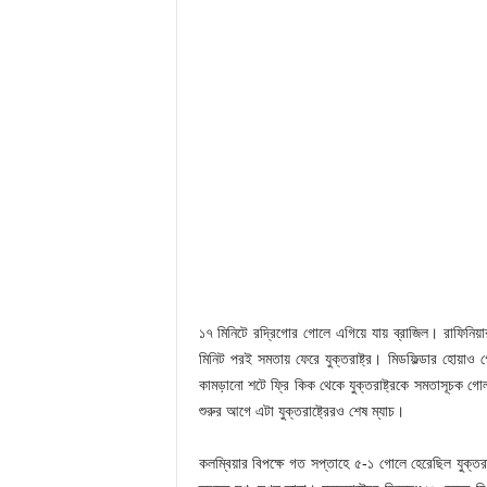
১৭ মিনিটে রদ্রিগোর গোলে এগিয়ে যায় ব্রাজিল। রাফিনিয়া
মিনিট পরই সমতায় ফেরে যুক্তরাষ্ট্র। মিডফিল্ডার হোয়াও
কামড়ানো শটে ফ্রি কিক থেকে যুক্তরাষ্ট্রকে সমতাসূচক গোল
শুরুর আগে এটা যুক্তরাষ্ট্রেরও শেষ ম্যাচ।
কলম্বিয়ার বিপক্ষে গত সপ্তাহে ৫-১ গোলে হেরেছিল যুক্তরাষ্