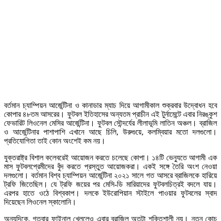
বর্তমান চ্যাম্পিয়ন আর্জেন্টিনা ও কানাডার ম্যাচ দিয়ে আগামীকাল শুক্রবার উদ্বোধন হবে
কোপার ৪৮তম আসরের। ফুটবল ইতিহাসের অন্যতম প্রাচীন এই টুর্নামেন্টে এবার নিরঙ্কুশ
ফেভারিট লিওনেল মেসির আর্জেন্টিনা। ফুটবল সৌন্দর্যের লীলাভূমি লাতিন অঞ্চল। ব্রাজিল
ও আর্জেন্টিনার পাশাপাশি এখানে আছে চিলি, উরুগুয়ে, কলম্বিয়ার মতো দলগুলো।
প্রতিযোগিতা তাই কোন অংশেই কম নয়।
যুক্তরাষ্ট্র বিশাল কলেবরেই আয়োজন করতে চলেছে কোপা। ১৪টি ভেন্যুতে আগামী এক
মাস ফুটবলপ্রেমীদের বুঁদ করতে প্রস্তুত আয়োজকরা। একই সঙ্গে তৈরি অংশ নেওয়া
দলগুলো। বর্তমান বিশ্ব চ্যাম্পিয়ন আর্জেন্টিনা ২০২১ সালে গত আসরে ব্রাজিলকে হারিয়ে
ট্রফি জিতেছিল। যে ট্রফি জয়ের পর মেসি-ডি মারিয়াদের ফুটবলচিত্রই বদলে যায়।
এরপর হাতে ওঠে বিশ্বকাপ। দলকে ইউরোপিয়ান স্টাইলে পাওয়ার ফুটবলের স্বাদ
দিয়েছেন লিওনেল স্কালোনি।
অন্যদিকে, গতবার ফাইনাল খেললেও এবার ব্রাজিল অতটা শক্তিশালী নয়। নতুন কোচ