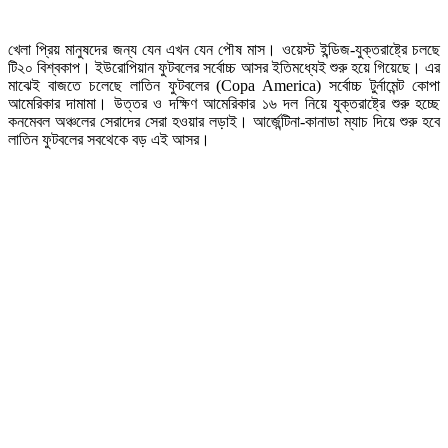
খেলা প্রিয় মানুষদের জন্য যেন এখন যেন পৌষ মাস। ওয়েস্ট ইন্ডিজ-যুক্তরাষ্ট্রে চলছে
টি২০ বিশ্বকাপ। ইউরোপিয়ান ফুটবলের সর্বোচ্চ আসর ইতিমধ্যেই শুরু হয়ে গিয়েছে। এর
মাঝেই বাজতে চলেছে লাতিন ফুটবলের (Copa America) সর্বোচ্চ টুর্নামেন্ট কোপা
আমেরিকার দামামা। উত্তর ও দক্ষিণ আমেরিকার ১৬ দল নিয়ে যুক্তরাষ্ট্রে শুরু হচ্ছে
কনমেবল অঞ্চলের সেরাদের সেরা হওয়ার লড়াই। আর্জেন্টিনা-কানাডা ম্যাচ দিয়ে শুরু হবে
লাতিন ফুটবলের সবথেকে বড় এই আসর।