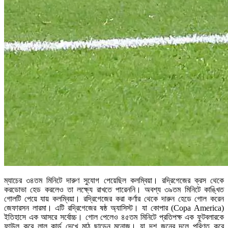
ম্যাচের ৩৪তম মিনিটে দারুণ সুযোগ পেয়েছিল কলম্বিয়া। রদ্রিগেজের ক্রস থেকে
করডোভা হেড করলেও তা লক্ষ্যে রাখতে পারেননি। অবশ্য ৩৯তম মিনিটে কাঙ্খিত
গোলটি পেয়ে যায় কলম্বিয়া। রদ্রিগেজের করা কর্ণার থেকে দারুন হেডে গোল করেন
জেফারসন লারমা। এটি রদ্রিগেজের ষষ্ঠ অ্যাসিস্ট। যা কোপার (Copa America)
ইতিহাসে এক আসরে সর্বোচ্চ। গোল পেলেও ৪৫তম মিনিটে প্রতিপক্ষ এক ফুটবলারকে
ফাউল করে লাল কার্ড দেখে মাঠ ছাড়েন মুনোজ। যা দশ জনের দলে পরিণত করে