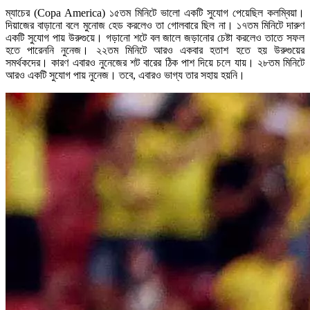
ম্যাচের (Copa America) ১৫তম মিনিটে ভালো একটি সুযোগ পেয়েছিল কলম্বিয়া।
দিয়াজের বাড়ানো বলে মুনোজ হেড করলেও তা গোলবারে ছিল না। ১৭তম মিনিটে দারুণ
একটি সুযোগ পায় উরুগুয়ে। গড়ানো শটে বল জালে জড়ানোর চেষ্টা করলেও তাতে সফল
হতে পারেননি নুনেজ। ২২তম মিনিটে আরও একবার হতাশ হতে হয় উরুগুয়ের
সমর্থকদের। কারণ এবারও নুনেজের শট বারের ঠিক পাশ দিয়ে চলে যায়। ২৮তম মিনিটে
আরও একটি সুযোগ পায় নুনেজ। তবে, এবারও ভাগ্য তার সহায় হয়নি।