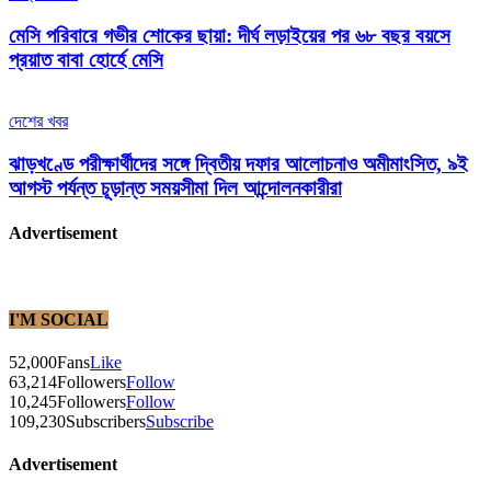
মেসি পরিবারে গভীর শোকের ছায়া: দীর্ঘ লড়াইয়ের পর ৬৮ বছর বয়সে
প্রয়াত বাবা হোর্হে মেসি
দেশের খবর
ঝাড়খণ্ডে পরীক্ষার্থীদের সঙ্গে দ্বিতীয় দফার আলোচনাও অমীমাংসিত, ৯ই
আগস্ট পর্যন্ত চূড়ান্ত সময়সীমা দিল আন্দোলনকারীরা
Advertisement
I'M SOCIAL
52,000
Fans
Like
63,214
Followers
Follow
10,245
Followers
Follow
109,230
Subscribers
Subscribe
Advertisement