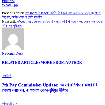
Pinterest
WhatsApp
Previous article
Prashant Kishor: রাজনৈতিক দল লঞ্চ করতে চলেছেন প্রশান্ত
কিশোর, তারিখ ঘোষণা ভোট কুশলীর
Next article
Weather : কেমন আবহাওয়া থাকবে আগামী কয়েকদিন, জেনে নিন হাওয়া
অফিসের পূর্বাভাস
National Desk
RELATED ARTICLES
MORE FROM AUTHOR
অর্থনীতি
7th Pay Commission Update: ৭ম পে কমিশনের কার্যপরিধি
ঘোষণা নবান্নের, ৫ শতাংশ বেতন-বৃদ্ধির ইঙ্গিত!
আন্তর্জাতিক