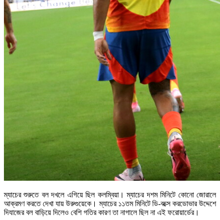
ম্যাচের শুরুতে বল দখলে এগিয়ে ছিল কলম্বিয়া। ম্যাচের দশম মিনিটে কোনো জোরালে
আক্রমণ করতে দেখা যায় উরুগুয়েকে। ম্যাচের ১১তম মিনিটে ডি-বক্সে করডোভার উদ্দেশে
দিযাজের বল বাড়িয়ে দিলেও বেশি গতির কারণ তা নাগালে ছিল না এই ফরোয়ার্ডের।