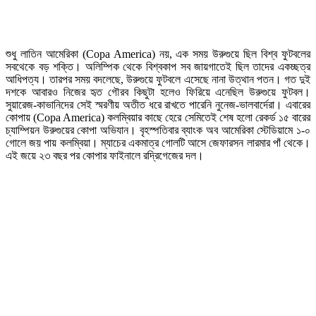
শুধু লাতিন আমেরিকা (Copa America) নয়, এক সময় উরুগুয়ে ছিল বিশ্ব ফুটবলের
সবথেকে বড় শক্তি। অলিম্পিক থেকে বিশ্বকাপ সব জায়গাতেই ছিল তাদের একচ্ছত্র
আধিপত্য। তারপর সময় বদলেছে, উরুগুয়ে ফুটবলে এসেছে নানা উত্থান পতন। গত দুই
দশকে আবারও নিজের হৃত গৌরব কিছুটা হলেও ফিরিয়ে এনেছিল উরুগুয়ে ফুটবল।
সুয়ারেজ-কাভানিদের সেই স্মরণীয় অতীত ধরে রাখতে পারেনি নুনেজ-ভালবার্দেরা। এবারের
কোপায় (Copa America) কলম্বিয়ার কাছে হেরে সেমিতেই শেষ হলো রেকর্ড ১৫ বারের
চ্যাম্পিয়ন উরুগুয়ের কোপা অভিযান। বৃহস্পতিবার ব্যাংক অব আমেরিকা স্টেডিয়ামে ১-০
গোলে জয় পায় কলম্বিয়া। ম্যাচের একমাত্র গোলটি আসে জেফারসন লারমার পাঁ থেকে।
এই জয়ে ২৩ বছর পর কোপার ফাইনালে রদ্রিগেজের দল।