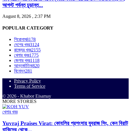
আগস্ট পর্যন্ত চূড়ান্ত...
August 8, 2026 , 2:37 PM
POPULAR CATEGORY
শিরোনাম
8178
দেশের খবর
3124
রাজ্যের খবর
2155
খেলার খবর
1775
জেলার খবর
1118
আন্তর্জাতিক
820
বিনোদন
281
Privacy Policy
Terms of Service
© 2026 - Khabor Eisamay
MORE STORIES
খেলার খবর
Yuvraj Praises Virat: কোহলির প্রশংসায় যুবরাজ সিং, কেন বিরাট
বাকিদের থেকে...