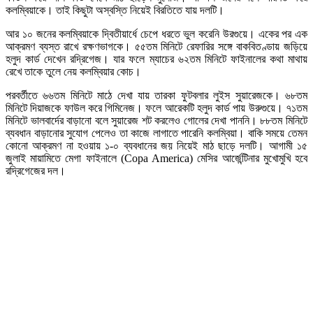
কলম্বিয়াকে। তাই কিছুটা অস্বস্তি নিয়েই বিরতিতে যায় দলটি।
আর ১০ জনের কলম্বিয়াকে দ্বিতীয়ার্ধে চেপে ধরতে ভুল করেনি উরগুয়ে। একের পর এক
আক্রমণ ব্যস্ত রাখে রক্ষণভাগকে। ৫৫তম মিনিটে রেফারির সঙ্গে বাকবিতণ্ডায় জড়িয়ে
হলুদ কার্ড দেখেন রদ্রিগেজ। যার ফলে ম্যাচের ৬২তম মিনিটে ফাইনালের কথা মাথায়
রেখে তাকে তুলে নেয় কলম্বিয়ার কোচ।
পরবর্তীতে ৬৬তম মিনিটে মাঠে দেখা যায় তারকা ফুটবলার লুইস সুয়ারেজকে। ৬৮তম
মিনিটে দিয়াজকে ফাউল করে গিমিনেজ। ফলে আরেকটি হলুদ কার্ড পায় উরুগুয়ে। ৭১তম
মিনিটে ভালবার্দের বাড়ানো বলে সুয়ারেজ শট করলেও গোলের দেখা পাননি। ৮৮তম মিনিটে
ব্যবধান বাড়ানোর সুযোগ পেলেও তা কাজে লাগাতে পারেনি কলম্বিয়া। বাকি সময়ে তেমন
কোনো আক্রমণ না হওয়ায় ১-০ ব্যবধানের জয় নিয়েই মাঠ ছাড়ে দলটি। আগামী ১৫
জুলাই মায়ামিতে মেগা ফাইনালে (Copa America) মেসির আর্জেন্টিনার মুখোমুখি হবে
রদ্রিগেজের দল।