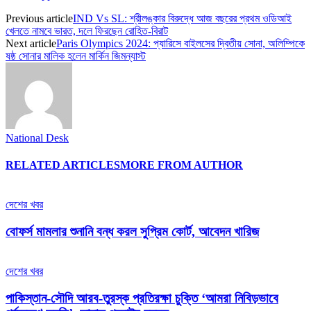
Previous article
IND Vs SL: শ্রীলঙ্কার বিরুদ্ধে আজ বছরের প্রথম ওডিআই
খেলতে নামবে ভারত, দলে ফিরছেন রোহিত-বিরাট
Next article
Paris Olympics 2024: প্যারিসে বাইলসের দ্বিতীয় সোনা, অলিম্পিকে
ষষ্ঠ সোনার মালিক হলেন মার্কিন জিমন্যাস্ট
National Desk
RELATED ARTICLES
MORE FROM AUTHOR
দেশের খবর
বোফর্স মামলার শুনানি বন্ধ করল সুপ্রিম কোর্ট, আবেদন খারিজ
দেশের খবর
পাকিস্তান-সৌদি আরব-তুরস্ক প্রতিরক্ষা চুক্তি ‘আমরা নিবিড়ভাবে