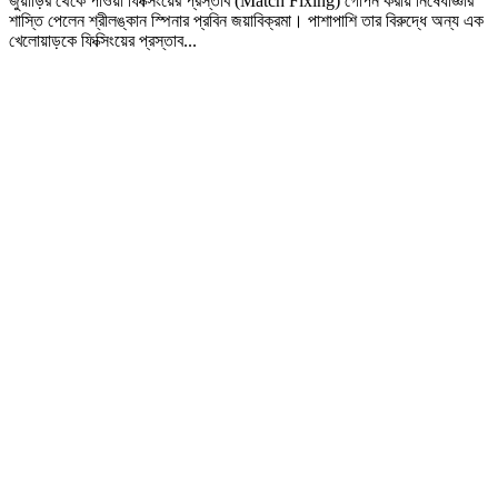
জুয়াড়ির থেকে পাওয়া ফিক্সিংয়ের প্রস্তাব (Match Fixing) গোপন করায় নিষেধাজ্ঞার
শাস্তি পেলেন শ্রীলঙ্কান স্পিনার প্রবিন জয়াবিক্রমা। পাশাপাশি তার বিরুদ্ধে অন্য এক
খেলোয়াড়কে ফিক্সিংয়ের প্রস্তাব...