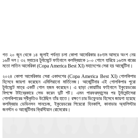
গত ২০ জুন থেকে ১৪ জুলাই পর্যন্ত চলা কোপা আমেরিকার ৪৮তম আসরে অংশ নেয়
১৬টি দল। ৩২ ম্যাচের টুর্নামেন্টে ফাইনালে কলম্বিয়াকে ১–০ গোলে হারিয়ে ১৬তম বারের
মতো লাতিন আমেরিকা (Copa America Best XI) মহাদেশের সেরা হয় আর্জেন্টিনা।
২০২৪ কোপা আমেরিকার সেরা একাদশের (Copa America Best XI) গোলকিপার
হিসেবে জায়গা করেছেন এমিলিয়ানো মার্তিনেজ। আর্জেন্টিনার এই গোলকিপার পুরো
টুর্নামেন্টে মাত্র একটি গোল হজম করেছেন। এ ছাড়া কোয়ার্টার ফাইনালে ইকুয়েডরের
বিপক্ষে টাইব্রেকারে সেভ করেন দুটি শট। এমন পারফরম্যান্সের পর টুর্নামেন্টসেরা
গোলকিপারের স্বীকৃতিও উঠেছিল তাঁর হাতে। রক্ষণে চার ডিফেন্ডার হিসেবে জায়গা হয়েছে
কলম্বিয়ার ডেভিনসন সানচেজ, ইকুয়েডরের পিয়েরো হিনকাপি, কানাডার অ্যালিস্টার
জনস্টন ও আর্জেন্টিনার ক্রিস্টিয়ান রোমেরোর।