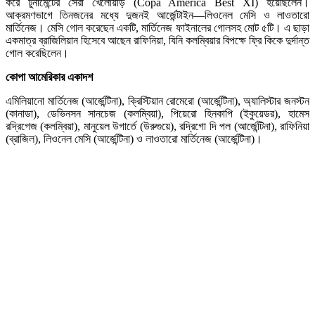
করে টুর্নামেন্টের সেরা খেলোয়াড় (Copa America Best XI) হয়েছিলেন।
আক্রমণভাগে তিনজনের মধ্যে দুজনই আর্জেন্টাইন—লিওনেল মেসি ও লাওতারো
মার্তিনেজ। মেসি গোল করেছেন একটি, মার্তিনেজ ফাইনালের গোলসহ মোট ৫টি। এ ছাড়া
একমাত্র ব্রাজিলিয়ান হিসেবে আছেন রাফিনিয়া, যিনি কলম্বিয়ার বিপক্ষে ফ্রি কিকে দুর্দান্ত
গোল করেছিলেন।
কোপা আমেরিকার একাদশ
এমিলিয়ানো মার্তিনেজ (আর্জেন্টিনা), ক্রিস্টিয়ান রোমেরো (আর্জেন্টিনা), অ্যালিস্টার জনস্টন
(কানাডা), ডেভিনসন সানচেজ (কলম্বিয়া), পিয়েরো হিনকাপি (ইকুয়েডর), হামেস
রদ্রিগেজ (কলম্বিয়া), মানুয়েল উগার্তে (উরুগুয়ে), রদ্রিগো দি পল (আর্জেন্টিনা), রাফিনিয়া
(ব্রাজিল), লিওনেল মেসি (আর্জেন্টিনা) ও লাওতারো মার্তিনেজ (আর্জেন্টিনা)।