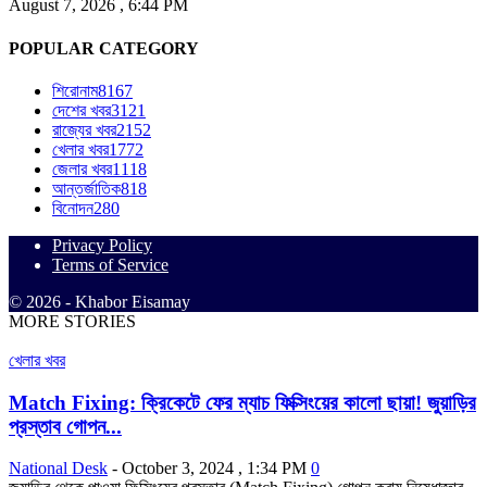
August 7, 2026 , 6:44 PM
POPULAR CATEGORY
শিরোনাম
8167
দেশের খবর
3121
রাজ্যের খবর
2152
খেলার খবর
1772
জেলার খবর
1118
আন্তর্জাতিক
818
বিনোদন
280
Privacy Policy
Terms of Service
© 2026 - Khabor Eisamay
MORE STORIES
খেলার খবর
Match Fixing: ক্রিকেটে ফের ম্যাচ ফিক্সিংয়ের কালো ছায়া! জুয়াড়ির
প্রস্তাব গোপন...
National Desk
-
October 3, 2024 , 1:34 PM
0