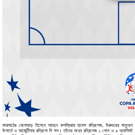
মাঝমাঠের খেলোয়াড় হিসেবে আছেন কলম্বিয়ার হামেস রদ্রিগেজ, উরুগুয়ের মানুয়েল
উগার্তে ও আর্জেন্টিনার রদ্রিগো দি পল। তাঁদের মধ্যে রদ্রিগেজ ১ গোল ও ৬ অ্যাসিস্ট